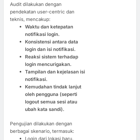
Audit dilakukan dengan
pendekatan user-centric dan
teknis, mencakup:
Waktu dan ketepatan
notifikasi login.
Konsistensi antara data
login dan isi notifikasi.
Reaksi sistem terhadap
login mencurigakan.
Tampilan dan kejelasan isi
notifikasi.
Kemudahan tindak lanjut
oleh pengguna (seperti
logout semua sesi atau
ubah kata sandi).
Pengujian dilakukan dengan
berbagai skenario, termasuk:
Login dari lokasi baru.