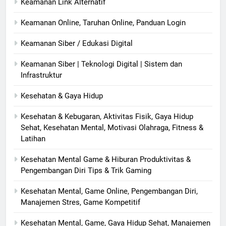
Keamanan Link Alternatif
Keamanan Online, Taruhan Online, Panduan Login
Keamanan Siber / Edukasi Digital
Keamanan Siber | Teknologi Digital | Sistem dan
Infrastruktur
Kesehatan & Gaya Hidup
Kesehatan & Kebugaran, Aktivitas Fisik, Gaya Hidup
Sehat, Kesehatan Mental, Motivasi Olahraga, Fitness &
Latihan
Kesehatan Mental Game & Hiburan Produktivitas &
Pengembangan Diri Tips & Trik Gaming
Kesehatan Mental, Game Online, Pengembangan Diri,
Manajemen Stres, Game Kompetitif
Kesehatan Mental, Game, Gaya Hidup Sehat, Manajemen