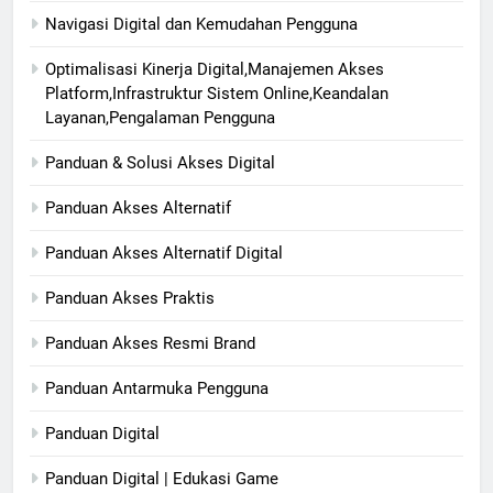
Navigasi Digital dan Kemudahan Pengguna
Optimalisasi Kinerja Digital,Manajemen Akses
Platform,Infrastruktur Sistem Online,Keandalan
Layanan,Pengalaman Pengguna
Panduan & Solusi Akses Digital
Panduan Akses Alternatif
Panduan Akses Alternatif Digital
Panduan Akses Praktis
Panduan Akses Resmi Brand
Panduan Antarmuka Pengguna
Panduan Digital
Panduan Digital | Edukasi Game