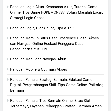
Panduan Login Akun, Keamanan Akun, Tutorial Game
Online, Tips Game POKEMON787, Solusi Masalah Login,
Strategi Login Cepat
Panduan Login, Slot Online, Tips & Trik
Panduan Memilih Situs User Experience Digital Akses
dan Navigasi Online Edukasi Pengguna Dasar
Penggunaan Situs Judi
Panduan Menu dan Navigasi Akun
Panduan Mobile & Optimasi Akses
Panduan Pemula, Strategi Bermain, Edukasi Game
Digital, Pengembangan Skill, Tips Game Online, Psikologi
Bermain
Panduan Pemula, Tips Bermain Online, Situs Slot
Terpercaya, Layanan Pelanggan, Strategi Bermain Aman