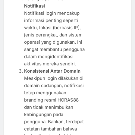
Notifikasi
Notifikasi login mencakup
informasi penting seperti
waktu, lokasi (berbasis IP),
jenis perangkat, dan sistem
operasi yang digunakan. Ini
sangat membantu pengguna
dalam mengidentifikasi
aktivitas mereka sendiri.
Konsistensi Antar Domain
Meskipun login dilakukan di
domain cadangan, notifikasi
tetap menggunakan
branding resmi HORAS88
dan tidak menimbulkan
kebingungan pada
pengguna. Bahkan, terdapat
catatan tambahan bahwa