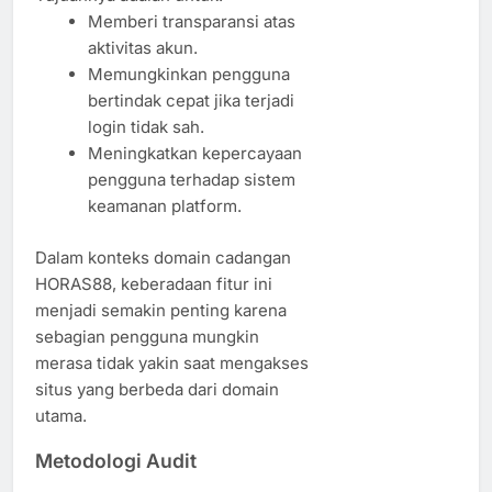
Memberi transparansi atas
aktivitas akun.
Memungkinkan pengguna
bertindak cepat jika terjadi
login tidak sah.
Meningkatkan kepercayaan
pengguna terhadap sistem
keamanan platform.
Dalam konteks domain cadangan
HORAS88, keberadaan fitur ini
menjadi semakin penting karena
sebagian pengguna mungkin
merasa tidak yakin saat mengakses
situs yang berbeda dari domain
utama.
Metodologi Audit