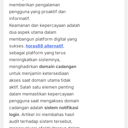
memberikan pengalaman
pengguna yang proaktif dan
informatif.
Keamanan dan kepercayaan adalah
dua aspek utama dalam
membangun platform digital yang
sukses.
horas88 alternatif
,
sebagai platform yang terus
meningkatkan sistemnya,
menghadirkan
domain cadangan
untuk menjamin ketersediaan
akses saat domain utama tidak
aktif. Salah satu elemen penting
dalam memastikan kepercayaan
pengguna saat mengakses domain
cadangan adalah
sistem notifikasi
login
. Artikel ini membahas hasil
audit terhadap sistem tersebut,