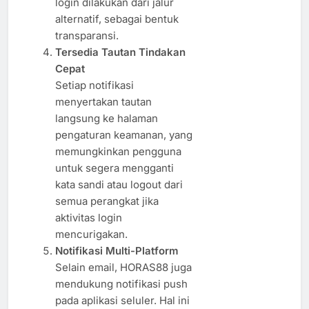
login dilakukan dari jalur
alternatif, sebagai bentuk
transparansi.
Tersedia Tautan Tindakan
Cepat
Setiap notifikasi
menyertakan tautan
langsung ke halaman
pengaturan keamanan, yang
memungkinkan pengguna
untuk segera mengganti
kata sandi atau logout dari
semua perangkat jika
aktivitas login
mencurigakan.
Notifikasi Multi-Platform
Selain email, HORAS88 juga
mendukung notifikasi push
pada aplikasi seluler. Hal ini