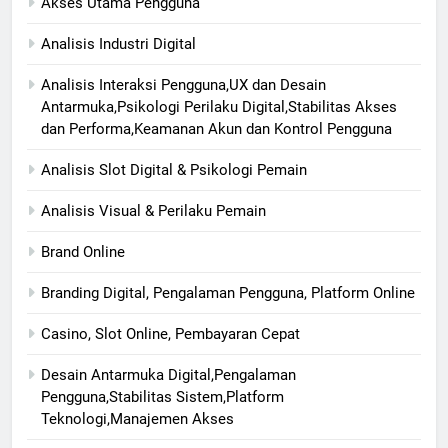
Akses Utama Pengguna
Analisis Industri Digital
Analisis Interaksi Pengguna,UX dan Desain
Antarmuka,Psikologi Perilaku Digital,Stabilitas Akses
dan Performa,Keamanan Akun dan Kontrol Pengguna
Analisis Slot Digital & Psikologi Pemain
Analisis Visual & Perilaku Pemain
Brand Online
Branding Digital, Pengalaman Pengguna, Platform Online
Casino, Slot Online, Pembayaran Cepat
Desain Antarmuka Digital,Pengalaman
Pengguna,Stabilitas Sistem,Platform
Teknologi,Manajemen Akses