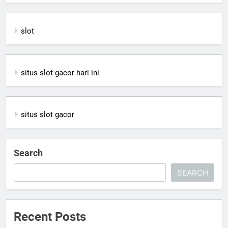
slot
situs slot gacor hari ini
situs slot gacor
Search
SEARCH
Recent Posts