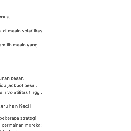
onus.
di mesin volatilitas
emilih mesin yang
uhan besar.
cu jackpot besar.
n volatilitas tinggi.
aruhan Kecil
 beberapa strategi
 permainan mereka: