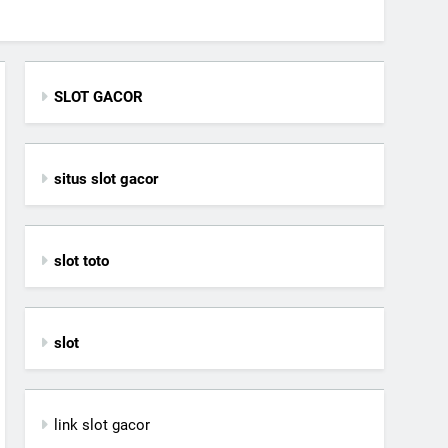
SLOT GACOR
situs slot gacor
slot toto
slot
link slot gacor