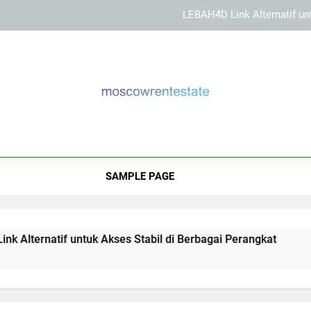
LEBAH4D Link Alternatif un
KAYA787 Login dengan Tampila
Cara Meningkatkan Kenyama
EDWINSLOT Link Alternatif unt
cow Rent Estate
LEBAH4D Link Alternatif un
erti Berkualitas Di Moskow Dengan Layanan Dari Moscow Rent 
KAYA787 Login dengan Tampila
SAMPLE PAGE
Cara Meningkatkan Kenyama
f untuk Akses Stabil di Berbagai Perangkat
KAYA787 Lo
3 Weeks Ago