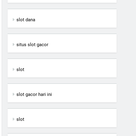
slot dana
situs slot gacor
slot
slot gacor hari ini
slot