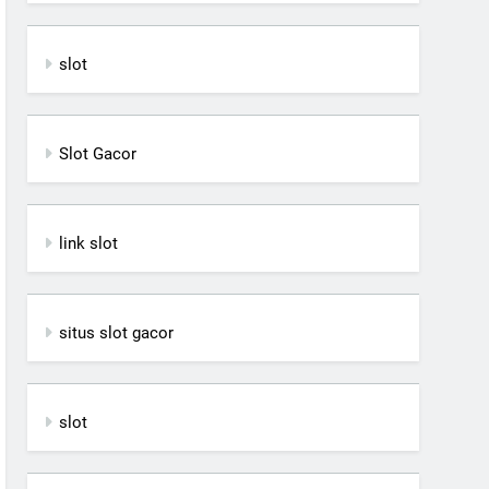
slot
Slot Gacor
link slot
situs slot gacor
slot