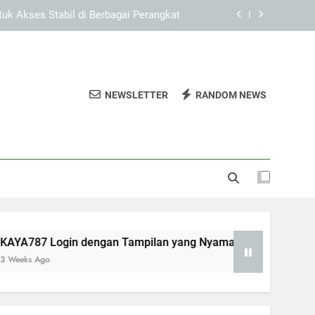
tuk Akses Stabil di Berbagai Perangkat
n yang Nyaman untuk Pengguna Mobile
nan saat Menggunakan KAYA787 Login
NEWSLETTER
RANDOM NEWS
uk Akses Stabil di Berbagai Perangkat
tuk Akses Stabil di Berbagai Perangkat
Estate.
n yang Nyaman untuk Pengguna Mobile
nan saat Menggunakan KAYA787 Login
gin dengan Tampilan yang Nyaman untuk Pengguna Mobile