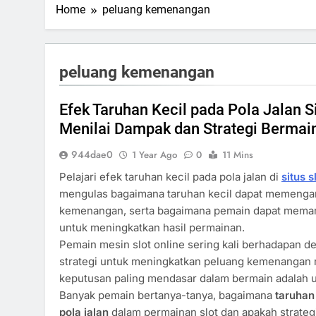
Home
peluang kemenangan
peluang kemenangan
Efek Taruhan Kecil pada Pola Jalan Si
Menilai Dampak dan Strategi Bermai
944dae0
1 Year Ago
0
11 Mins
Pelajari efek taruhan kecil pada pola jalan di
situs s
mengulas bagaimana taruhan kecil dapat memenga
kemenangan, serta bagaimana pemain dapat memanf
untuk meningkatkan hasil permainan.
Pemain mesin slot online sering kali berhadapan d
strategi untuk meningkatkan peluang kemenangan 
keputusan paling mendasar dalam bermain adalah 
Banyak pemain bertanya-tanya, bagaimana
taruhan
pola jalan
dalam permainan slot dan apakah strateg