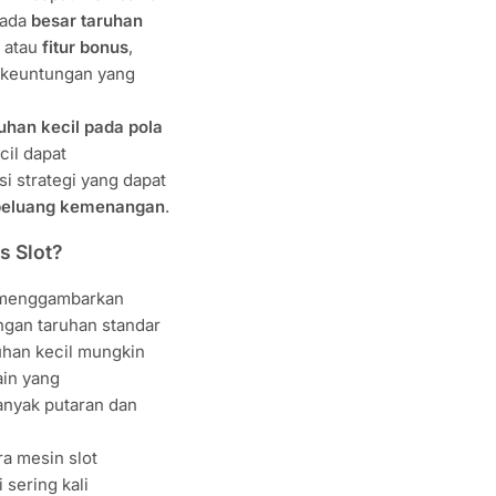
pada
besar taruhan
atau
fitur bonus
,
keuntungan yang
uhan kecil pada pola
il dapat
i strategi yang dapat
peluang kemenangan
.
s Slot?
k menggambarkan
ngan taruhan standar
uhan kecil mungkin
in yang
anyak putaran dan
ra mesin slot
 sering kali