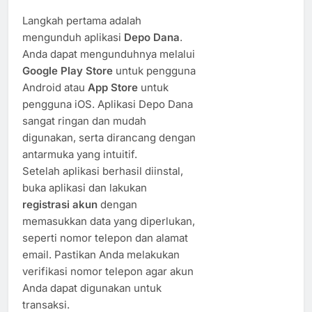
Langkah pertama adalah
mengunduh aplikasi
Depo Dana
.
Anda dapat mengunduhnya melalui
Google Play Store
untuk pengguna
Android atau
App Store
untuk
pengguna iOS. Aplikasi Depo Dana
sangat ringan dan mudah
digunakan, serta dirancang dengan
antarmuka yang intuitif.
Setelah aplikasi berhasil diinstal,
buka aplikasi dan lakukan
registrasi akun
dengan
memasukkan data yang diperlukan,
seperti nomor telepon dan alamat
email. Pastikan Anda melakukan
verifikasi nomor telepon agar akun
Anda dapat digunakan untuk
transaksi.