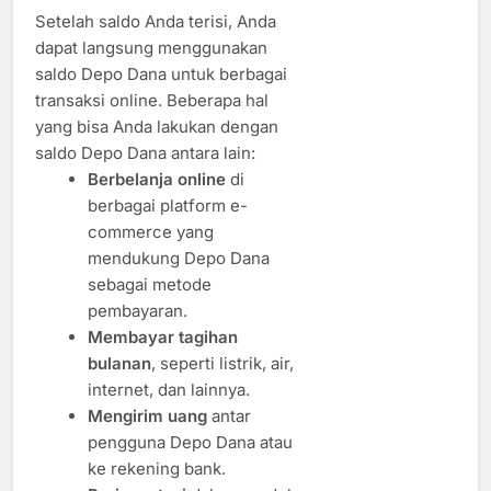
Setelah saldo Anda terisi, Anda
dapat langsung menggunakan
saldo Depo Dana untuk berbagai
transaksi online. Beberapa hal
yang bisa Anda lakukan dengan
saldo Depo Dana antara lain:
Berbelanja online
di
berbagai platform e-
commerce yang
mendukung Depo Dana
sebagai metode
pembayaran.
Membayar tagihan
bulanan
, seperti listrik, air,
internet, dan lainnya.
Mengirim uang
antar
pengguna Depo Dana atau
ke rekening bank.