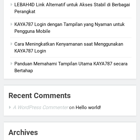
LEBAH4D Link Alternatif untuk Akses Stabil di Berbagai
Perangkat
KAYA787 Login dengan Tampilan yang Nyaman untuk
Pengguna Mobile
Cara Meningkatkan Kenyamanan saat Menggunakan
KAYA787 Login
Panduan Memahami Tampilan Utama KAYA787 secara
Bertahap
Recent Comments
A WordPress Commenter
on
Hello world!
Archives