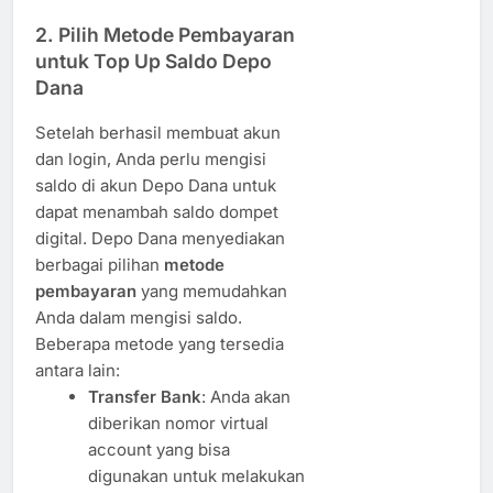
2.
Pilih Metode Pembayaran
untuk Top Up Saldo Depo
Dana
Setelah berhasil membuat akun
dan login, Anda perlu mengisi
saldo di akun Depo Dana untuk
dapat menambah saldo dompet
digital. Depo Dana menyediakan
berbagai pilihan
metode
pembayaran
yang memudahkan
Anda dalam mengisi saldo.
Beberapa metode yang tersedia
antara lain:
Transfer Bank
: Anda akan
diberikan nomor virtual
account yang bisa
digunakan untuk melakukan