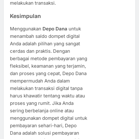
melakukan transaksi.
Kesimpulan
Menggunakan
Depo Dana
untuk
menambah saldo dompet digital
Anda adalah pilihan yang sangat
cerdas dan praktis. Dengan
berbagai metode pembayaran yang
fleksibel, keamanan yang terjamin,
dan proses yang cepat, Depo Dana
mempermudah Anda dalam
melakukan transaksi digital tanpa
harus khawatir tentang waktu atau
proses yang rumit. Jika Anda
sering berbelanja online atau
menggunakan dompet digital untuk
pembayaran sehari-hari, Depo
Dana adalah solusi pembayaran