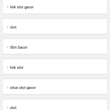
link slot gacor
slot
Slot Gacor
link slot
situs slot gacor
slot