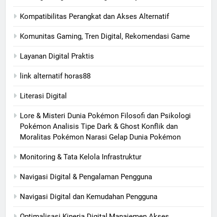
Kompatibilitas Perangkat dan Akses Alternatif
Komunitas Gaming, Tren Digital, Rekomendasi Game
Layanan Digital Praktis
link alternatif horas88
Literasi Digital
Lore & Misteri Dunia Pokémon Filosofi dan Psikologi
Pokémon Analisis Tipe Dark & Ghost Konflik dan
Moralitas Pokémon Narasi Gelap Dunia Pokémon
Monitoring & Tata Kelola Infrastruktur
Navigasi Digital & Pengalaman Pengguna
Navigasi Digital dan Kemudahan Pengguna
Optimalisasi Kinerja Digital,Manajemen Akses