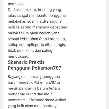
pembaca.
Dari sisi struktur, heading yang
jelas sangat membantu pengguna
melakukan scanning.Pengguna
mobile sering membaca cepat dan
hanya fokus pada bagian yang
sesuai kebutuhan.Oleh karena itu,
setiap subtopik perlu dibuat logis,
tidak duplikatif, dan saling
mendukung.
Skenario Praktis
Pengguna Pokemon787
Bayangkan seorang pengguna
baru mengetik Pokemon787 di
mesin pencari.Ia belum terlalu
mengenal brand dan ingin
memahami informasi dasar.Artikel
yang baik akan membantunya