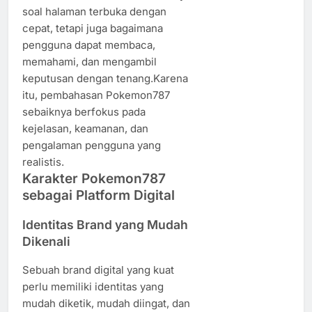
soal halaman terbuka dengan
cepat, tetapi juga bagaimana
pengguna dapat membaca,
memahami, dan mengambil
keputusan dengan tenang.Karena
itu, pembahasan Pokemon787
sebaiknya berfokus pada
kejelasan, keamanan, dan
pengalaman pengguna yang
realistis.
Karakter Pokemon787
sebagai Platform Digital
Identitas Brand yang Mudah
Dikenali
Sebuah brand digital yang kuat
perlu memiliki identitas yang
mudah diketik, mudah diingat, dan