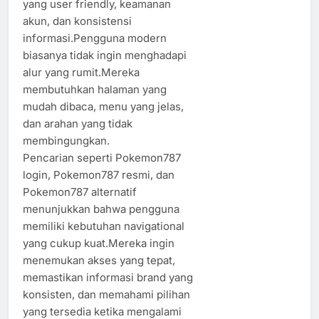
yang user friendly, keamanan
akun, dan konsistensi
informasi.Pengguna modern
biasanya tidak ingin menghadapi
alur yang rumit.Mereka
membutuhkan halaman yang
mudah dibaca, menu yang jelas,
dan arahan yang tidak
membingungkan.
Pencarian seperti Pokemon787
login, Pokemon787 resmi, dan
Pokemon787 alternatif
menunjukkan bahwa pengguna
memiliki kebutuhan navigational
yang cukup kuat.Mereka ingin
menemukan akses yang tepat,
memastikan informasi brand yang
konsisten, dan memahami pilihan
yang tersedia ketika mengalami