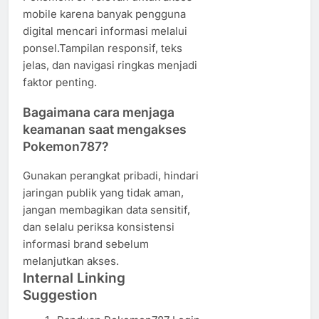
mobile karena banyak pengguna
digital mencari informasi melalui
ponsel.Tampilan responsif, teks
jelas, dan navigasi ringkas menjadi
faktor penting.
Bagaimana cara menjaga
keamanan saat mengakses
Pokemon787?
Gunakan perangkat pribadi, hindari
jaringan publik yang tidak aman,
jangan membagikan data sensitif,
dan selalu periksa konsistensi
informasi brand sebelum
melanjutkan akses.
Internal Linking
Suggestion