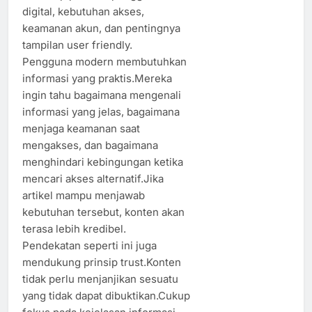
digital, kebutuhan akses,
keamanan akun, dan pentingnya
tampilan user friendly.
Pengguna modern membutuhkan
informasi yang praktis.Mereka
ingin tahu bagaimana mengenali
informasi yang jelas, bagaimana
menjaga keamanan saat
mengakses, dan bagaimana
menghindari kebingungan ketika
mencari akses alternatif.Jika
artikel mampu menjawab
kebutuhan tersebut, konten akan
terasa lebih kredibel.
Pendekatan seperti ini juga
mendukung prinsip trust.Konten
tidak perlu menjanjikan sesuatu
yang tidak dapat dibuktikan.Cukup