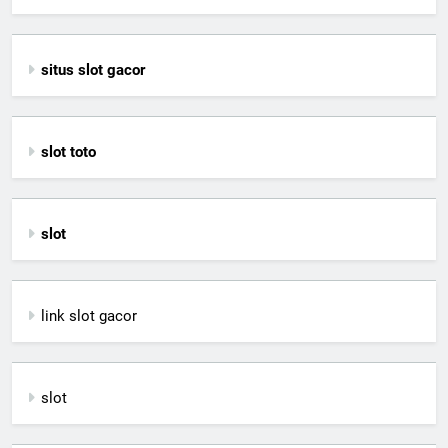
situs slot gacor
slot toto
slot
link slot gacor
slot