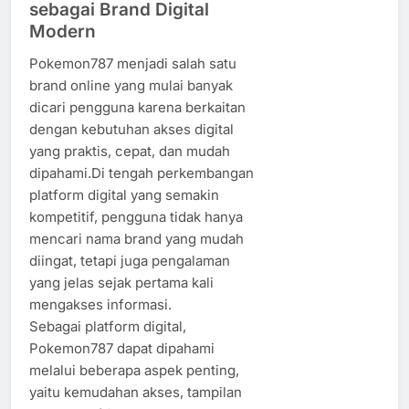
sebagai Brand Digital
Modern
Pokemon787 menjadi salah satu
brand online yang mulai banyak
dicari pengguna karena berkaitan
dengan kebutuhan akses digital
yang praktis, cepat, dan mudah
dipahami.Di tengah perkembangan
platform digital yang semakin
kompetitif, pengguna tidak hanya
mencari nama brand yang mudah
diingat, tetapi juga pengalaman
yang jelas sejak pertama kali
mengakses informasi.
Sebagai platform digital,
Pokemon787 dapat dipahami
melalui beberapa aspek penting,
yaitu kemudahan akses, tampilan