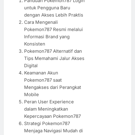
Panduan Pokemon787 Login
untuk Pengguna Baru
dengan Akses Lebih Praktis
Cara Mengenali
Pokemon787 Resmi melalui
Informasi Brand yang
Konsisten
Pokemon787 Alternatif dan
Tips Memahami Jalur Akses
Digital
Keamanan Akun
Pokemon787 saat
Mengakses dari Perangkat
Mobile
Peran User Experience
dalam Meningkatkan
Kepercayaan Pokemon787
Strategi Pokemon787
Menjaga Navigasi Mudah di