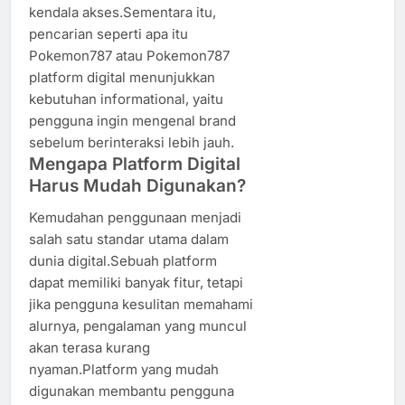
kendala akses.Sementara itu,
pencarian seperti apa itu
Pokemon787 atau Pokemon787
platform digital menunjukkan
kebutuhan informational, yaitu
pengguna ingin mengenal brand
sebelum berinteraksi lebih jauh.
Mengapa Platform Digital
Harus Mudah Digunakan?
Kemudahan penggunaan menjadi
salah satu standar utama dalam
dunia digital.Sebuah platform
dapat memiliki banyak fitur, tetapi
jika pengguna kesulitan memahami
alurnya, pengalaman yang muncul
akan terasa kurang
nyaman.Platform yang mudah
digunakan membantu pengguna