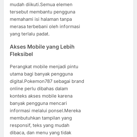
mudah diikuti.Semua elemen
tersebut membantu pengguna
memahami isi halaman tanpa
merasa terbebani oleh informasi
yang terlalu padat.
Akses Mobile yang Lebih
Fleksibel
Perangkat mobile menjadi pintu
utama bagi banyak pengguna
digital.Pokemon787 sebagai brand
online perlu dibahas dalam
konteks akses mobile karena
banyak pengguna mencari
informasi melalui ponsel.Mereka
membutuhkan tampilan yang
responsif, teks yang mudah
dibaca, dan menu yang tidak