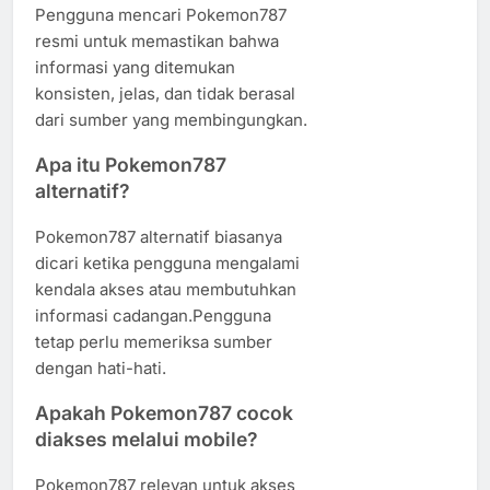
Pengguna mencari Pokemon787
resmi untuk memastikan bahwa
informasi yang ditemukan
konsisten, jelas, dan tidak berasal
dari sumber yang membingungkan.
Apa itu Pokemon787
alternatif?
Pokemon787 alternatif biasanya
dicari ketika pengguna mengalami
kendala akses atau membutuhkan
informasi cadangan.Pengguna
tetap perlu memeriksa sumber
dengan hati-hati.
Apakah Pokemon787 cocok
diakses melalui mobile?
Pokemon787 relevan untuk akses