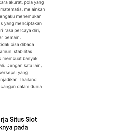
ara akurat, pola yang
a matematis, melainkan
 mengaku menemukan
us yang menciptakan
 rasa percaya diri,
ar pemain.
tidak bisa dibaca
amun, stabilitas
as membuat banyak
li. Dengan kata lain,
 persepsi yang
njadikan Thailand
incangan dalam dunia
ja Situs Slot
knya pada