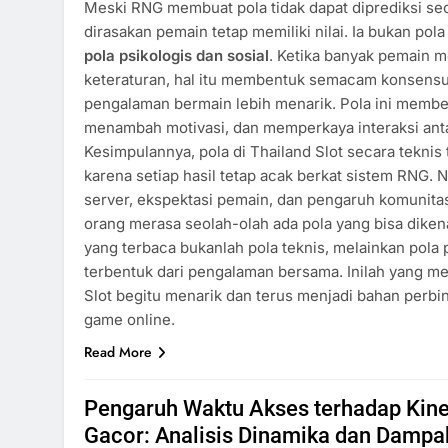
Meski RNG membuat pola tidak dapat diprediksi sec
dirasakan pemain tetap memiliki nilai. Ia bukan pol
pola psikologis dan sosial
. Ketika banyak pemain
keteraturan, hal itu membentuk semacam konsens
pengalaman bermain lebih menarik. Pola ini memberi
menambah motivasi, dan memperkaya interaksi ant
Kesimpulannya, pola di Thailand Slot secara teknis 
karena setiap hasil tetap acak berkat sistem RNG. N
server, ekspektasi pemain, dan pengaruh komunit
orang merasa seolah-olah ada pola yang bisa dikena
yang terbaca bukanlah pola teknis, melainkan pola
terbentuk dari pengalaman bersama. Inilah yang me
Slot begitu menarik dan terus menjadi bahan perb
game online.
Read More
Pengaruh Waktu Akses terhadap Kiner
Gacor: Analisis Dinamika dan Dampa