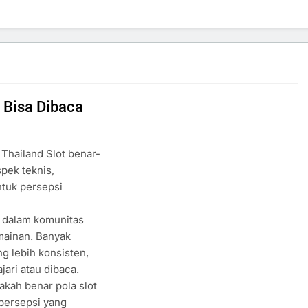
a Bisa Dibaca
 Thailand Slot benar-
pek teknis,
tuk persepsi
 dalam komunitas
mainan. Banyak
g lebih konsisten,
ari atau dibaca.
kah benar pola slot
 persepsi yang