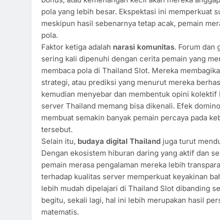
pola yang lebih besar. Ekspektasi ini memperkuat s
meskipun hasil sebenarnya tetap acak, pemain me
pola.
Faktor ketiga adalah
narasi komunitas
. Forum dan 
sering kali dipenuhi dengan cerita pemain yang me
membaca pola di Thailand Slot. Mereka membagik
strategi, atau prediksi yang menurut mereka berhasil
kemudian menyebar dan membentuk opini kolektif b
server Thailand memang bisa dikenali. Efek domino 
membuat semakin banyak pemain percaya pada ke
tersebut.
Selain itu,
budaya digital Thailand
juga turut mendu
Dengan ekosistem hiburan daring yang aktif dan ser
pemain merasa pengalaman mereka lebih transpar
terhadap kualitas server memperkuat keyakinan b
lebih mudah dipelajari di Thailand Slot dibanding se
begitu, sekali lagi, hal ini lebih merupakan hasil pe
matematis.