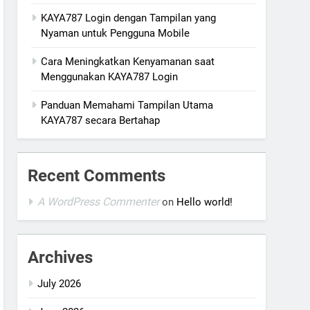
KAYA787 Login dengan Tampilan yang
Nyaman untuk Pengguna Mobile
Cara Meningkatkan Kenyamanan saat
Menggunakan KAYA787 Login
Panduan Memahami Tampilan Utama
KAYA787 secara Bertahap
Recent Comments
A WordPress Commenter
on
Hello world!
Archives
July 2026