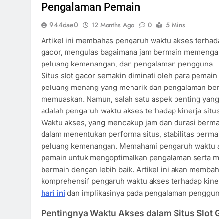
Pengalaman Pemain
944dae0
12 Months Ago
0
5 Mins
Artikel ini membahas pengaruh waktu akses terhadap
gacor, mengulas bagaimana jam bermain memengar
peluang kemenangan, dan pengalaman pengguna.
Situs slot gacor semakin diminati oleh para pema
peluang menang yang menarik dan pengalaman be
memuaskan. Namun, salah satu aspek penting yang
adalah pengaruh waktu akses terhadap kinerja situ
Waktu akses, yang mencakup jam dan durasi berma
dalam menentukan performa situs, stabilitas perma
peluang kemenangan. Memahami pengaruh waktu a
pemain untuk mengoptimalkan pengalaman serta me
bermain dengan lebih baik. Artikel ini akan memba
komprehensif pengaruh waktu akses terhadap kine
hari ini
dan implikasinya pada pengalaman penggun
Pentingnya Waktu Akses dalam Situs Slot 