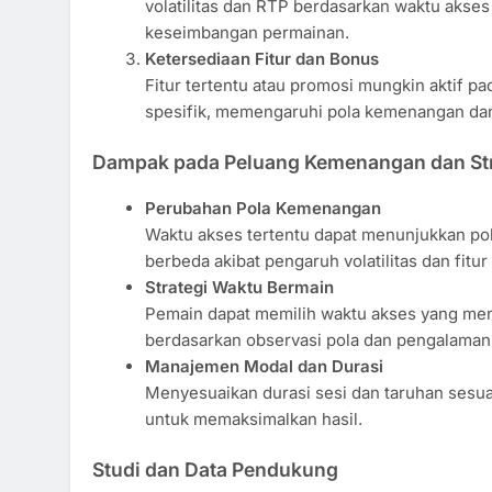
volatilitas dan RTP berdasarkan waktu akse
keseimbangan permainan.
Ketersediaan Fitur dan Bonus
Fitur tertentu atau promosi mungkin aktif p
spesifik, memengaruhi pola kemenangan dan
Dampak pada Peluang Kemenangan dan Str
Perubahan Pola Kemenangan
Waktu akses tertentu dapat menunjukkan p
berbeda akibat pengaruh volatilitas dan fitur
Strategi Waktu Bermain
Pemain dapat memilih waktu akses yang m
berdasarkan observasi pola dan pengalaman
Manajemen Modal dan Durasi
Menyesuaikan durasi sesi dan taruhan sesu
untuk memaksimalkan hasil.
Studi dan Data Pendukung