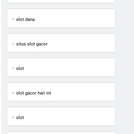
slot dana
situs slot gacor
slot
slot gacor hari ini
slot