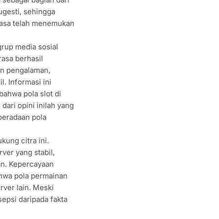
ugesti, sehingga
rasa telah menemukan
grup media sosial
rasa berhasil
an pengalaman,
. Informasi ini
ahwa pola slot di
dari opini inilah yang
beradaan pola
kung citra ini.
ver yang stabil,
an. Kepercayaan
ahwa pola permainan
rver lain. Meski
rsepsi daripada fakta