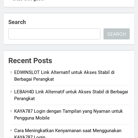
Search
SEARCH
Recent Posts
EDWINSLOT Link Alternatif untuk Akses Stabil di
Berbagai Perangkat
LEBAH4D Link Alternatif untuk Akses Stabil di Berbagai
Perangkat
KAYA787 Login dengan Tampilan yang Nyaman untuk
Pengguna Mobile
Cara Meningkatkan Kenyamanan saat Menggunakan
KAYA787 Login