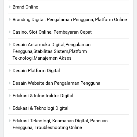
Brand Online
Branding Digital, Pengalaman Pengguna, Platform Online
Casino, Slot Online, Pembayaran Cepat
Desain Antarmuka Digital,Pengalaman
Pengguna,Stabilitas Sistem,Platform
Teknologi,Manajemen Akses
Desain Platform Digital
Desain Website dan Pengalaman Pengguna
Edukasi & Infrastruktur Digital
Edukasi & Teknologi Digital
Edukasi Teknologi, Keamanan Digital, Panduan
Pengguna, Troubleshooting Online