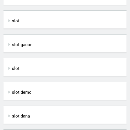
slot
slot gacor
slot
slot demo
slot dana