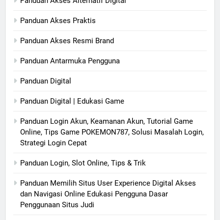
Panduan Akses Alternatif Digital
Panduan Akses Praktis
Panduan Akses Resmi Brand
Panduan Antarmuka Pengguna
Panduan Digital
Panduan Digital | Edukasi Game
Panduan Login Akun, Keamanan Akun, Tutorial Game
Online, Tips Game POKEMON787, Solusi Masalah Login,
Strategi Login Cepat
Panduan Login, Slot Online, Tips & Trik
Panduan Memilih Situs User Experience Digital Akses
dan Navigasi Online Edukasi Pengguna Dasar
Penggunaan Situs Judi