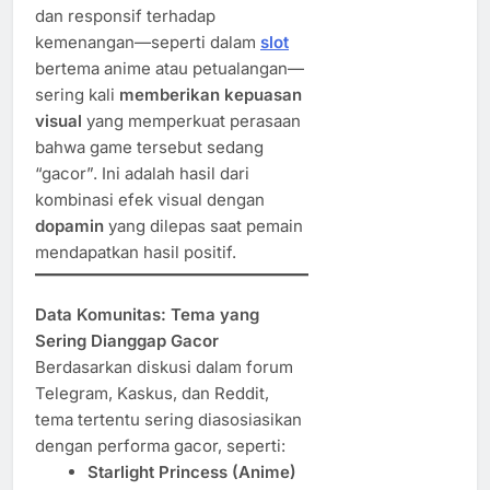
dan responsif terhadap
kemenangan—seperti dalam
slot
bertema anime atau petualangan—
sering kali
memberikan kepuasan
visual
yang memperkuat perasaan
bahwa game tersebut sedang
“gacor”. Ini adalah hasil dari
kombinasi efek visual dengan
dopamin
yang dilepas saat pemain
mendapatkan hasil positif.
Data Komunitas: Tema yang
Sering Dianggap Gacor
Berdasarkan diskusi dalam forum
Telegram, Kaskus, dan Reddit,
tema tertentu sering diasosiasikan
dengan performa gacor, seperti:
Starlight Princess (Anime)