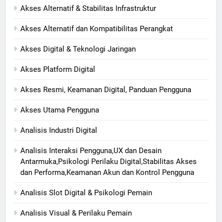
Akses Alternatif & Stabilitas Infrastruktur
Akses Alternatif dan Kompatibilitas Perangkat
Akses Digital & Teknologi Jaringan
Akses Platform Digital
Akses Resmi, Keamanan Digital, Panduan Pengguna
Akses Utama Pengguna
Analisis Industri Digital
Analisis Interaksi Pengguna,UX dan Desain
Antarmuka,Psikologi Perilaku Digital,Stabilitas Akses
dan Performa,Keamanan Akun dan Kontrol Pengguna
Analisis Slot Digital & Psikologi Pemain
Analisis Visual & Perilaku Pemain