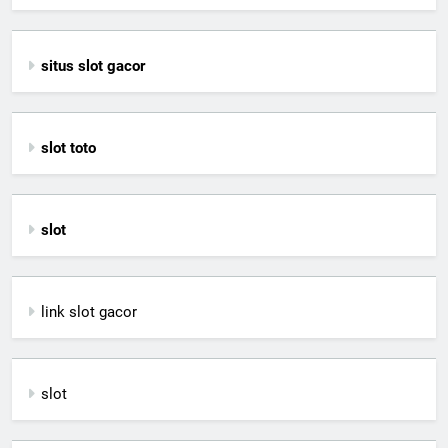
situs slot gacor
slot toto
slot
link slot gacor
slot