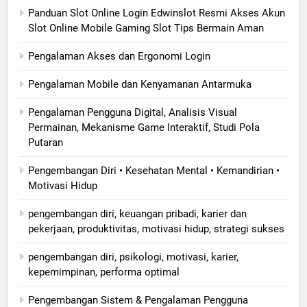
Panduan Slot Online Login Edwinslot Resmi Akses Akun
Slot Online Mobile Gaming Slot Tips Bermain Aman
Pengalaman Akses dan Ergonomi Login
Pengalaman Mobile dan Kenyamanan Antarmuka
Pengalaman Pengguna Digital, Analisis Visual
Permainan, Mekanisme Game Interaktif, Studi Pola
Putaran
Pengembangan Diri • Kesehatan Mental • Kemandirian •
Motivasi Hidup
pengembangan diri, keuangan pribadi, karier dan
pekerjaan, produktivitas, motivasi hidup, strategi sukses
pengembangan diri, psikologi, motivasi, karier,
kepemimpinan, performa optimal
Pengembangan Sistem & Pengalaman Pengguna