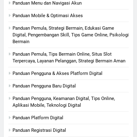
Panduan Menu dan Navigasi Akun
Panduan Mobile & Optimasi Akses
Panduan Pemula, Strategi Bermain, Edukasi Game
Digital, Pengembangan Skill, Tips Game Online, Psikologi
Bermain
Panduan Pemula, Tips Bermain Online, Situs Slot
Terpercaya, Layanan Pelanggan, Strategi Bermain Aman
Panduan Pengguna & Akses Platform Digital
Panduan Pengguna Baru Digital
Panduan Pengguna, Keamanan Digital, Tips Online,
Aplikasi Mobile, Teknologi Digital
Panduan Platform Digital
Panduan Registrasi Digital