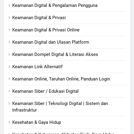
Keamanan Digital & Pengalaman Pengguna
Keamanan Digital & Privasi
Keamanan Digital & Privasi Online
Keamanan Digital dan Ulasan Platform
Keamanan Dompet Digital & Literasi Akses
Keamanan Link Alternatif
Keamanan Online, Taruhan Online, Panduan Login
Keamanan Siber / Edukasi Digital
Keamanan Siber | Teknologi Digital | Sistem dan
Infrastruktur
Kesehatan & Gaya Hidup