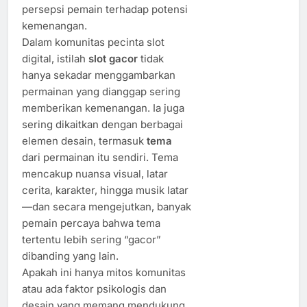
persepsi pemain terhadap potensi
kemenangan.
Dalam komunitas pecinta slot
digital, istilah
slot gacor
tidak
hanya sekadar menggambarkan
permainan yang dianggap sering
memberikan kemenangan. Ia juga
sering dikaitkan dengan berbagai
elemen desain, termasuk
tema
dari permainan itu sendiri. Tema
mencakup nuansa visual, latar
cerita, karakter, hingga musik latar
—dan secara mengejutkan, banyak
pemain percaya bahwa tema
tertentu lebih sering “gacor”
dibanding yang lain.
Apakah ini hanya mitos komunitas
atau ada faktor psikologis dan
desain yang memang mendukung