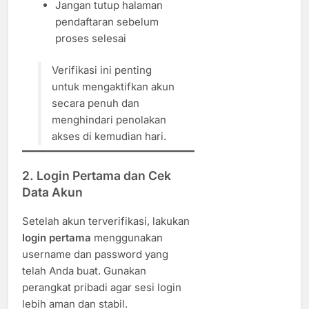
Jangan tutup halaman
pendaftaran sebelum
proses selesai
Verifikasi ini penting
untuk mengaktifkan akun
secara penuh dan
menghindari penolakan
akses di kemudian hari.
2. Login Pertama dan Cek
Data Akun
Setelah akun terverifikasi, lakukan
login pertama
menggunakan
username dan password yang
telah Anda buat. Gunakan
perangkat pribadi agar sesi login
lebih aman dan stabil.