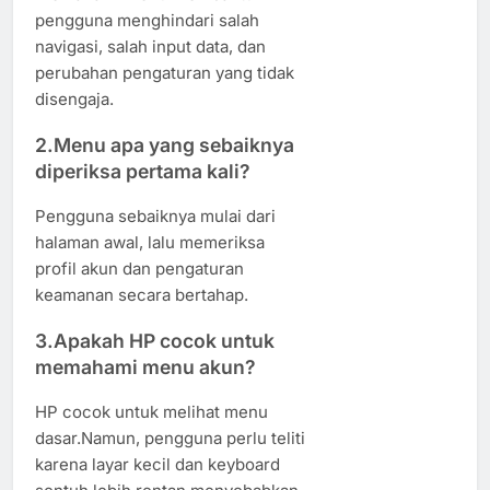
pengguna menghindari salah
navigasi, salah input data, dan
perubahan pengaturan yang tidak
disengaja.
2.Menu apa yang sebaiknya
diperiksa pertama kali?
Pengguna sebaiknya mulai dari
halaman awal, lalu memeriksa
profil akun dan pengaturan
keamanan secara bertahap.
3.Apakah HP cocok untuk
memahami menu akun?
HP cocok untuk melihat menu
dasar.Namun, pengguna perlu teliti
karena layar kecil dan keyboard