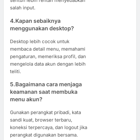
sentuh lebih rentan menyebabkan
salah input.
4.Kapan sebaiknya
menggunakan desktop?
Desktop lebih cocok untuk
membaca detail menu, memahami
pengaturan, memeriksa profil, dan
mengelola data akun dengan lebih
teliti.
5.Bagaimana cara menjaga
keamanan saat membuka
menu akun?
Gunakan perangkat pribadi, kata
sandi kuat, browser terbaru,
koneksi terpercaya, dan logout jika
perangkat digunakan bersama.