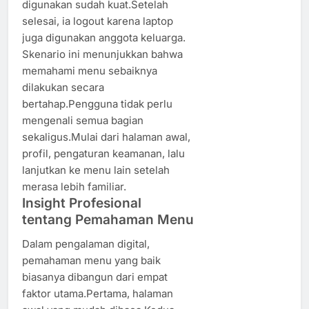
digunakan sudah kuat.Setelah
selesai, ia logout karena laptop
juga digunakan anggota keluarga.
Skenario ini menunjukkan bahwa
memahami menu sebaiknya
dilakukan secara
bertahap.Pengguna tidak perlu
mengenali semua bagian
sekaligus.Mulai dari halaman awal,
profil, pengaturan keamanan, lalu
lanjutkan ke menu lain setelah
merasa lebih familiar.
Insight Profesional
tentang Pemahaman Menu
Dalam pengalaman digital,
pemahaman menu yang baik
biasanya dibangun dari empat
faktor utama.Pertama, halaman