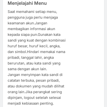
Menjelajahi Menu
Saat memahami setiap menu,
pengguna juga perlu menjaga
keamanan akun.Jangan
membagikan informasi akun
kepada siapa pun.Gunakan kata
sandi yang kuat dengan kombinasi
huruf besar, huruf kecil, angka,
dan simbol.Hindari memakai nama
pribadi, tanggal lahir, angka
berurutan, atau kata sandi yang
sama dengan akun lain.
Jangan menyimpan kata sandi di
catatan terbuka, pesan pribadi,
atau dokumen yang mudah dilihat
orang lain.Jika perangkat sering
dipinjam, logout setelah selesai
menjadi kebiasaan penting.