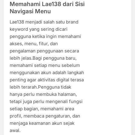
Memahami Lae138 dari Sisi
Navigasi Menu
Lae138 menjadi salah satu brand
keyword yang sering dicari
pengguna ketika ingin memahami
akses, menu, fitur, dan
pengalaman penggunaan secara
lebih jelas.Bagi pengguna baru,
memahami setiap menu sebelum
menggunakan akun adalah langkah
penting agar aktivitas digital terasa
lebih terarah.Pengguna tidak
hanya perlu membuka halaman,
tetapi juga perlu mengenali fungsi
setiap bagian, memahami area
profil, membaca pengaturan, dan
menjaga keamanan akun sejak
awal.