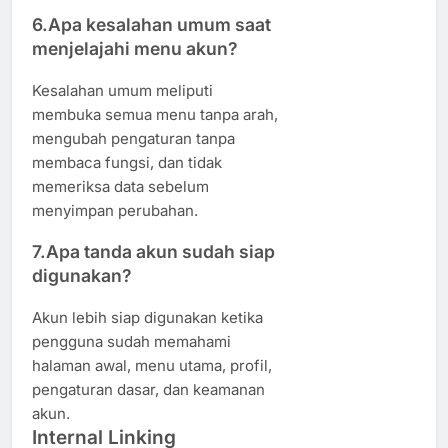
6.Apa kesalahan umum saat
menjelajahi menu akun?
Kesalahan umum meliputi
membuka semua menu tanpa arah,
mengubah pengaturan tanpa
membaca fungsi, dan tidak
memeriksa data sebelum
menyimpan perubahan.
7.Apa tanda akun sudah siap
digunakan?
Akun lebih siap digunakan ketika
pengguna sudah memahami
halaman awal, menu utama, profil,
pengaturan dasar, dan keamanan
akun.
Internal Linking