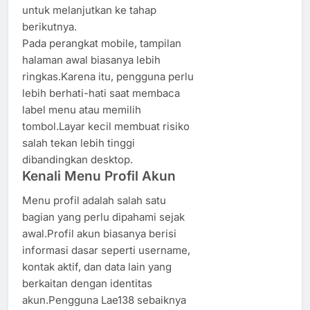
untuk melanjutkan ke tahap
berikutnya.
Pada perangkat mobile, tampilan
halaman awal biasanya lebih
ringkas.Karena itu, pengguna perlu
lebih berhati-hati saat membaca
label menu atau memilih
tombol.Layar kecil membuat risiko
salah tekan lebih tinggi
dibandingkan desktop.
Kenali Menu Profil Akun
Menu profil adalah salah satu
bagian yang perlu dipahami sejak
awal.Profil akun biasanya berisi
informasi dasar seperti username,
kontak aktif, dan data lain yang
berkaitan dengan identitas
akun.Pengguna Lae138 sebaiknya