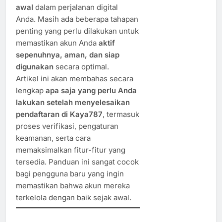
awal
dalam perjalanan digital
Anda. Masih ada beberapa tahapan
penting yang perlu dilakukan untuk
memastikan akun Anda
aktif
sepenuhnya, aman, dan siap
digunakan
secara optimal.
Artikel ini akan membahas secara
lengkap
apa saja yang perlu Anda
lakukan setelah menyelesaikan
pendaftaran di Kaya787
, termasuk
proses verifikasi, pengaturan
keamanan, serta cara
memaksimalkan fitur-fitur yang
tersedia. Panduan ini sangat cocok
bagi pengguna baru yang ingin
memastikan bahwa akun mereka
terkelola dengan baik sejak awal.