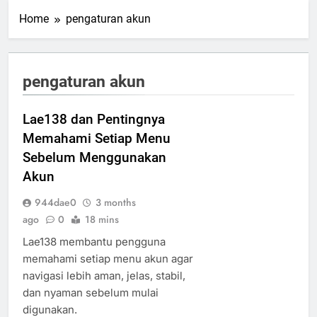
Home
pengaturan akun
pengaturan akun
Lae138 dan Pentingnya
Memahami Setiap Menu
Sebelum Menggunakan
Akun
944dae0
3 months
ago
0
18 mins
Lae138 membantu pengguna
memahami setiap menu akun agar
navigasi lebih aman, jelas, stabil,
dan nyaman sebelum mulai
digunakan.