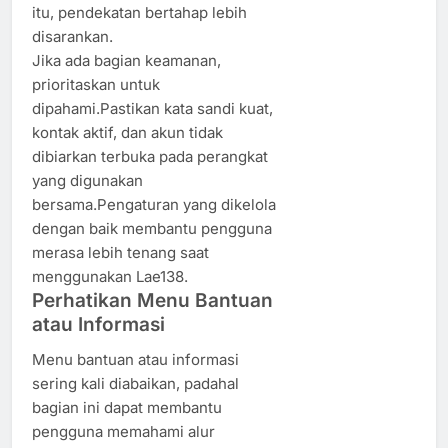
itu, pendekatan bertahap lebih
disarankan.
Jika ada bagian keamanan,
prioritaskan untuk
dipahami.Pastikan kata sandi kuat,
kontak aktif, dan akun tidak
dibiarkan terbuka pada perangkat
yang digunakan
bersama.Pengaturan yang dikelola
dengan baik membantu pengguna
merasa lebih tenang saat
menggunakan Lae138.
Perhatikan Menu Bantuan
atau Informasi
Menu bantuan atau informasi
sering kali diabaikan, padahal
bagian ini dapat membantu
pengguna memahami alur