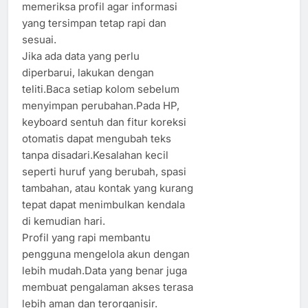
memeriksa profil agar informasi
yang tersimpan tetap rapi dan
sesuai.
Jika ada data yang perlu
diperbarui, lakukan dengan
teliti.Baca setiap kolom sebelum
menyimpan perubahan.Pada HP,
keyboard sentuh dan fitur koreksi
otomatis dapat mengubah teks
tanpa disadari.Kesalahan kecil
seperti huruf yang berubah, spasi
tambahan, atau kontak yang kurang
tepat dapat menimbulkan kendala
di kemudian hari.
Profil yang rapi membantu
pengguna mengelola akun dengan
lebih mudah.Data yang benar juga
membuat pengalaman akses terasa
lebih aman dan terorganisir.