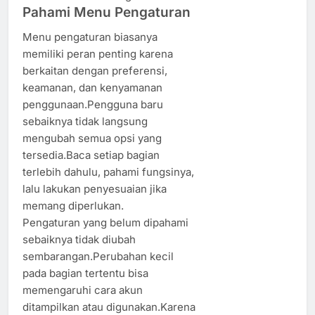
Pahami Menu Pengaturan
Menu pengaturan biasanya
memiliki peran penting karena
berkaitan dengan preferensi,
keamanan, dan kenyamanan
penggunaan.Pengguna baru
sebaiknya tidak langsung
mengubah semua opsi yang
tersedia.Baca setiap bagian
terlebih dahulu, pahami fungsinya,
lalu lakukan penyesuaian jika
memang diperlukan.
Pengaturan yang belum dipahami
sebaiknya tidak diubah
sembarangan.Perubahan kecil
pada bagian tertentu bisa
memengaruhi cara akun
ditampilkan atau digunakan.Karena