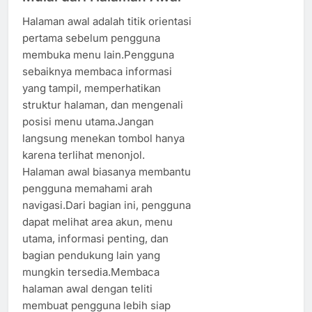
Halaman awal adalah titik orientasi
pertama sebelum pengguna
membuka menu lain.Pengguna
sebaiknya membaca informasi
yang tampil, memperhatikan
struktur halaman, dan mengenali
posisi menu utama.Jangan
langsung menekan tombol hanya
karena terlihat menonjol.
Halaman awal biasanya membantu
pengguna memahami arah
navigasi.Dari bagian ini, pengguna
dapat melihat area akun, menu
utama, informasi penting, dan
bagian pendukung lain yang
mungkin tersedia.Membaca
halaman awal dengan teliti
membuat pengguna lebih siap