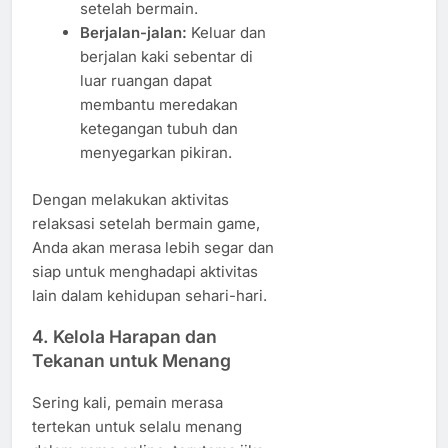
setelah bermain.
Berjalan-jalan:
Keluar dan
berjalan kaki sebentar di
luar ruangan dapat
membantu meredakan
ketegangan tubuh dan
menyegarkan pikiran.
Dengan melakukan aktivitas
relaksasi setelah bermain game,
Anda akan merasa lebih segar dan
siap untuk menghadapi aktivitas
lain dalam kehidupan sehari-hari.
4.
Kelola Harapan dan
Tekanan untuk Menang
Sering kali, pemain merasa
tertekan untuk selalu menang