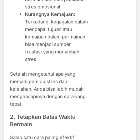
stres emosional.
Kurangnya Kemajuan:
Terkadang, kegagalan dalam
mencapai tujuan atau
kemajuan dalam permainan
bisa menjadi sumber
frustasi yang menambah
stres.
Setelah mengetahui apa yang
menjadi pemicu stres dan
kelelahan, Anda bisa lebih mudah
menghadapinya dengan cara yang
tepat.
2.
Tetapkan Batas Waktu
Bermain
Salah satu cara paling efektif