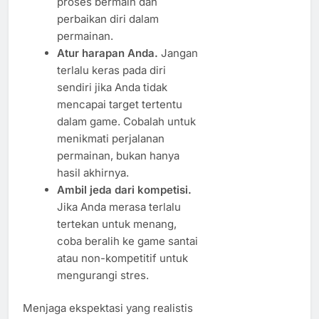
proses bermain dan
perbaikan diri dalam
permainan.
Atur harapan Anda.
Jangan
terlalu keras pada diri
sendiri jika Anda tidak
mencapai target tertentu
dalam game. Cobalah untuk
menikmati perjalanan
permainan, bukan hanya
hasil akhirnya.
Ambil jeda dari kompetisi.
Jika Anda merasa terlalu
tertekan untuk menang,
coba beralih ke game santai
atau non-kompetitif untuk
mengurangi stres.
Menjaga ekspektasi yang realistis