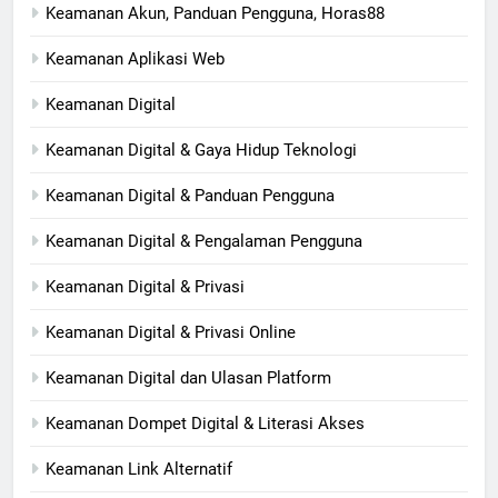
Keamanan Akun, Panduan Pengguna, Horas88
Keamanan Aplikasi Web
Keamanan Digital
Keamanan Digital & Gaya Hidup Teknologi
Keamanan Digital & Panduan Pengguna
Keamanan Digital & Pengalaman Pengguna
Keamanan Digital & Privasi
Keamanan Digital & Privasi Online
Keamanan Digital dan Ulasan Platform
Keamanan Dompet Digital & Literasi Akses
Keamanan Link Alternatif