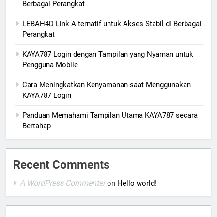
Berbagai Perangkat
LEBAH4D Link Alternatif untuk Akses Stabil di Berbagai
Perangkat
KAYA787 Login dengan Tampilan yang Nyaman untuk
Pengguna Mobile
Cara Meningkatkan Kenyamanan saat Menggunakan
KAYA787 Login
Panduan Memahami Tampilan Utama KAYA787 secara
Bertahap
Recent Comments
A WordPress Commenter
on
Hello world!