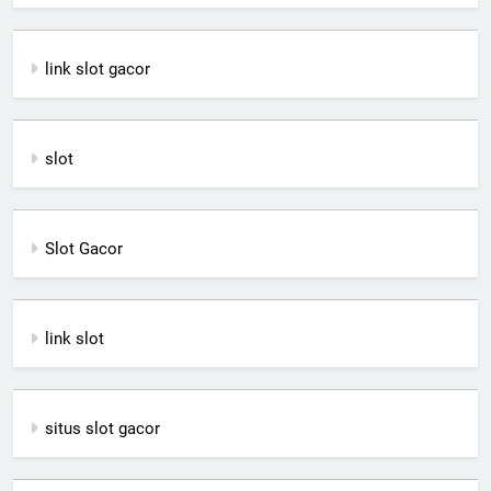
link slot gacor
slot
Slot Gacor
link slot
situs slot gacor