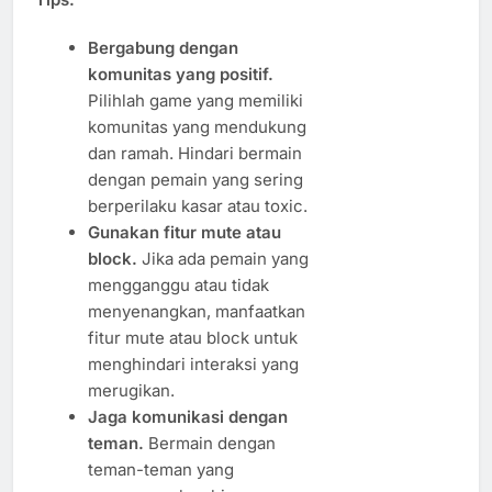
Bergabung dengan
komunitas yang positif.
Pilihlah game yang memiliki
komunitas yang mendukung
dan ramah. Hindari bermain
dengan pemain yang sering
berperilaku kasar atau toxic.
Gunakan fitur mute atau
block.
Jika ada pemain yang
mengganggu atau tidak
menyenangkan, manfaatkan
fitur mute atau block untuk
menghindari interaksi yang
merugikan.
Jaga komunikasi dengan
teman.
Bermain dengan
teman-teman yang