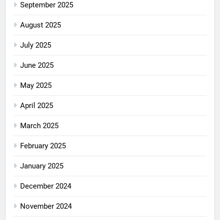
September 2025
August 2025
July 2025
June 2025
May 2025
April 2025
March 2025
February 2025
January 2025
December 2024
November 2024