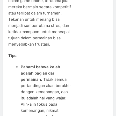
dalam game online, terutama jika
mereka bermain secara kompetitif
atau terlibat dalam turnamen.
Tekanan untuk menang bisa
menjadi sumber utama stres, dan
ketidakmampuan untuk mencapai
tujuan dalam permainan bisa
menyebabkan frustasi.
Tips:
Pahami bahwa kalah
adalah bagian dari
permainan.
Tidak semua
pertandingan akan berakhir
dengan kemenangan, dan
itu adalah hal yang wajar.
Alih-alih fokus pada
kemenangan, nikmati