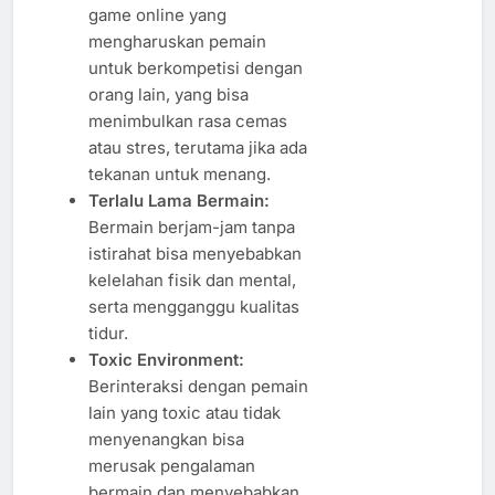
game online yang
mengharuskan pemain
untuk berkompetisi dengan
orang lain, yang bisa
menimbulkan rasa cemas
atau stres, terutama jika ada
tekanan untuk menang.
Terlalu Lama Bermain:
Bermain berjam-jam tanpa
istirahat bisa menyebabkan
kelelahan fisik dan mental,
serta mengganggu kualitas
tidur.
Toxic Environment:
Berinteraksi dengan pemain
lain yang toxic atau tidak
menyenangkan bisa
merusak pengalaman
bermain dan menyebabkan