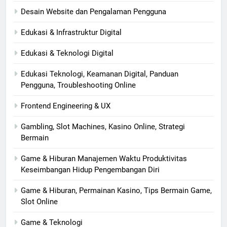
Desain Website dan Pengalaman Pengguna
Edukasi & Infrastruktur Digital
Edukasi & Teknologi Digital
Edukasi Teknologi, Keamanan Digital, Panduan
Pengguna, Troubleshooting Online
Frontend Engineering & UX
Gambling, Slot Machines, Kasino Online, Strategi
Bermain
Game & Hiburan Manajemen Waktu Produktivitas
Keseimbangan Hidup Pengembangan Diri
Game & Hiburan, Permainan Kasino, Tips Bermain Game,
Slot Online
Game & Teknologi