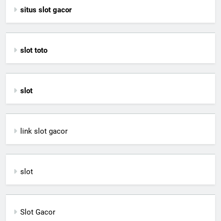
situs slot gacor
slot toto
slot
link slot gacor
slot
Slot Gacor