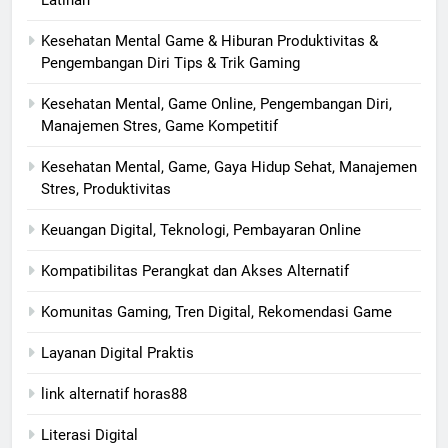
Latihan
Kesehatan Mental Game & Hiburan Produktivitas &
Pengembangan Diri Tips & Trik Gaming
Kesehatan Mental, Game Online, Pengembangan Diri,
Manajemen Stres, Game Kompetitif
Kesehatan Mental, Game, Gaya Hidup Sehat, Manajemen
Stres, Produktivitas
Keuangan Digital, Teknologi, Pembayaran Online
Kompatibilitas Perangkat dan Akses Alternatif
Komunitas Gaming, Tren Digital, Rekomendasi Game
Layanan Digital Praktis
link alternatif horas88
Literasi Digital