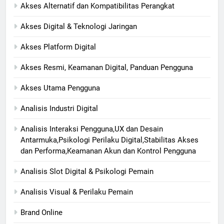
Akses Alternatif dan Kompatibilitas Perangkat
Akses Digital & Teknologi Jaringan
Akses Platform Digital
Akses Resmi, Keamanan Digital, Panduan Pengguna
Akses Utama Pengguna
Analisis Industri Digital
Analisis Interaksi Pengguna,UX dan Desain
Antarmuka,Psikologi Perilaku Digital,Stabilitas Akses
dan Performa,Keamanan Akun dan Kontrol Pengguna
Analisis Slot Digital & Psikologi Pemain
Analisis Visual & Perilaku Pemain
Brand Online