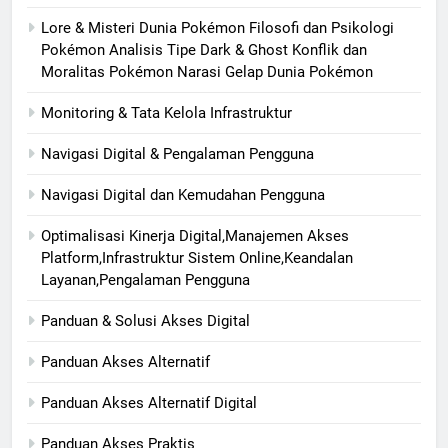
Lore & Misteri Dunia Pokémon Filosofi dan Psikologi
Pokémon Analisis Tipe Dark & Ghost Konflik dan
Moralitas Pokémon Narasi Gelap Dunia Pokémon
Monitoring & Tata Kelola Infrastruktur
Navigasi Digital & Pengalaman Pengguna
Navigasi Digital dan Kemudahan Pengguna
Optimalisasi Kinerja Digital,Manajemen Akses
Platform,Infrastruktur Sistem Online,Keandalan
Layanan,Pengalaman Pengguna
Panduan & Solusi Akses Digital
Panduan Akses Alternatif
Panduan Akses Alternatif Digital
Panduan Akses Praktis