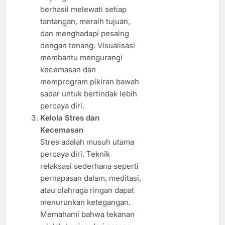
berhasil melewati setiap
tantangan, meraih tujuan,
dan menghadapi pesaing
dengan tenang. Visualisasi
membantu mengurangi
kecemasan dan
memprogram pikiran bawah
sadar untuk bertindak lebih
percaya diri.
Kelola Stres dan
Kecemasan
Stres adalah musuh utama
percaya diri. Teknik
relaksasi sederhana seperti
pernapasan dalam, meditasi,
atau olahraga ringan dapat
menurunkan ketegangan.
Memahami bahwa tekanan