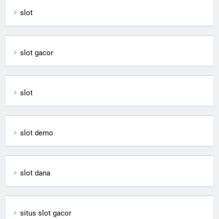
slot
slot gacor
slot
slot demo
slot dana
situs slot gacor