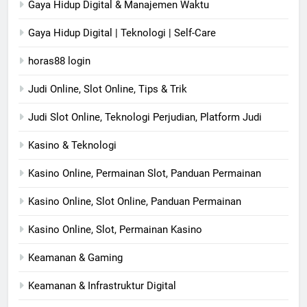
Gaya Hidup Digital & Manajemen Waktu
Gaya Hidup Digital | Teknologi | Self-Care
horas88 login
Judi Online, Slot Online, Tips & Trik
Judi Slot Online, Teknologi Perjudian, Platform Judi
Kasino & Teknologi
Kasino Online, Permainan Slot, Panduan Permainan
Kasino Online, Slot Online, Panduan Permainan
Kasino Online, Slot, Permainan Kasino
Keamanan & Gaming
Keamanan & Infrastruktur Digital