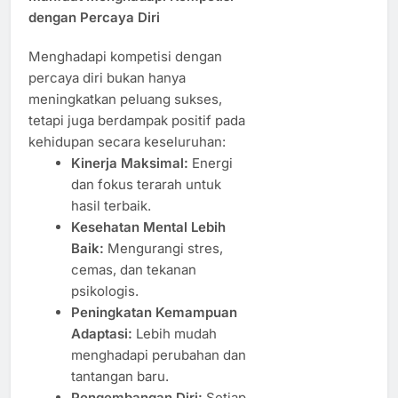
dengan Percaya Diri
Menghadapi kompetisi dengan
percaya diri bukan hanya
meningkatkan peluang sukses,
tetapi juga berdampak positif pada
kehidupan secara keseluruhan:
Kinerja Maksimal:
Energi
dan fokus terarah untuk
hasil terbaik.
Kesehatan Mental Lebih
Baik:
Mengurangi stres,
cemas, dan tekanan
psikologis.
Peningkatan Kemampuan
Adaptasi:
Lebih mudah
menghadapi perubahan dan
tantangan baru.
Pengembangan Diri:
Setiap