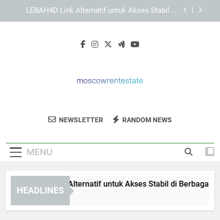
Skip
KAYA787 Login dengan Tampilan yang Nyaman
to
untuk Pengguna Mobile
content
Cara Meningkatkan Kenyamanan saat
Menggunakan KAYA787 Login
EDWINSLOT Link Alternatif untuk Akses Stabil di
Berbagai Perangkat
LEBAH4D Link Alternatif untuk Akses Stabil di
Berbagai Perangkat
KAYA787 Login dengan Tampilan yang Nyaman
untuk Pengguna Mobile
Moscow Rent
Sewa Properti Berkualitas Di Moskow
Cara Meningkatkan Kenyamanan saat
NEWSLETTER
RANDOM NEWS
Estate
Menggunakan KAYA787 Login
Dengan Layanan Dari Moscow Rent Estate.
MENU
WINSLOT Link Alternatif untuk Akses Stabil di Berbagai Pera
HEADLINES
Weeks Ago