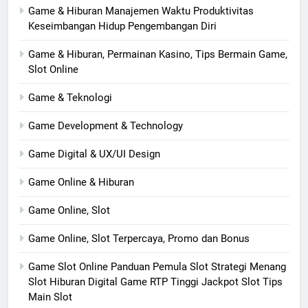
Game & Hiburan Manajemen Waktu Produktivitas
Keseimbangan Hidup Pengembangan Diri
Game & Hiburan, Permainan Kasino, Tips Bermain Game,
Slot Online
Game & Teknologi
Game Development & Technology
Game Digital & UX/UI Design
Game Online & Hiburan
Game Online, Slot
Game Online, Slot Terpercaya, Promo dan Bonus
Game Slot Online Panduan Pemula Slot Strategi Menang
Slot Hiburan Digital Game RTP Tinggi Jackpot Slot Tips
Main Slot