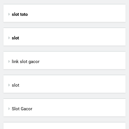
slot toto
slot
link slot gacor
slot
Slot Gacor