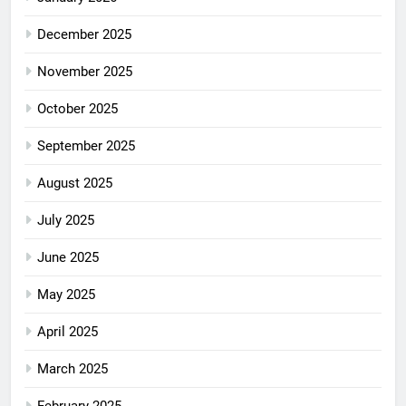
December 2025
November 2025
October 2025
September 2025
August 2025
July 2025
June 2025
May 2025
April 2025
March 2025