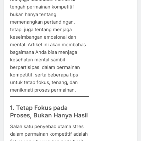
tengah permainan kompetitif
bukan hanya tentang
memenangkan pertandingan,
tetapi juga tentang menjaga
keseimbangan emosional dan
mental. Artikel ini akan membahas
bagaimana Anda bisa menjaga
kesehatan mental sambil
berpartisipasi dalam permainan
kompetitif, serta beberapa tips
untuk tetap fokus, tenang, dan
menikmati proses permainan.
1. Tetap Fokus pada
Proses, Bukan Hanya Hasil
Salah satu penyebab utama stres
dalam permainan kompetitif adalah