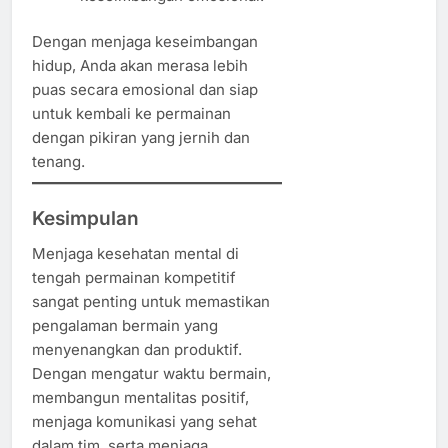
Dengan menjaga keseimbangan
hidup, Anda akan merasa lebih
puas secara emosional dan siap
untuk kembali ke permainan
dengan pikiran yang jernih dan
tenang.
Kesimpulan
Menjaga kesehatan mental di
tengah permainan kompetitif
sangat penting untuk memastikan
pengalaman bermain yang
menyenangkan dan produktif.
Dengan mengatur waktu bermain,
membangun mentalitas positif,
menjaga komunikasi yang sehat
dalam tim, serta menjaga