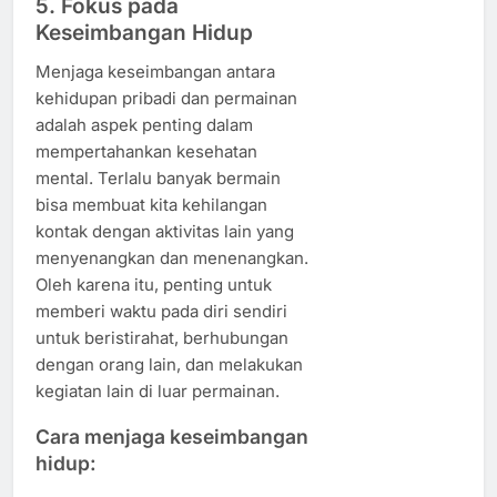
5. Fokus pada
Keseimbangan Hidup
Menjaga keseimbangan antara
kehidupan pribadi dan permainan
adalah aspek penting dalam
mempertahankan kesehatan
mental. Terlalu banyak bermain
bisa membuat kita kehilangan
kontak dengan aktivitas lain yang
menyenangkan dan menenangkan.
Oleh karena itu, penting untuk
memberi waktu pada diri sendiri
untuk beristirahat, berhubungan
dengan orang lain, dan melakukan
kegiatan lain di luar permainan.
Cara menjaga keseimbangan
hidup: