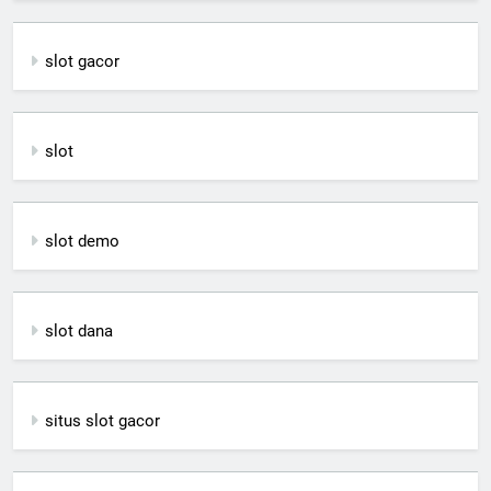
slot gacor
slot
slot demo
slot dana
situs slot gacor