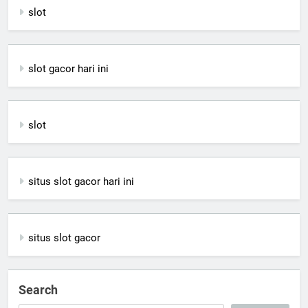
slot
slot gacor hari ini
slot
situs slot gacor hari ini
situs slot gacor
Search