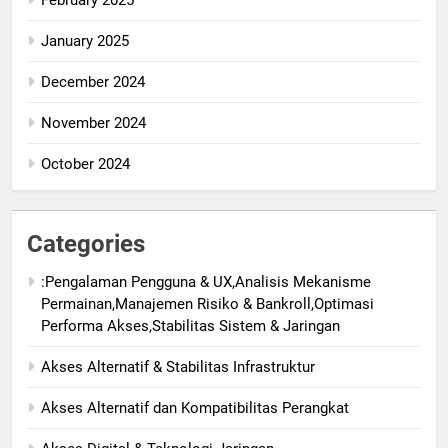
February 2025
January 2025
December 2024
November 2024
October 2024
Categories
:Pengalaman Pengguna & UX,Analisis Mekanisme
Permainan,Manajemen Risiko & Bankroll,Optimasi
Performa Akses,Stabilitas Sistem & Jaringan
Akses Alternatif & Stabilitas Infrastruktur
Akses Alternatif dan Kompatibilitas Perangkat