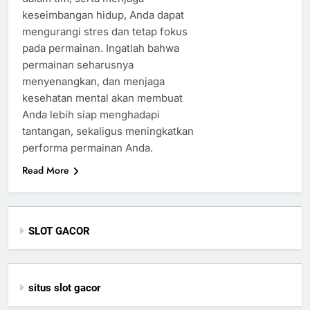
keseimbangan hidup, Anda dapat
mengurangi stres dan tetap fokus
pada permainan. Ingatlah bahwa
permainan seharusnya
menyenangkan, dan menjaga
kesehatan mental akan membuat
Anda lebih siap menghadapi
tantangan, sekaligus meningkatkan
performa permainan Anda.
Read More
SLOT GACOR
situs slot gacor