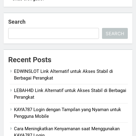
Search
SEARCH
Recent Posts
EDWINSLOT Link Alternatif untuk Akses Stabil di
Berbagai Perangkat
LEBAH4D Link Alternatif untuk Akses Stabil di Berbagai
Perangkat
KAYA787 Login dengan Tampilan yang Nyaman untuk
Pengguna Mobile
Cara Meningkatkan Kenyamanan saat Menggunakan
KAYA787 Login