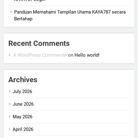
Panduan Memahami Tampilan Utama KAYA787 secara
Bertahap
Recent Comments
A WordPress Commenter
on
Hello world!
Archives
July 2026
June 2026
May 2026
April 2026