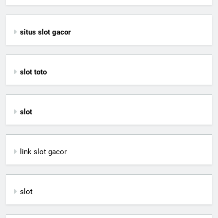
situs slot gacor
slot toto
slot
link slot gacor
slot