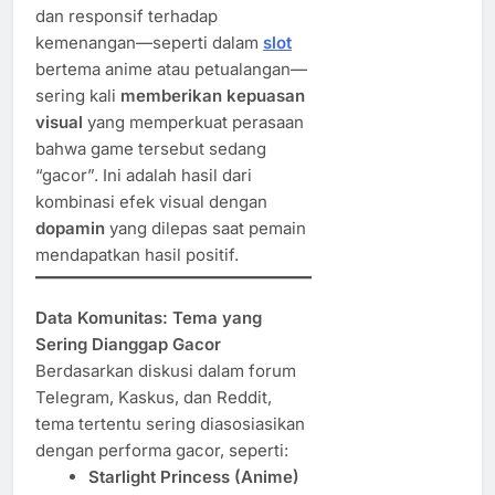
dan responsif terhadap
kemenangan—seperti dalam
slot
bertema anime atau petualangan—
sering kali
memberikan kepuasan
visual
yang memperkuat perasaan
bahwa game tersebut sedang
“gacor”. Ini adalah hasil dari
kombinasi efek visual dengan
dopamin
yang dilepas saat pemain
mendapatkan hasil positif.
Data Komunitas: Tema yang
Sering Dianggap Gacor
Berdasarkan diskusi dalam forum
Telegram, Kaskus, dan Reddit,
tema tertentu sering diasosiasikan
dengan performa gacor, seperti:
Starlight Princess (Anime)