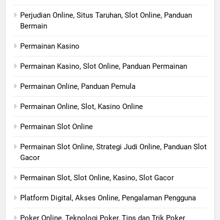
Perjudian Online, Situs Taruhan, Slot Online, Panduan
Bermain
Permainan Kasino
Permainan Kasino, Slot Online, Panduan Permainan
Permainan Online, Panduan Pemula
Permainan Online, Slot, Kasino Online
Permainan Slot Online
Permainan Slot Online, Strategi Judi Online, Panduan Slot
Gacor
Permainan Slot, Slot Online, Kasino, Slot Gacor
Platform Digital, Akses Online, Pengalaman Pengguna
Poker Online, Teknologi Poker, Tips dan Trik Poker