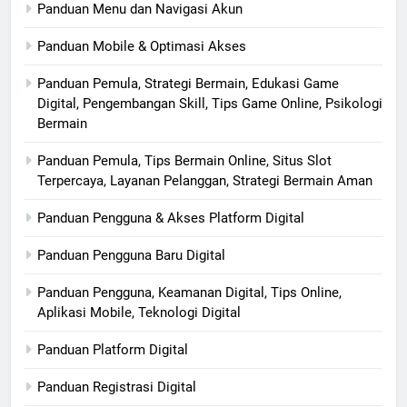
Panduan Menu dan Navigasi Akun
Panduan Mobile & Optimasi Akses
Panduan Pemula, Strategi Bermain, Edukasi Game
Digital, Pengembangan Skill, Tips Game Online, Psikologi
Bermain
Panduan Pemula, Tips Bermain Online, Situs Slot
Terpercaya, Layanan Pelanggan, Strategi Bermain Aman
Panduan Pengguna & Akses Platform Digital
Panduan Pengguna Baru Digital
Panduan Pengguna, Keamanan Digital, Tips Online,
Aplikasi Mobile, Teknologi Digital
Panduan Platform Digital
Panduan Registrasi Digital