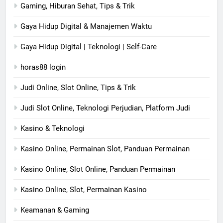
Gaming, Hiburan Sehat, Tips & Trik
Gaya Hidup Digital & Manajemen Waktu
Gaya Hidup Digital | Teknologi | Self-Care
horas88 login
Judi Online, Slot Online, Tips & Trik
Judi Slot Online, Teknologi Perjudian, Platform Judi
Kasino & Teknologi
Kasino Online, Permainan Slot, Panduan Permainan
Kasino Online, Slot Online, Panduan Permainan
Kasino Online, Slot, Permainan Kasino
Keamanan & Gaming