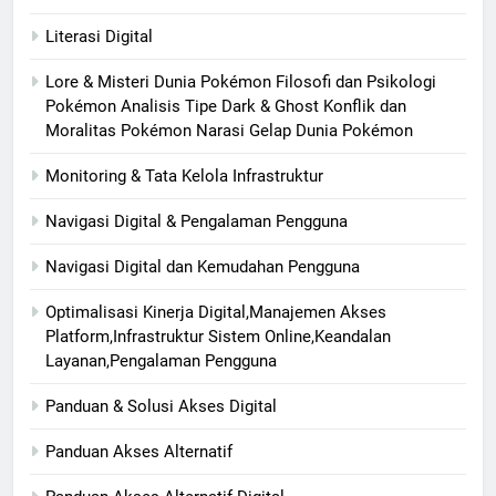
Literasi Digital
Lore & Misteri Dunia Pokémon Filosofi dan Psikologi
Pokémon Analisis Tipe Dark & Ghost Konflik dan
Moralitas Pokémon Narasi Gelap Dunia Pokémon
Monitoring & Tata Kelola Infrastruktur
Navigasi Digital & Pengalaman Pengguna
Navigasi Digital dan Kemudahan Pengguna
Optimalisasi Kinerja Digital,Manajemen Akses
Platform,Infrastruktur Sistem Online,Keandalan
Layanan,Pengalaman Pengguna
Panduan & Solusi Akses Digital
Panduan Akses Alternatif