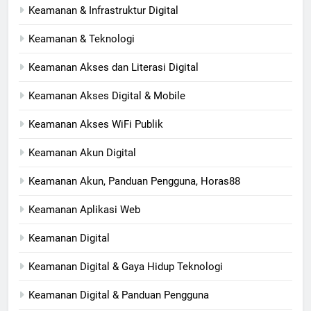
Keamanan & Infrastruktur Digital
Keamanan & Teknologi
Keamanan Akses dan Literasi Digital
Keamanan Akses Digital & Mobile
Keamanan Akses WiFi Publik
Keamanan Akun Digital
Keamanan Akun, Panduan Pengguna, Horas88
Keamanan Aplikasi Web
Keamanan Digital
Keamanan Digital & Gaya Hidup Teknologi
Keamanan Digital & Panduan Pengguna