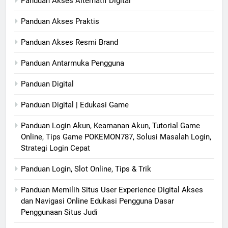
Panduan Akses Alternatif Digital
Panduan Akses Praktis
Panduan Akses Resmi Brand
Panduan Antarmuka Pengguna
Panduan Digital
Panduan Digital | Edukasi Game
Panduan Login Akun, Keamanan Akun, Tutorial Game
Online, Tips Game POKEMON787, Solusi Masalah Login,
Strategi Login Cepat
Panduan Login, Slot Online, Tips & Trik
Panduan Memilih Situs User Experience Digital Akses
dan Navigasi Online Edukasi Pengguna Dasar
Penggunaan Situs Judi