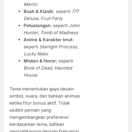
Merlin
Buah & Klasik:
seperti
777
Deluxe
,
Fruit Party
Petualangan:
seperti
John
Hunter
,
Tomb of Madness
Anime & Karakter Imut:
seperti
Starlight Princess
,
Lucky Neko
Misteri & Horor:
seperti
Book of Dead
,
Haunted
House
Tema menentukan gaya desain
simbol, suara, dan bahkan animasi
ketika fitur bonus aktif. Tidak
sedikit pemain yang
mengembangkan preferensi
berdasarkan tema, bahkan
mengaitkannya dengan frekuensi