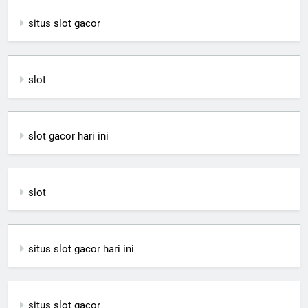
situs slot gacor
slot
slot gacor hari ini
slot
situs slot gacor hari ini
situs slot gacor