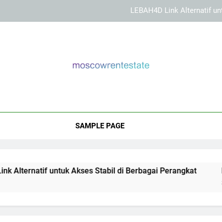
LEBAH4D Link Alternatif un
KAYA787 Login dengan Tampila
Cara Meningkatkan Kenyama
EDWINSLOT Link Alternatif unt
cow Rent Estate
LEBAH4D Link Alternatif un
erti Berkualitas Di Moskow Dengan Layanan Dari Moscow Rent 
KAYA787 Login dengan Tampila
SAMPLE PAGE
Cara Meningkatkan Kenyama
f untuk Akses Stabil di Berbagai Perangkat
KAYA787 Lo
3 Weeks Ago