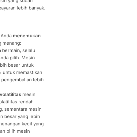
esin yang sudah
yaran lebih banyak.
u Anda
menemukan
g menang:
bermain, selalu
nda pilih. Mesin
bih besar untuk
% untuk memastikan
 pengembalian lebih
volatilitas
mesin
atilitas rendah
g, sementara mesin
n besar yang lebih
menangan kecil yang
an pilih mesin