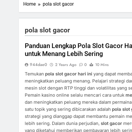
Home
pola slot gacor
pola slot gacor
Panduan Lengkap Pola Slot Gacor Hari
untuk Menang Lebih Sering
944dae0
2 Years Ago
0
10 Mins
Temukan
pola slot gacor hari ini
yang dapat memba
meningkatkan peluang menang. Pelajari strategi da
mesin slot dengan RTP tinggi dan volatilitas yang se
Pemain kasino online selalu mencari cara untuk
me
dan meningkatkan peluang mereka dalam permainan
satu topik yang sering dibicarakan adalah
pola slot
strategi yang dianggap dapat membantu pemain m
lebih sering. Dalam dunia perjudian,
slot gacor
meru
yang diketahui memberikan pembayaran lebih sering