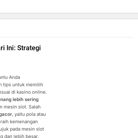
 Ini: Strategi
ntu Anda
n tips untuk memilih
suai di kasino online.
nang lebih sering
 mesin slot. Salah
 gacor
, yaitu pola atau
eraih kemenangan
juk pada mesin slot
 dan lebih besar.