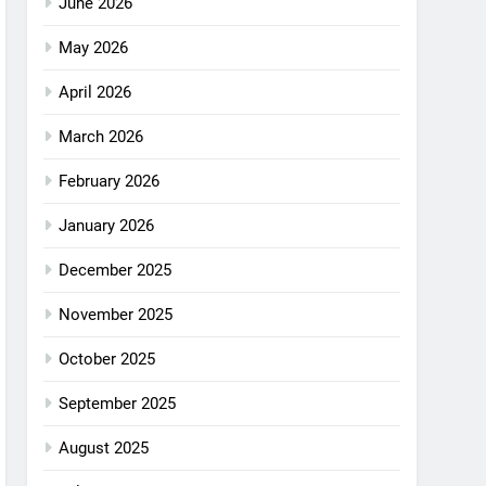
June 2026
May 2026
April 2026
March 2026
February 2026
January 2026
December 2025
November 2025
October 2025
September 2025
August 2025