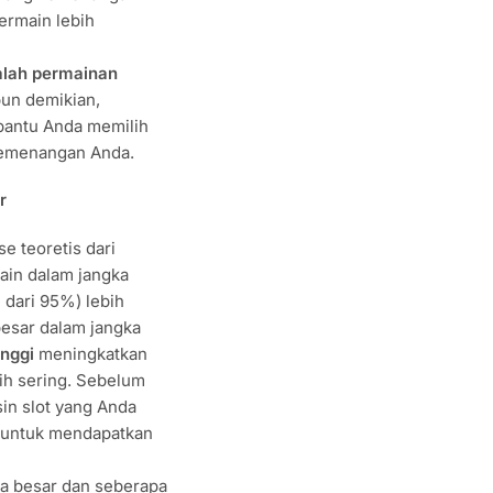
ermain lebih
alah permainan
pun demikian,
bantu Anda memilih
kemenangan Anda.
r
e teoretis dari
ain dalam jangka
 dari 95%) lebih
esar dalam jangka
inggi
meningkatkan
ih sering. Sebelum
in slot yang Anda
gi untuk mendapatkan
 besar dan seberapa