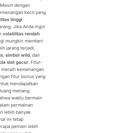
. Mesin dengan
menangan kecil yang
litas tinggi
rang. Jika Anda ingin
an
volatilitas rendah
inggi mungkin memberi
h jarang terjadi.
is
,
simbol wild
, dan
ola slot gacor
. Fitur-
uk meraih kemenangan
ngan fitur bonus yang
untuk mendapatkan
luang menang.
ahwa waktu bermain
alam permainan
n lebih banyak
l ini tetap
erapa pemain lebih