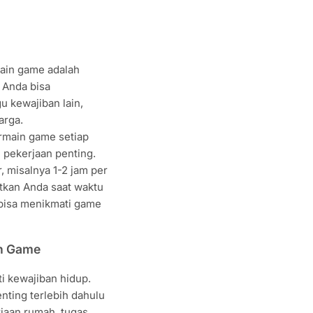
main game adalah
 Anda bisa
 kewajiban lain,
arga.
rmain game setiap
 pekerjaan penting.
 misalnya 1-2 jam per
tkan Anda saat waktu
 bisa menikmati game
in Game
i kewajiban hidup.
nting terlebih dahulu
jaan rumah, tugas