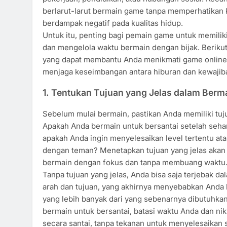
berlarut-larut bermain game tanpa memperhatikan 
berdampak negatif pada kualitas hidup.
Untuk itu, penting bagi pemain game untuk memiliki 
dan mengelola waktu bermain dengan bijak. Berikut
yang dapat membantu Anda menikmati game online
menjaga keseimbangan antara hiburan dan kewajiba
1.
Tentukan Tujuan yang Jelas dalam Berm
Sebelum mulai bermain, pastikan Anda memiliki tuju
Apakah Anda bermain untuk bersantai setelah sehar
apakah Anda ingin menyelesaikan level tertentu at
dengan teman? Menetapkan tujuan yang jelas aka
bermain dengan fokus dan tanpa membuang waktu
Tanpa tujuan yang jelas, Anda bisa saja terjebak d
arah dan tujuan, yang akhirnya menyebabkan Anda 
yang lebih banyak dari yang sebenarnya dibutuhkan.
bermain untuk bersantai, batasi waktu Anda dan ni
secara santai, tanpa tekanan untuk menyelesaikan