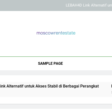
LEBAH4D Link Alternatif un
KAYA787 Login dengan Tampila
Cara Meningkatkan Kenyama
EDWINSLOT Link Alternatif unt
cow Rent Estate
LEBAH4D Link Alternatif un
erti Berkualitas Di Moskow Dengan Layanan Dari Moscow Rent 
KAYA787 Login dengan Tampila
SAMPLE PAGE
Cara Meningkatkan Kenyama
atif untuk Akses Stabil di Berbagai Perangkat
KAYA787 
3 Weeks Ag