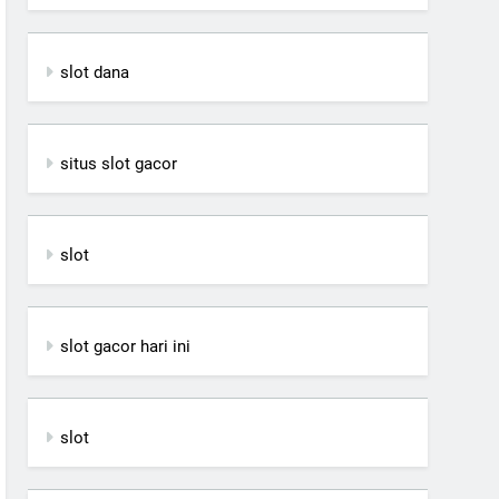
slot dana
situs slot gacor
slot
slot gacor hari ini
slot