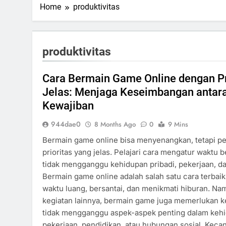
Home
produktivitas
produktivitas
Cara Bermain Game Online dengan Pr
Jelas: Menjaga Keseimbangan antara
Kewajiban
944dae0
8 Months Ago
0
9 Mins
Bermain game online bisa menyenangkan, tetapi pe
prioritas yang jelas. Pelajari cara mengatur waktu
tidak mengganggu kehidupan pribadi, pekerjaan, da
Bermain game online adalah salah satu cara terba
waktu luang, bersantai, dan menikmati hiburan. Nam
kegiatan lainnya, bermain game juga memerlukan 
tidak mengganggu aspek-aspek penting dalam kehi
pekerjaan, pendidikan, atau hubungan sosial. Kec