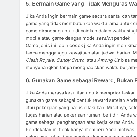
5.
Bermain Game yang Tidak Menguras Wak
Jika Anda ingin bermain game secara santai dan tanp
game yang tidak membutuhkan waktu lama untuk di
game dirancang untuk dimainkan dalam waktu singk
mobile atau game dengan mode
session
pendek.
Game jenis ini lebih cocok jika Anda ingin menikmat
tanpa mengganggu kewajiban atau jadwal harian. M
Clash Royale
,
Candy Crush
, atau
Among Us
bisa me
menyenangkan tanpa menghabiskan waktu berjam-
6.
Gunakan Game sebagai Reward, Bukan 
Jika Anda merasa kesulitan untuk memprioritaskan
gunakan game sebagai bentuk reward setelah Anda
atau pekerjaan yang harus dilakukan. Misalnya, se
tugas harian atau pekerjaan rumah, beri diri Anda 
game sebagai penghargaan atas kerja keras Anda.
Pendekatan ini tidak hanya memberi Anda motivasi
pekerjaan, tetapi juga menjaga keseimbangan antar