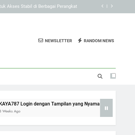
tuk Akses Stabil di Berbagai Perangkat
n yang Nyaman untuk Pengguna Mobile
nan saat Menggunakan KAYA787 Login
NEWSLETTER
RANDOM NEWS
uk Akses Stabil di Berbagai Perangkat
tuk Akses Stabil di Berbagai Perangkat
Estate.
n yang Nyaman untuk Pengguna Mobile
nan saat Menggunakan KAYA787 Login
Login dengan Tampilan yang Nyaman untuk Pengguna Mobil
o