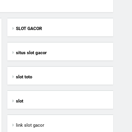
SLOT GACOR
situs slot gacor
slot toto
slot
link slot gacor