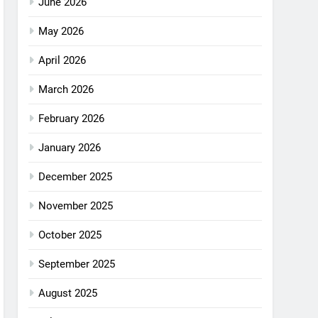
June 2026
May 2026
April 2026
March 2026
February 2026
January 2026
December 2025
November 2025
October 2025
September 2025
August 2025