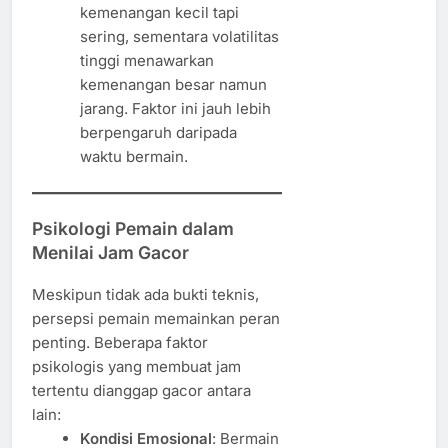
kemenangan kecil tapi
sering, sementara volatilitas
tinggi menawarkan
kemenangan besar namun
jarang. Faktor ini jauh lebih
berpengaruh daripada
waktu bermain.
Psikologi Pemain dalam
Menilai Jam Gacor
Meskipun tidak ada bukti teknis,
persepsi pemain memainkan peran
penting. Beberapa faktor
psikologis yang membuat jam
tertentu dianggap gacor antara
lain:
Kondisi Emosional
: Bermain