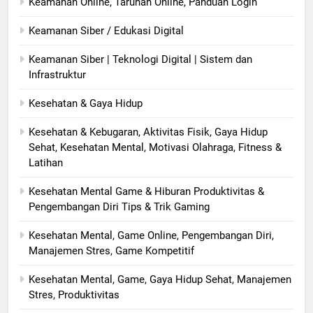
Keamanan Online, Taruhan Online, Panduan Login
Keamanan Siber / Edukasi Digital
Keamanan Siber | Teknologi Digital | Sistem dan
Infrastruktur
Kesehatan & Gaya Hidup
Kesehatan & Kebugaran, Aktivitas Fisik, Gaya Hidup
Sehat, Kesehatan Mental, Motivasi Olahraga, Fitness &
Latihan
Kesehatan Mental Game & Hiburan Produktivitas &
Pengembangan Diri Tips & Trik Gaming
Kesehatan Mental, Game Online, Pengembangan Diri,
Manajemen Stres, Game Kompetitif
Kesehatan Mental, Game, Gaya Hidup Sehat, Manajemen
Stres, Produktivitas