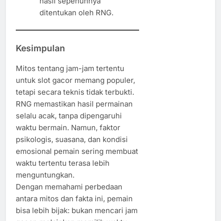
hasil sepenuhnya
ditentukan oleh RNG.
Kesimpulan
Mitos tentang jam-jam tertentu
untuk slot gacor memang populer,
tetapi secara teknis tidak terbukti.
RNG memastikan hasil permainan
selalu acak, tanpa dipengaruhi
waktu bermain. Namun, faktor
psikologis, suasana, dan kondisi
emosional pemain sering membuat
waktu tertentu terasa lebih
menguntungkan.
Dengan memahami perbedaan
antara mitos dan fakta ini, pemain
bisa lebih bijak: bukan mencari jam