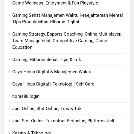
Game Wellness, Enjoyment & Fun Playstyle
Gaming Sehat Manajemen Waktu Kesejahteraan Mental
Tips Produktivitas Hiburan Digital
Gaming Strategy, Esports Coaching, Online Multiplayer,
Team Management, Competitive Gaming, Game
Education
Gaming, Hiburan Sehat, Tips & Trik
Gaya Hidup Digital & Manajemen Waktu
Gaya Hidup Digital | Teknologi | Self-Care
horas88 login
Judi Online, Slot Online, Tips & Trik
Judi Slot Online, Teknologi Perjudian, Platform Judi
Kasino & Teknologi