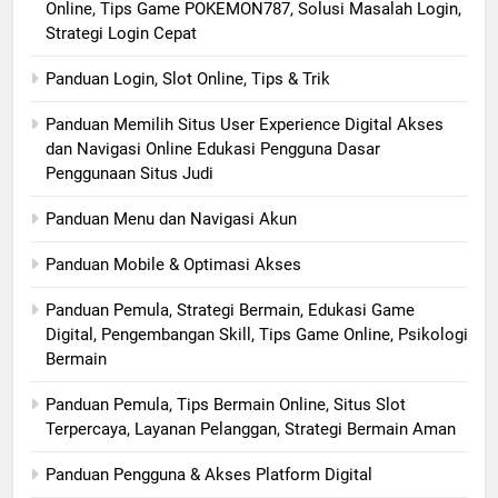
Online, Tips Game POKEMON787, Solusi Masalah Login,
Strategi Login Cepat
Panduan Login, Slot Online, Tips & Trik
Panduan Memilih Situs User Experience Digital Akses
dan Navigasi Online Edukasi Pengguna Dasar
Penggunaan Situs Judi
Panduan Menu dan Navigasi Akun
Panduan Mobile & Optimasi Akses
Panduan Pemula, Strategi Bermain, Edukasi Game
Digital, Pengembangan Skill, Tips Game Online, Psikologi
Bermain
Panduan Pemula, Tips Bermain Online, Situs Slot
Terpercaya, Layanan Pelanggan, Strategi Bermain Aman
Panduan Pengguna & Akses Platform Digital