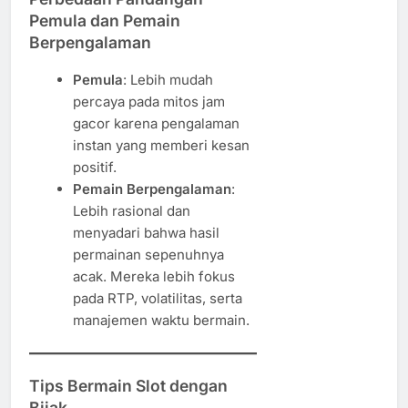
Pemula dan Pemain
Berpengalaman
Pemula
: Lebih mudah
percaya pada mitos jam
gacor karena pengalaman
instan yang memberi kesan
positif.
Pemain Berpengalaman
:
Lebih rasional dan
menyadari bahwa hasil
permainan sepenuhnya
acak. Mereka lebih fokus
pada RTP, volatilitas, serta
manajemen waktu bermain.
Tips Bermain Slot dengan
Bijak