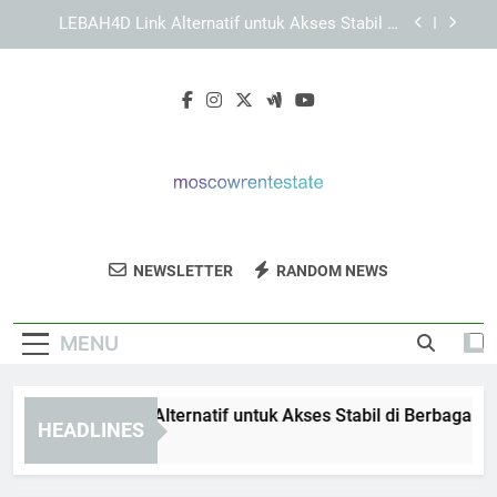
Skip
KAYA787 Login dengan Tampilan yang Nyaman
to
untuk Pengguna Mobile
content
Cara Meningkatkan Kenyamanan saat
Menggunakan KAYA787 Login
EDWINSLOT Link Alternatif untuk Akses Stabil di
Berbagai Perangkat
LEBAH4D Link Alternatif untuk Akses Stabil di
Berbagai Perangkat
KAYA787 Login dengan Tampilan yang Nyaman
untuk Pengguna Mobile
Moscow Rent
Sewa Properti Berkualitas Di Moskow
Cara Meningkatkan Kenyamanan saat
NEWSLETTER
RANDOM NEWS
Estate
Menggunakan KAYA787 Login
Dengan Layanan Dari Moscow Rent Estate.
MENU
WINSLOT Link Alternatif untuk Akses Stabil di Berbagai Pera
HEADLINES
Weeks Ago