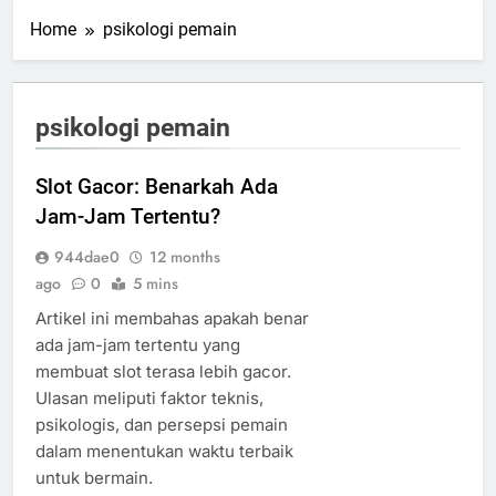
Home
psikologi pemain
psikologi pemain
Slot Gacor: Benarkah Ada
Jam-Jam Tertentu?
944dae0
12 months
ago
0
5 mins
Artikel ini membahas apakah benar
ada jam-jam tertentu yang
membuat slot terasa lebih gacor.
Ulasan meliputi faktor teknis,
psikologis, dan persepsi pemain
dalam menentukan waktu terbaik
untuk bermain.