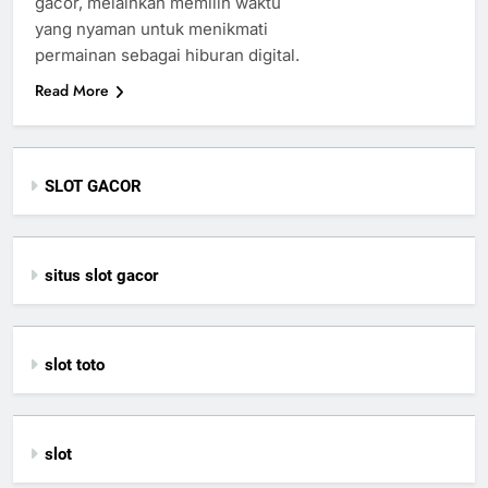
gacor, melainkan memilih waktu
yang nyaman untuk menikmati
permainan sebagai hiburan digital.
Read More
SLOT GACOR
situs slot gacor
slot toto
slot