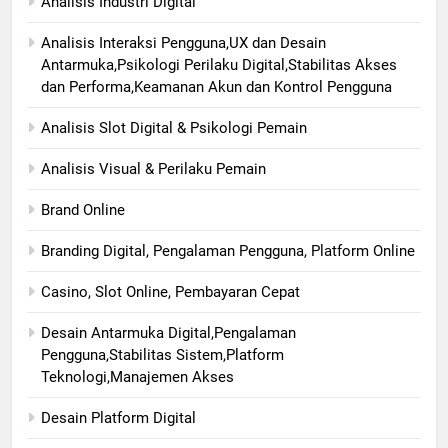
Analisis Industri Digital
Analisis Interaksi Pengguna,UX dan Desain
Antarmuka,Psikologi Perilaku Digital,Stabilitas Akses
dan Performa,Keamanan Akun dan Kontrol Pengguna
Analisis Slot Digital & Psikologi Pemain
Analisis Visual & Perilaku Pemain
Brand Online
Branding Digital, Pengalaman Pengguna, Platform Online
Casino, Slot Online, Pembayaran Cepat
Desain Antarmuka Digital,Pengalaman
Pengguna,Stabilitas Sistem,Platform
Teknologi,Manajemen Akses
Desain Platform Digital