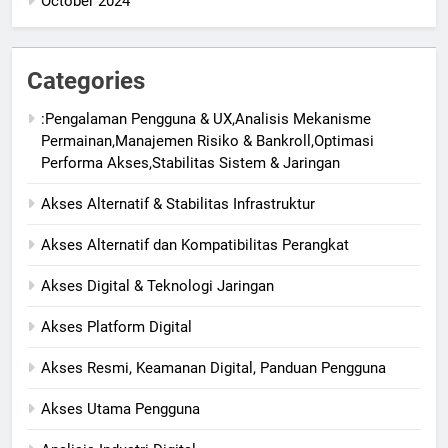
October 2024
Categories
:Pengalaman Pengguna & UX,Analisis Mekanisme
Permainan,Manajemen Risiko & Bankroll,Optimasi
Performa Akses,Stabilitas Sistem & Jaringan
Akses Alternatif & Stabilitas Infrastruktur
Akses Alternatif dan Kompatibilitas Perangkat
Akses Digital & Teknologi Jaringan
Akses Platform Digital
Akses Resmi, Keamanan Digital, Panduan Pengguna
Akses Utama Pengguna