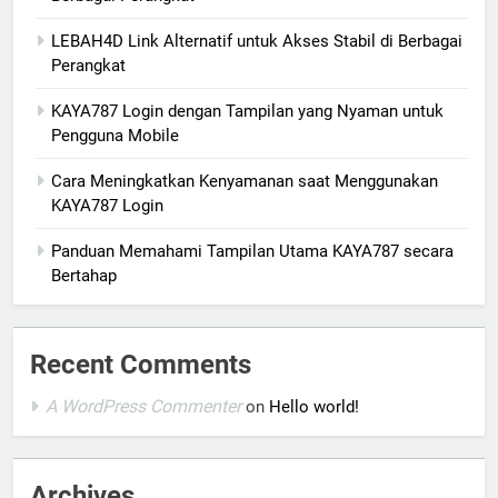
LEBAH4D Link Alternatif untuk Akses Stabil di Berbagai
Perangkat
KAYA787 Login dengan Tampilan yang Nyaman untuk
Pengguna Mobile
Cara Meningkatkan Kenyamanan saat Menggunakan
KAYA787 Login
Panduan Memahami Tampilan Utama KAYA787 secara
Bertahap
Recent Comments
A WordPress Commenter
on
Hello world!
Archives