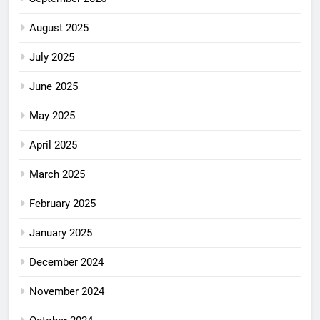
August 2025
July 2025
June 2025
May 2025
April 2025
March 2025
February 2025
January 2025
December 2024
November 2024