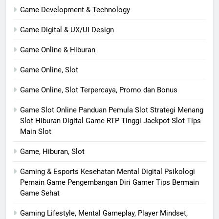
Game Development & Technology
Game Digital & UX/UI Design
Game Online & Hiburan
Game Online, Slot
Game Online, Slot Terpercaya, Promo dan Bonus
Game Slot Online Panduan Pemula Slot Strategi Menang
Slot Hiburan Digital Game RTP Tinggi Jackpot Slot Tips
Main Slot
Game, Hiburan, Slot
Gaming & Esports Kesehatan Mental Digital Psikologi
Pemain Game Pengembangan Diri Gamer Tips Bermain
Game Sehat
Gaming Lifestyle, Mental Gameplay, Player Mindset,