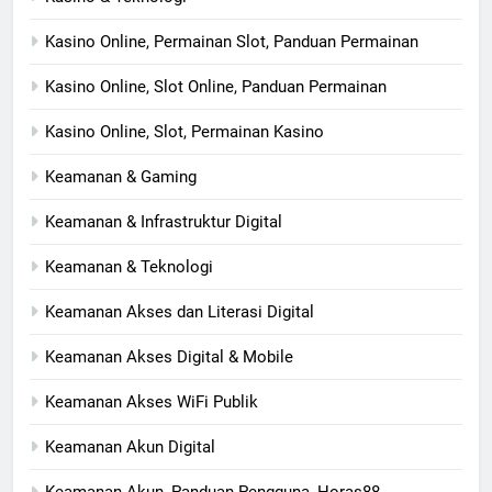
Kasino Online, Permainan Slot, Panduan Permainan
Kasino Online, Slot Online, Panduan Permainan
Kasino Online, Slot, Permainan Kasino
Keamanan & Gaming
Keamanan & Infrastruktur Digital
Keamanan & Teknologi
Keamanan Akses dan Literasi Digital
Keamanan Akses Digital & Mobile
Keamanan Akses WiFi Publik
Keamanan Akun Digital