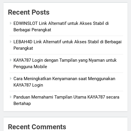
Recent Posts
EDWINSLOT Link Alternatif untuk Akses Stabil di
Berbagai Perangkat
LEBAH4D Link Alternatif untuk Akses Stabil di Berbagai
Perangkat
KAYA787 Login dengan Tampilan yang Nyaman untuk
Pengguna Mobile
Cara Meningkatkan Kenyamanan saat Menggunakan
KAYA787 Login
Panduan Memahami Tampilan Utama KAYA787 secara
Bertahap
Recent Comments