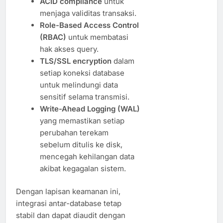
ACID compliance
untuk
menjaga validitas transaksi.
Role-Based Access Control
(RBAC)
untuk membatasi
hak akses query.
TLS/SSL encryption
dalam
setiap koneksi database
untuk melindungi data
sensitif selama transmisi.
Write-Ahead Logging (WAL)
yang memastikan setiap
perubahan terekam
sebelum ditulis ke disk,
mencegah kehilangan data
akibat kegagalan sistem.
Dengan lapisan keamanan ini,
integrasi antar-database tetap
stabil dan dapat diaudit dengan