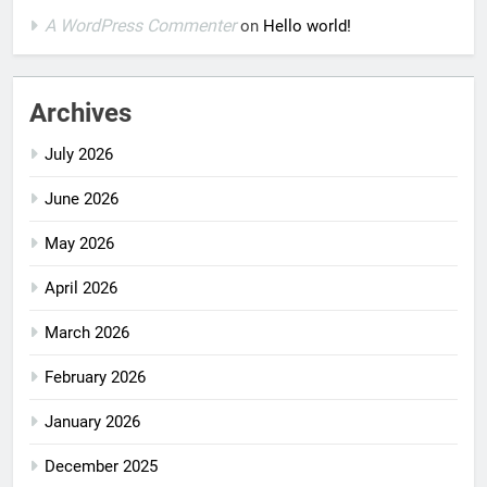
A WordPress Commenter
on
Hello world!
Archives
July 2026
June 2026
May 2026
April 2026
March 2026
February 2026
January 2026
December 2025