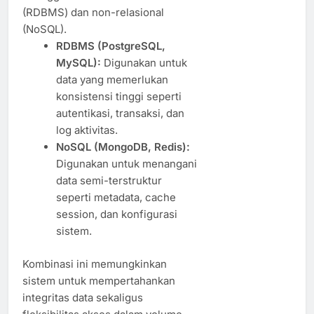
(RDBMS) dan non-relasional
(NoSQL).
RDBMS (PostgreSQL,
MySQL):
Digunakan untuk
data yang memerlukan
konsistensi tinggi seperti
autentikasi, transaksi, dan
log aktivitas.
NoSQL (MongoDB, Redis):
Digunakan untuk menangani
data semi-terstruktur
seperti metadata, cache
session, dan konfigurasi
sistem.
Kombinasi ini memungkinkan
sistem untuk mempertahankan
integritas data sekaligus