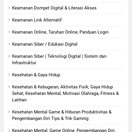
Keamanan Dompet Digital & Literasi Akses
Keamanan Link Alternatif
Keamanan Online, Taruhan Online, Panduan Login
Keamanan Siber / Edukasi Digital
Keamanan Siber | Teknologi Digital | Sistem dan
Infrastruktur
Kesehatan & Gaya Hidup
Kesehatan & Kebugaran, Aktivitas Fisik, Gaya Hidup
Sehat, Kesehatan Mental, Motivasi Olahraga, Fitness &
Latihan
Kesehatan Mental Game & Hiburan Produktivitas &
Pengembangan Diri Tips & Trik Gaming
Kesehatan Mental, Game Online, Pengembangan Diri,