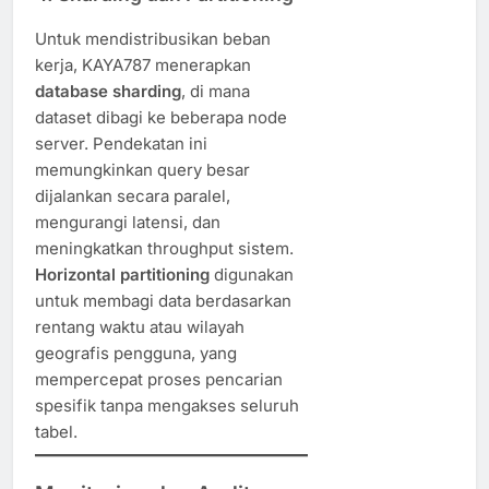
Untuk mendistribusikan beban
kerja, KAYA787 menerapkan
database sharding
, di mana
dataset dibagi ke beberapa node
server. Pendekatan ini
memungkinkan query besar
dijalankan secara paralel,
mengurangi latensi, dan
meningkatkan throughput sistem.
Horizontal partitioning
digunakan
untuk membagi data berdasarkan
rentang waktu atau wilayah
geografis pengguna, yang
mempercepat proses pencarian
spesifik tanpa mengakses seluruh
tabel.