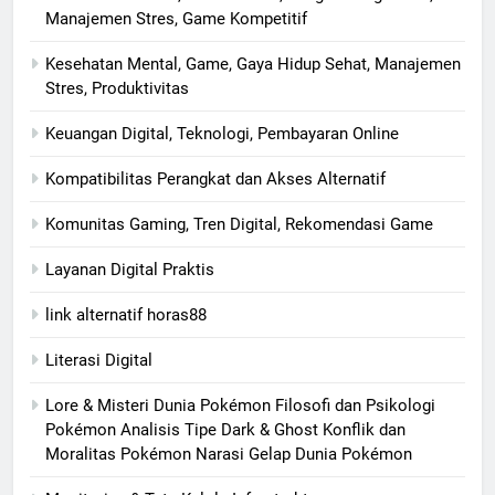
Manajemen Stres, Game Kompetitif
Kesehatan Mental, Game, Gaya Hidup Sehat, Manajemen
Stres, Produktivitas
Keuangan Digital, Teknologi, Pembayaran Online
Kompatibilitas Perangkat dan Akses Alternatif
Komunitas Gaming, Tren Digital, Rekomendasi Game
Layanan Digital Praktis
link alternatif horas88
Literasi Digital
Lore & Misteri Dunia Pokémon Filosofi dan Psikologi
Pokémon Analisis Tipe Dark & Ghost Konflik dan
Moralitas Pokémon Narasi Gelap Dunia Pokémon