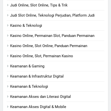
Judi Online, Slot Online, Tips & Trik
Judi Slot Online, Teknologi Perjudian, Platform Judi
Kasino & Teknologi
Kasino Online, Permainan Slot, Panduan Permainan
Kasino Online, Slot Online, Panduan Permainan
Kasino Online, Slot, Permainan Kasino
Keamanan & Gaming
Keamanan & Infrastruktur Digital
Keamanan & Teknologi
Keamanan Akses dan Literasi Digital
Keamanan Akses Digital & Mobile