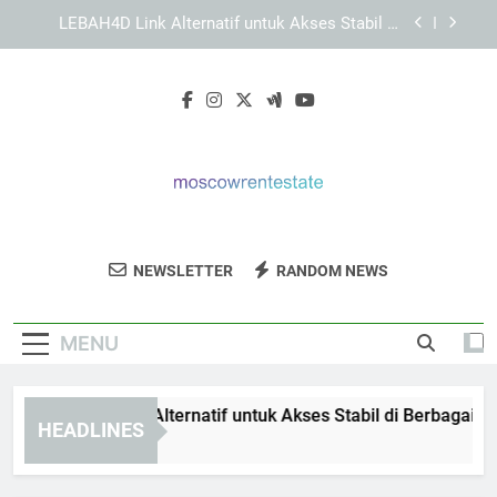
Skip
KAYA787 Login dengan Tampilan yang Nyaman
to
untuk Pengguna Mobile
content
Cara Meningkatkan Kenyamanan saat
Menggunakan KAYA787 Login
EDWINSLOT Link Alternatif untuk Akses Stabil di
Berbagai Perangkat
LEBAH4D Link Alternatif untuk Akses Stabil di
Berbagai Perangkat
KAYA787 Login dengan Tampilan yang Nyaman
untuk Pengguna Mobile
Moscow Rent
Sewa Properti Berkualitas Di Moskow
Cara Meningkatkan Kenyamanan saat
NEWSLETTER
RANDOM NEWS
Estate
Menggunakan KAYA787 Login
Dengan Layanan Dari Moscow Rent Estate.
MENU
WINSLOT Link Alternatif untuk Akses Stabil di Berbagai Peran
HEADLINES
Weeks Ago