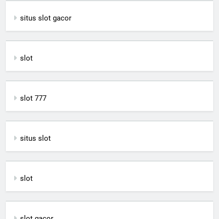
situs slot gacor
slot
slot 777
situs slot
slot
slot gacor