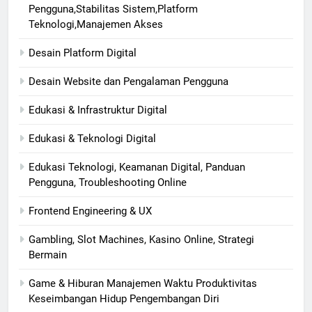
Pengguna,Stabilitas Sistem,Platform
Teknologi,Manajemen Akses
Desain Platform Digital
Desain Website dan Pengalaman Pengguna
Edukasi & Infrastruktur Digital
Edukasi & Teknologi Digital
Edukasi Teknologi, Keamanan Digital, Panduan
Pengguna, Troubleshooting Online
Frontend Engineering & UX
Gambling, Slot Machines, Kasino Online, Strategi
Bermain
Game & Hiburan Manajemen Waktu Produktivitas
Keseimbangan Hidup Pengembangan Diri