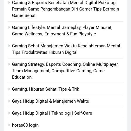
Gaming & Esports Kesehatan Mental Digital Psikologi
Pemain Game Pengembangan Diri Gamer Tips Bermain
Game Sehat
Gaming Lifestyle, Mental Gameplay, Player Mindset,
Game Wellness, Enjoyment & Fun Playstyle
Gaming Sehat Manajemen Waktu Kesejahteraan Mental
Tips Produktivitas Hiburan Digital
Gaming Strategy, Esports Coaching, Online Multiplayer,
Team Management, Competitive Gaming, Game
Education
Gaming, Hiburan Sehat, Tips & Trik
Gaya Hidup Digital & Manajemen Waktu
Gaya Hidup Digital | Teknologi | Self-Care
horas88 login