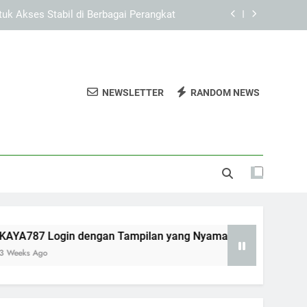
tuk Akses Stabil di Berbagai Perangkat
n yang Nyaman untuk Pengguna Mobile
nan saat Menggunakan KAYA787 Login
NEWSLETTER
RANDOM NEWS
uk Akses Stabil di Berbagai Perangkat
tuk Akses Stabil di Berbagai Perangkat
Estate.
n yang Nyaman untuk Pengguna Mobile
nan saat Menggunakan KAYA787 Login
gin dengan Tampilan yang Nyaman untuk Pengguna Mobile