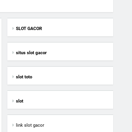
SLOT GACOR
situs slot gacor
slot toto
slot
link slot gacor