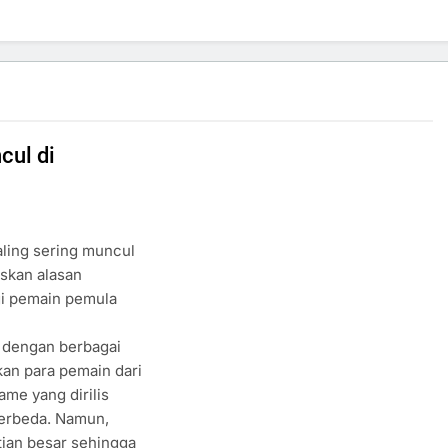
cul di
aling sering muncul
skan alasan
agi pemain pemula
f dengan berbagai
kan para pemain dari
ame yang dirilis
berbeda. Namun,
ian besar sehingga