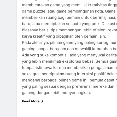
membicarakan game yang memiliki kreativitas tinggi
game puzzle, atau game pembangunan kota. Game s
memberikan ruang bagi pemain untuk berimajinasi,
baru, atau menciptakan sesuatu yang unik. Diskusi
biasanya berisi tips membangun lebih efisien, rek
karya kreatif yang dibagikan oleh pemain lain.
Pada akhirnya, pilihan game yang paling sering mu
gaming sangat beragam dan mewakili kebutuhan be
Ada yang suka kompetisi, ada yang menyukai cerit
yang lebih menikmati eksplorasi bebas. Semua ga
tempat istimewa karena memberikan pengalaman b
sekaligus menciptakan ruang interaksi positif dal
mengenal berbagai pilihan game ini, pemula dapa
yang paling sesuai dengan preferensi mereka dan 
gaming dengan lebih menyenangkan.
Read More