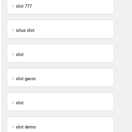
slot 777
situs slot
slot
slot gacor
slot
slot demo