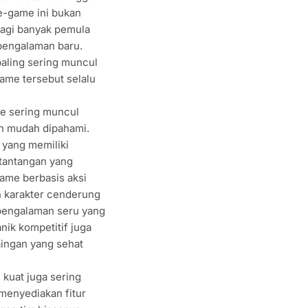
-game ini bukan
bagi banyak pemula
pengalaman baru.
paling sering muncul
ame tersebut selalu
e sering muncul
n mudah dipahami.
yang memiliki
 tantangan yang
me berbasis aksi
n karakter cenderung
pengalaman seru yang
ik kompetitif juga
aingan yang sehat
 kuat juga sering
enyediakan fitur