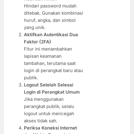
Hindari password mudah
ditebak. Gunakan kombinasi
huruf, angka, dan simbol
yang unik.
Aktifkan Autentikasi Dua
Faktor (2FA)
Fitur ini menambahkan
lapisan keamanan
tambahan, terutama saat
login di perangkat baru atau
publik.
Logout Setelah Selesai
Login di Perangkat Umum
Jika menggunakan
perangkat publik, selalu
logout untuk mencegah
akses tidak sah.
Periksa Koneksi Internet