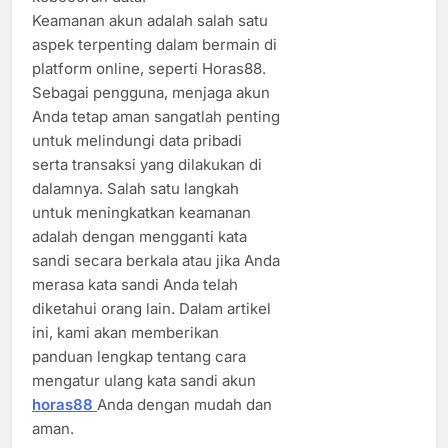
Keamanan akun adalah salah satu
aspek terpenting dalam bermain di
platform online, seperti Horas88.
Sebagai pengguna, menjaga akun
Anda tetap aman sangatlah penting
untuk melindungi data pribadi
serta transaksi yang dilakukan di
dalamnya. Salah satu langkah
untuk meningkatkan keamanan
adalah dengan mengganti kata
sandi secara berkala atau jika Anda
merasa kata sandi Anda telah
diketahui orang lain. Dalam artikel
ini, kami akan memberikan
panduan lengkap tentang cara
mengatur ulang kata sandi akun
horas88
Anda dengan mudah dan
aman.