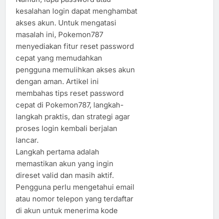
kesalahan login dapat menghambat
akses akun. Untuk mengatasi
masalah ini, Pokemon787
menyediakan fitur reset password
cepat yang memudahkan
pengguna memulihkan akses akun
dengan aman. Artikel ini
membahas tips reset password
cepat di Pokemon787, langkah-
langkah praktis, dan strategi agar
proses login kembali berjalan
lancar.
Langkah pertama adalah
memastikan akun yang ingin
direset valid dan masih aktif.
Pengguna perlu mengetahui email
atau nomor telepon yang terdaftar
di akun untuk menerima kode