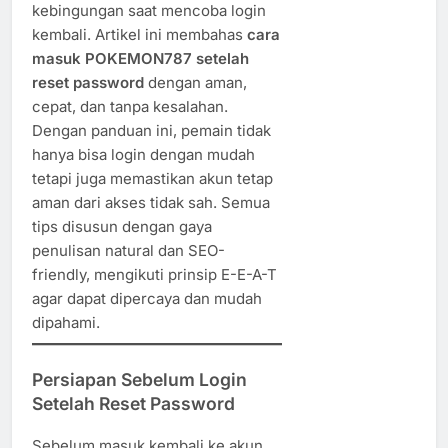
kebingungan saat mencoba login
kembali. Artikel ini membahas
cara
masuk POKEMON787 setelah
reset password
dengan aman,
cepat, dan tanpa kesalahan.
Dengan panduan ini, pemain tidak
hanya bisa login dengan mudah
tetapi juga memastikan akun tetap
aman dari akses tidak sah. Semua
tips disusun dengan gaya
penulisan natural dan SEO-
friendly, mengikuti prinsip E-E-A-T
agar dapat dipercaya dan mudah
dipahami.
Persiapan Sebelum Login
Setelah Reset Password
Sebelum masuk kembali ke akun