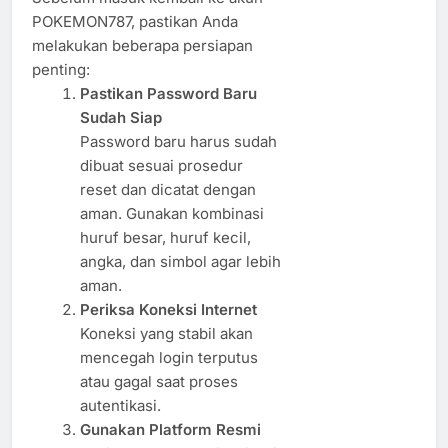
POKEMON787, pastikan Anda
melakukan beberapa persiapan
penting:
Pastikan Password Baru
Sudah Siap
Password baru harus sudah
dibuat sesuai prosedur
reset dan dicatat dengan
aman. Gunakan kombinasi
huruf besar, huruf kecil,
angka, dan simbol agar lebih
aman.
Periksa Koneksi Internet
Koneksi yang stabil akan
mencegah login terputus
atau gagal saat proses
autentikasi.
Gunakan Platform Resmi