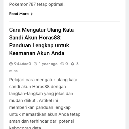
Pokemon787 tetap optimal.
Read More
Cara Mengatur Ulang Kata
Sandi Akun Horas88:
Panduan Lengkap untuk
Keamanan Akun Anda
944dae0
1 year ago
0
8
mins
Pelajari cara mengatur ulang kata
sandi akun Horas88 dengan
langkah-langkah yang jelas dan
mudah diikuti. Artikel ini
memberikan panduan lengkap
untuk memastikan akun Anda tetap
aman dan terhindar dari potensi
kebocoran data.