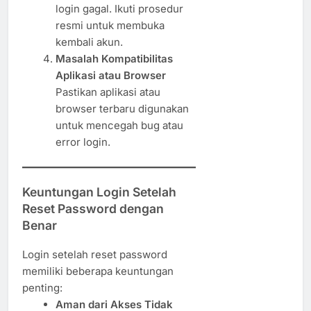
login gagal. Ikuti prosedur
resmi untuk membuka
kembali akun.
Masalah Kompatibilitas
Aplikasi atau Browser
Pastikan aplikasi atau
browser terbaru digunakan
untuk mencegah bug atau
error login.
Keuntungan Login Setelah
Reset Password dengan
Benar
Login setelah reset password
memiliki beberapa keuntungan
penting:
Aman dari Akses Tidak