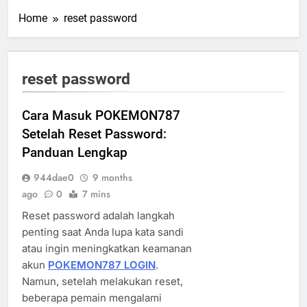
Home
reset password
reset password
Cara Masuk POKEMON787
Setelah Reset Password:
Panduan Lengkap
944dae0
9 months
ago
0
7 mins
Reset password adalah langkah
penting saat Anda lupa kata sandi
atau ingin meningkatkan keamanan
akun
POKEMON787 LOGIN
.
Namun, setelah melakukan reset,
beberapa pemain mengalami