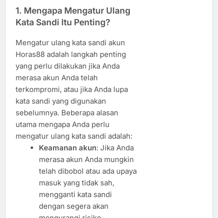
1. Mengapa Mengatur Ulang
Kata Sandi Itu Penting?
Mengatur ulang kata sandi akun
Horas88 adalah langkah penting
yang perlu dilakukan jika Anda
merasa akun Anda telah
terkompromi, atau jika Anda lupa
kata sandi yang digunakan
sebelumnya. Beberapa alasan
utama mengapa Anda perlu
mengatur ulang kata sandi adalah:
Keamanan akun
: Jika Anda
merasa akun Anda mungkin
telah dibobol atau ada upaya
masuk yang tidak sah,
mengganti kata sandi
dengan segera akan
mengurangi risiko