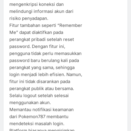
mengenkripsi koneksi dan
melindungi informasi akun dari
risiko penyadapan.
Fitur tambahan seperti “Remember
Me” dapat diaktifkan pada
perangkat pribadi setelah reset
password. Dengan fitur ini,
pengguna tidak perlu memasukkan
password baru berulang kali pada
perangkat yang sama, sehingga
login menjadi lebih efisien. Namun,
fitur ini tidak disarankan pada
perangkat publik atau bersama.
Selalu logout setelah selesai
menggunakan akun.
Memantau notifikasi keamanan
dari Pokemon787 membantu
mendeteksi masalah login.
Platform biasanya mengirimkan