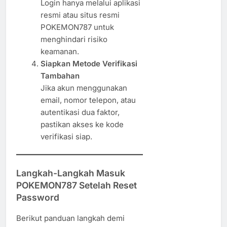
Login hanya melalui aplikasi
resmi atau situs resmi
POKEMON787 untuk
menghindari risiko
keamanan.
Siapkan Metode Verifikasi
Tambahan
Jika akun menggunakan
email, nomor telepon, atau
autentikasi dua faktor,
pastikan akses ke kode
verifikasi siap.
Langkah-Langkah Masuk
POKEMON787 Setelah Reset
Password
Berikut panduan langkah demi