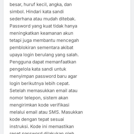
besar, huruf kecil, angka, dan
simbol. Hindari kata sandi
sederhana atau mudah ditebak.
Password yang kuat tidak hanya
meningkatkan keamanan akun
tetapi juga membantu mencegah
pemblokiran sementara akibat
upaya login berulang yang salah.
Pengguna dapat memanfaatkan
pengelola kata sandi untuk
menyimpan password baru agar
login berikutnya lebih cepat.
Setelah memasukkan email atau
nomor telepon, sistem akan
mengirimkan kode verifikasi
melalui email atau SMS. Masukkan
kode dengan tepat sesuai
instruksi. Kode ini memastikan
reset password dilakukan oleh