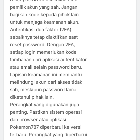
pemilik akun yang sah. Jangan
bagikan kode kepada pihak lain
untuk menjaga keamanan akun.
Autentikasi dua faktor (2FA)
sebaiknya tetap diaktifkan saat
reset password. Dengan 2FA,
setiap login memerlukan kode
tambahan dari aplikasi autentikator
atau email selain password baru.
Lapisan keamanan ini membantu
melindungi akun dari akses tidak
sah, meskipun password lama
diketahui pihak lain.
Perangkat yang digunakan juga
penting. Pastikan sistem operasi
dan browser atau aplikasi
Pokemon787 diperbarui ke versi
terbaru. Perangkat yang diperbarui