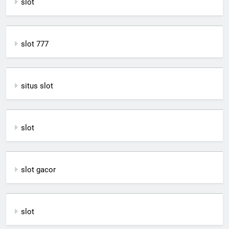
slot
slot 777
situs slot
slot
slot gacor
slot