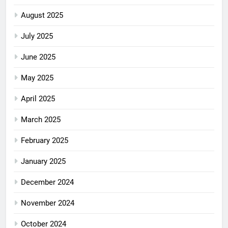
August 2025
July 2025
June 2025
May 2025
April 2025
March 2025
February 2025
January 2025
December 2024
November 2024
October 2024