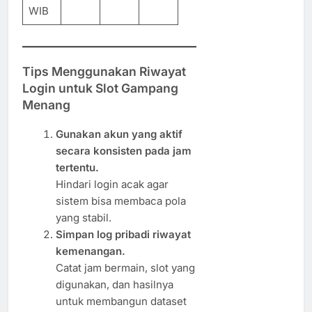
WIB
Tips Menggunakan Riwayat
Login untuk Slot Gampang
Menang
Gunakan akun yang aktif
secara konsisten pada jam
tertentu.
Hindari login acak agar
sistem bisa membaca pola
yang stabil.
Simpan log pribadi riwayat
kemenangan.
Catat jam bermain, slot yang
digunakan, dan hasilnya
untuk membangun dataset