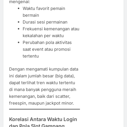
mengenai:
Waktu favorit pemain
bermain
Durasi sesi permainan
Frekuensi kemenangan atau
kekalahan per waktu
Perubahan pola aktivitas
saat event atau promosi
tertentu
Dengan mengamati kumpulan data
ini dalam jumlah besar (big data),
dapat terlihat tren waktu tertentu
di mana banyak pengguna meraih
kemenangan, baik dari scatter,
freespin, maupun jackpot minor.
Korelasi Antara Waktu Login
dan Pola Slot Gampang