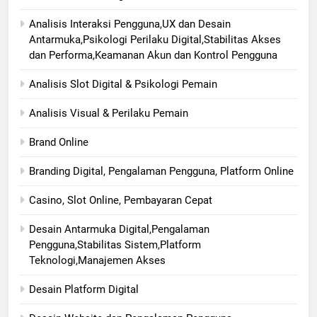
Analisis Interaksi Pengguna,UX dan Desain
Antarmuka,Psikologi Perilaku Digital,Stabilitas Akses
dan Performa,Keamanan Akun dan Kontrol Pengguna
Analisis Slot Digital & Psikologi Pemain
Analisis Visual & Perilaku Pemain
Brand Online
Branding Digital, Pengalaman Pengguna, Platform Online
Casino, Slot Online, Pembayaran Cepat
Desain Antarmuka Digital,Pengalaman
Pengguna,Stabilitas Sistem,Platform
Teknologi,Manajemen Akses
Desain Platform Digital