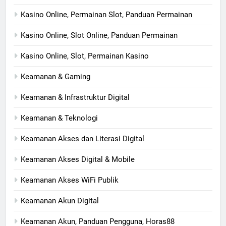
Kasino Online, Permainan Slot, Panduan Permainan
Kasino Online, Slot Online, Panduan Permainan
Kasino Online, Slot, Permainan Kasino
Keamanan & Gaming
Keamanan & Infrastruktur Digital
Keamanan & Teknologi
Keamanan Akses dan Literasi Digital
Keamanan Akses Digital & Mobile
Keamanan Akses WiFi Publik
Keamanan Akun Digital
Keamanan Akun, Panduan Pengguna, Horas88