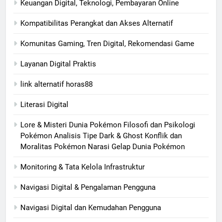
Keuangan Digital, Teknologi, Pembayaran Online
Kompatibilitas Perangkat dan Akses Alternatif
Komunitas Gaming, Tren Digital, Rekomendasi Game
Layanan Digital Praktis
link alternatif horas88
Literasi Digital
Lore & Misteri Dunia Pokémon Filosofi dan Psikologi
Pokémon Analisis Tipe Dark & Ghost Konflik dan
Moralitas Pokémon Narasi Gelap Dunia Pokémon
Monitoring & Tata Kelola Infrastruktur
Navigasi Digital & Pengalaman Pengguna
Navigasi Digital dan Kemudahan Pengguna