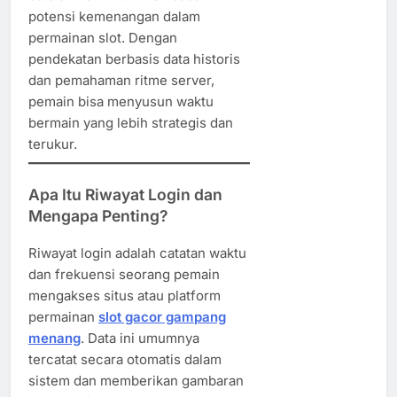
potensi kemenangan dalam
permainan slot. Dengan
pendekatan berbasis data historis
dan pemahaman ritme server,
pemain bisa menyusun waktu
bermain yang lebih strategis dan
terukur.
Apa Itu Riwayat Login dan
Mengapa Penting?
Riwayat login adalah catatan waktu
dan frekuensi seorang pemain
mengakses situs atau platform
permainan
slot gacor gampang
menang
. Data ini umumnya
tercatat secara otomatis dalam
sistem dan memberikan gambaran