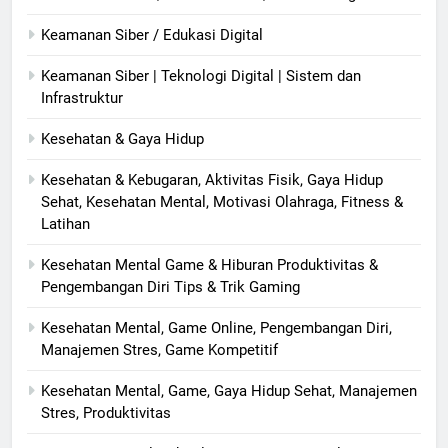
Keamanan Siber / Edukasi Digital
Keamanan Siber | Teknologi Digital | Sistem dan
Infrastruktur
Kesehatan & Gaya Hidup
Kesehatan & Kebugaran, Aktivitas Fisik, Gaya Hidup
Sehat, Kesehatan Mental, Motivasi Olahraga, Fitness &
Latihan
Kesehatan Mental Game & Hiburan Produktivitas &
Pengembangan Diri Tips & Trik Gaming
Kesehatan Mental, Game Online, Pengembangan Diri,
Manajemen Stres, Game Kompetitif
Kesehatan Mental, Game, Gaya Hidup Sehat, Manajemen
Stres, Produktivitas