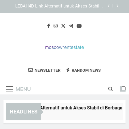
Skip
KAYA787 Login dengan Tampilan yang Nyaman
to
untuk Pengguna Mobile
content
Cara Meningkatkan Kenyamanan saat
Menggunakan KAYA787 Login
EDWINSLOT Link Alternatif untuk Akses Stabil di
Berbagai Perangkat
LEBAH4D Link Alternatif untuk Akses Stabil di
Berbagai Perangkat
KAYA787 Login dengan Tampilan yang Nyaman
untuk Pengguna Mobile
Moscow Rent
Sewa Properti Berkualitas Di Moskow
Cara Meningkatkan Kenyamanan saat
NEWSLETTER
RANDOM NEWS
Estate
Menggunakan KAYA787 Login
Dengan Layanan Dari Moscow Rent Estate.
MENU
WINSLOT Link Alternatif untuk Akses Stabil di Berbagai Pera
HEADLINES
Weeks Ago