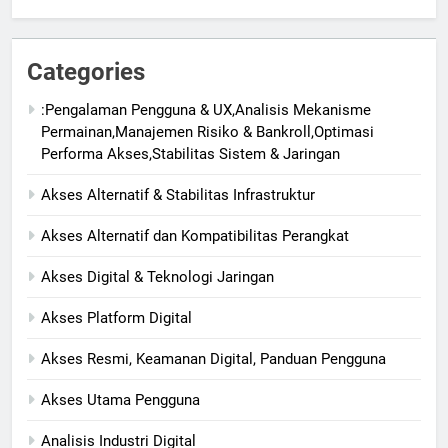
Categories
:Pengalaman Pengguna & UX,Analisis Mekanisme
Permainan,Manajemen Risiko & Bankroll,Optimasi
Performa Akses,Stabilitas Sistem & Jaringan
Akses Alternatif & Stabilitas Infrastruktur
Akses Alternatif dan Kompatibilitas Perangkat
Akses Digital & Teknologi Jaringan
Akses Platform Digital
Akses Resmi, Keamanan Digital, Panduan Pengguna
Akses Utama Pengguna
Analisis Industri Digital