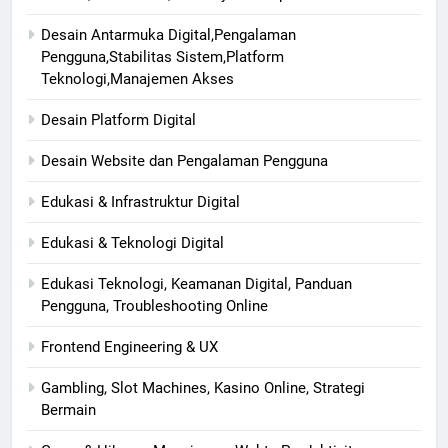
Desain Antarmuka Digital,Pengalaman
Pengguna,Stabilitas Sistem,Platform
Teknologi,Manajemen Akses
Desain Platform Digital
Desain Website dan Pengalaman Pengguna
Edukasi & Infrastruktur Digital
Edukasi & Teknologi Digital
Edukasi Teknologi, Keamanan Digital, Panduan
Pengguna, Troubleshooting Online
Frontend Engineering & UX
Gambling, Slot Machines, Kasino Online, Strategi
Bermain