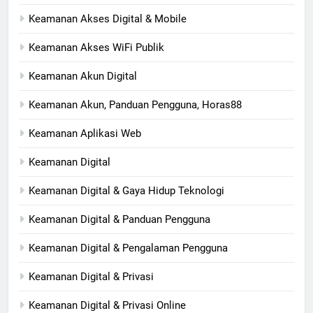
Keamanan Akses Digital & Mobile
Keamanan Akses WiFi Publik
Keamanan Akun Digital
Keamanan Akun, Panduan Pengguna, Horas88
Keamanan Aplikasi Web
Keamanan Digital
Keamanan Digital & Gaya Hidup Teknologi
Keamanan Digital & Panduan Pengguna
Keamanan Digital & Pengalaman Pengguna
Keamanan Digital & Privasi
Keamanan Digital & Privasi Online