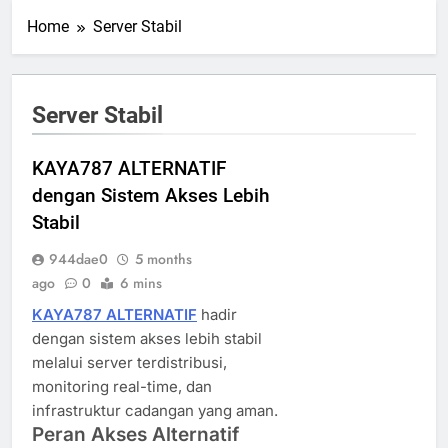
Home
Server Stabil
Server Stabil
KAYA787 ALTERNATIF
dengan Sistem Akses Lebih
Stabil
944dae0
5 months
ago
0
6 mins
KAYA787 ALTERNATIF
hadir
dengan sistem akses lebih stabil
melalui server terdistribusi,
monitoring real-time, dan
infrastruktur cadangan yang aman.
Peran Akses Alternatif