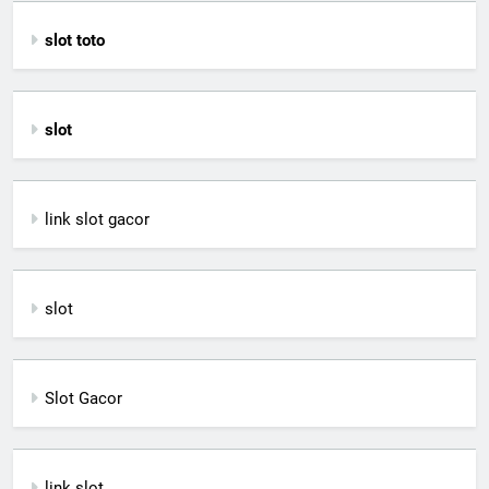
slot toto
slot
link slot gacor
slot
Slot Gacor
link slot