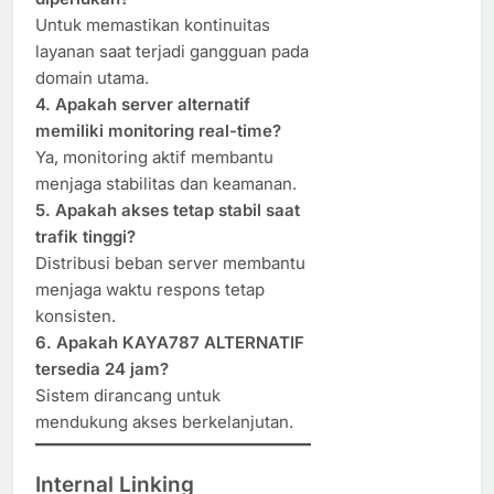
Untuk memastikan kontinuitas
layanan saat terjadi gangguan pada
domain utama.
4. Apakah server alternatif
memiliki monitoring real-time?
Ya, monitoring aktif membantu
menjaga stabilitas dan keamanan.
5. Apakah akses tetap stabil saat
trafik tinggi?
Distribusi beban server membantu
menjaga waktu respons tetap
konsisten.
6. Apakah KAYA787 ALTERNATIF
tersedia 24 jam?
Sistem dirancang untuk
mendukung akses berkelanjutan.
Internal Linking