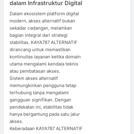
dalam Infrastruktur Digital
Dalam ekosistem platform digital
modern, akses alternatif bukan
sekadar cadangan, melainkan
bagian integral dari strategi
stabilitas. KAYA787 ALTERNATIF
dirancang untuk memastikan
kontinuitas layanan ketika domain
utama mengalami kendala teknis
atau pembatasan akses.
Sistem akses alternatif
memungkinkan pengguna tetap
terhubung tanpa mengalami
gangguan signifikan. Dengan
pendekatan ini, stabilitas tidak
hanya bergantung pada satu jalur
akses.
Keberadaan KAYA787 ALTERNATIF