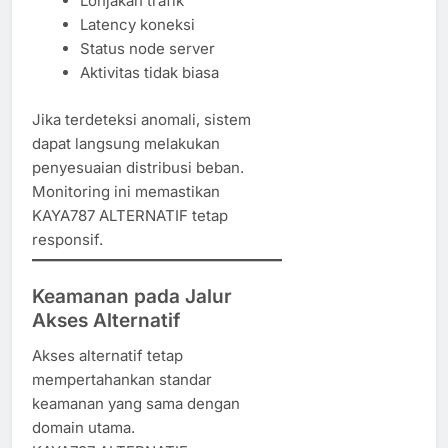
Lonjakan trafik
Latency koneksi
Status node server
Aktivitas tidak biasa
Jika terdeteksi anomali, sistem
dapat langsung melakukan
penyesuaian distribusi beban.
Monitoring ini memastikan
KAYA787 ALTERNATIF tetap
responsif.
Keamanan pada Jalur
Akses Alternatif
Akses alternatif tetap
mempertahankan standar
keamanan yang sama dengan
domain utama.