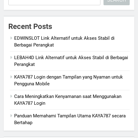
Recent Posts
EDWINSLOT Link Alternatif untuk Akses Stabil di
Berbagai Perangkat
LEBAH4D Link Alternatif untuk Akses Stabil di Berbagai
Perangkat
KAYA787 Login dengan Tampilan yang Nyaman untuk
Pengguna Mobile
Cara Meningkatkan Kenyamanan saat Menggunakan
KAYA787 Login
Panduan Memahami Tampilan Utama KAYA787 secara
Bertahap