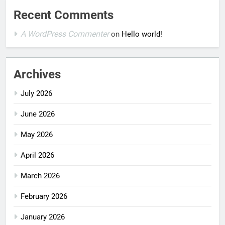
Recent Comments
A WordPress Commenter
on
Hello world!
Archives
July 2026
June 2026
May 2026
April 2026
March 2026
February 2026
January 2026