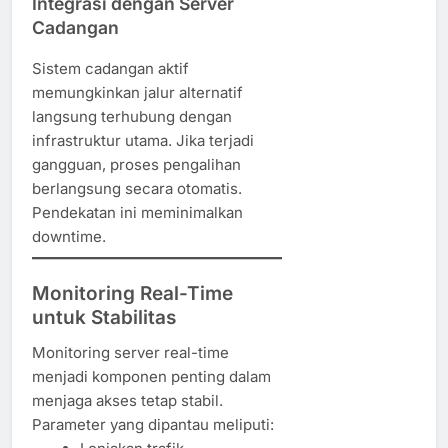
Integrasi dengan Server
Cadangan
Sistem cadangan aktif
memungkinkan jalur alternatif
langsung terhubung dengan
infrastruktur utama. Jika terjadi
gangguan, proses pengalihan
berlangsung secara otomatis.
Pendekatan ini meminimalkan
downtime.
Monitoring Real-Time
untuk Stabilitas
Monitoring server real-time
menjadi komponen penting dalam
menjaga akses tetap stabil.
Parameter yang dipantau meliputi: