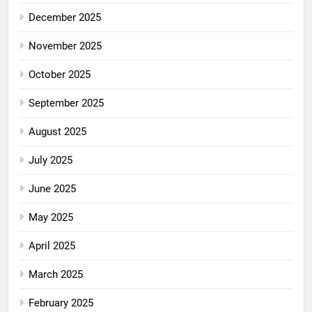
December 2025
November 2025
October 2025
September 2025
August 2025
July 2025
June 2025
May 2025
April 2025
March 2025
February 2025