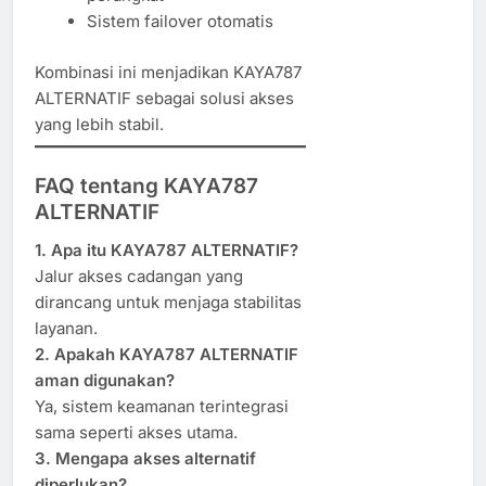
Sistem failover otomatis
Kombinasi ini menjadikan KAYA787
ALTERNATIF sebagai solusi akses
yang lebih stabil.
FAQ tentang KAYA787
ALTERNATIF
1. Apa itu KAYA787 ALTERNATIF?
Jalur akses cadangan yang
dirancang untuk menjaga stabilitas
layanan.
2. Apakah KAYA787 ALTERNATIF
aman digunakan?
Ya, sistem keamanan terintegrasi
sama seperti akses utama.
3. Mengapa akses alternatif
diperlukan?