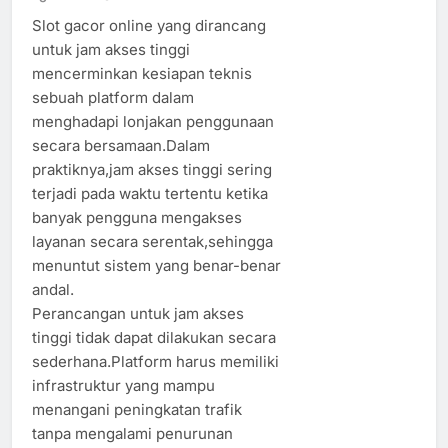
Slot gacor online yang dirancang
untuk jam akses tinggi
mencerminkan kesiapan teknis
sebuah platform dalam
menghadapi lonjakan penggunaan
secara bersamaan.Dalam
praktiknya,jam akses tinggi sering
terjadi pada waktu tertentu ketika
banyak pengguna mengakses
layanan secara serentak,sehingga
menuntut sistem yang benar-benar
andal.
Perancangan untuk jam akses
tinggi tidak dapat dilakukan secara
sederhana.Platform harus memiliki
infrastruktur yang mampu
menangani peningkatan trafik
tanpa mengalami penurunan