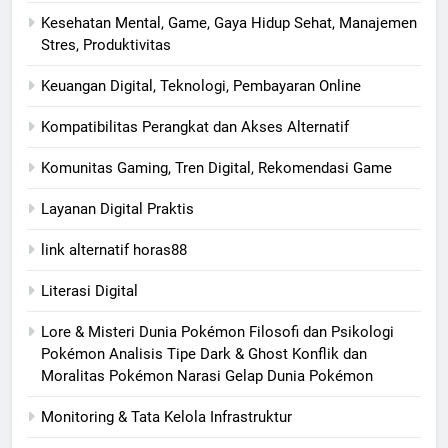
Kesehatan Mental, Game, Gaya Hidup Sehat, Manajemen
Stres, Produktivitas
Keuangan Digital, Teknologi, Pembayaran Online
Kompatibilitas Perangkat dan Akses Alternatif
Komunitas Gaming, Tren Digital, Rekomendasi Game
Layanan Digital Praktis
link alternatif horas88
Literasi Digital
Lore & Misteri Dunia Pokémon Filosofi dan Psikologi
Pokémon Analisis Tipe Dark & Ghost Konflik dan
Moralitas Pokémon Narasi Gelap Dunia Pokémon
Monitoring & Tata Kelola Infrastruktur