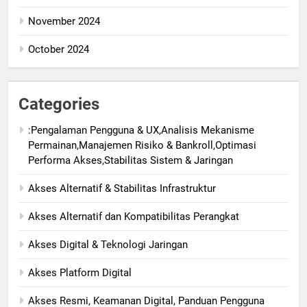
November 2024
October 2024
Categories
:Pengalaman Pengguna & UX,Analisis Mekanisme
Permainan,Manajemen Risiko & Bankroll,Optimasi
Performa Akses,Stabilitas Sistem & Jaringan
Akses Alternatif & Stabilitas Infrastruktur
Akses Alternatif dan Kompatibilitas Perangkat
Akses Digital & Teknologi Jaringan
Akses Platform Digital
Akses Resmi, Keamanan Digital, Panduan Pengguna