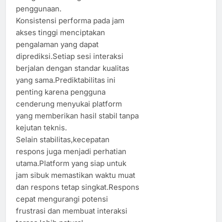
penggunaan.
Konsistensi performa pada jam
akses tinggi menciptakan
pengalaman yang dapat
diprediksi.Setiap sesi interaksi
berjalan dengan standar kualitas
yang sama.Prediktabilitas ini
penting karena pengguna
cenderung menyukai platform
yang memberikan hasil stabil tanpa
kejutan teknis.
Selain stabilitas,kecepatan
respons juga menjadi perhatian
utama.Platform yang siap untuk
jam sibuk memastikan waktu muat
dan respons tetap singkat.Respons
cepat mengurangi potensi
frustrasi dan membuat interaksi