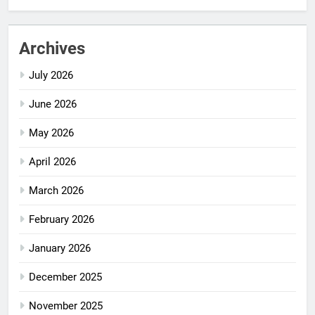
Archives
July 2026
June 2026
May 2026
April 2026
March 2026
February 2026
January 2026
December 2025
November 2025