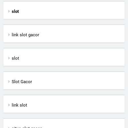
slot
link slot gacor
slot
Slot Gacor
link slot