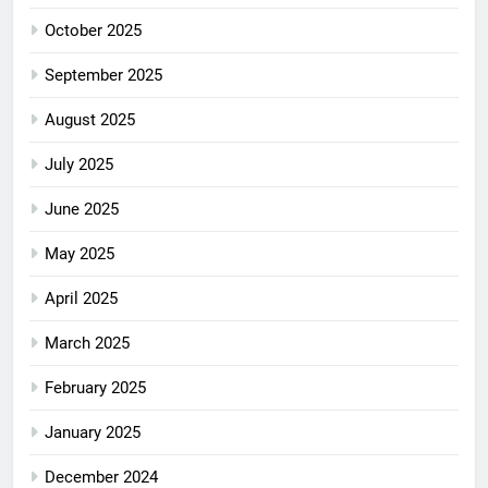
October 2025
September 2025
August 2025
July 2025
June 2025
May 2025
April 2025
March 2025
February 2025
January 2025
December 2024