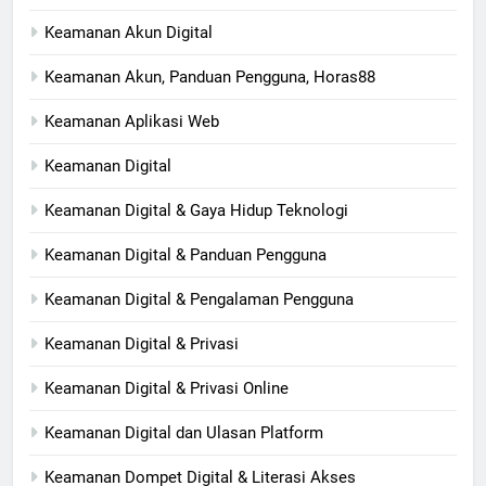
Keamanan Akun Digital
Keamanan Akun, Panduan Pengguna, Horas88
Keamanan Aplikasi Web
Keamanan Digital
Keamanan Digital & Gaya Hidup Teknologi
Keamanan Digital & Panduan Pengguna
Keamanan Digital & Pengalaman Pengguna
Keamanan Digital & Privasi
Keamanan Digital & Privasi Online
Keamanan Digital dan Ulasan Platform
Keamanan Dompet Digital & Literasi Akses