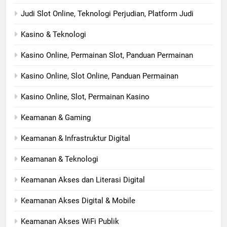
Judi Slot Online, Teknologi Perjudian, Platform Judi
Kasino & Teknologi
Kasino Online, Permainan Slot, Panduan Permainan
Kasino Online, Slot Online, Panduan Permainan
Kasino Online, Slot, Permainan Kasino
Keamanan & Gaming
Keamanan & Infrastruktur Digital
Keamanan & Teknologi
Keamanan Akses dan Literasi Digital
Keamanan Akses Digital & Mobile
Keamanan Akses WiFi Publik