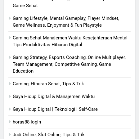
Game Sehat
Gaming Lifestyle, Mental Gameplay, Player Mindset,
Game Wellness, Enjoyment & Fun Playstyle
Gaming Sehat Manajemen Waktu Kesejahteraan Mental
Tips Produktivitas Hiburan Digital
Gaming Strategy, Esports Coaching, Online Multiplayer,
Team Management, Competitive Gaming, Game
Education
Gaming, Hiburan Sehat, Tips & Trik
Gaya Hidup Digital & Manajemen Waktu
Gaya Hidup Digital | Teknologi | Self-Care
horas88 login
Judi Online, Slot Online, Tips & Trik