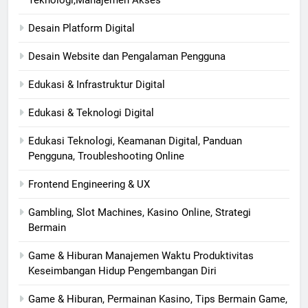
Teknologi,Manajemen Akses
Desain Platform Digital
Desain Website dan Pengalaman Pengguna
Edukasi & Infrastruktur Digital
Edukasi & Teknologi Digital
Edukasi Teknologi, Keamanan Digital, Panduan
Pengguna, Troubleshooting Online
Frontend Engineering & UX
Gambling, Slot Machines, Kasino Online, Strategi
Bermain
Game & Hiburan Manajemen Waktu Produktivitas
Keseimbangan Hidup Pengembangan Diri
Game & Hiburan, Permainan Kasino, Tips Bermain Game,