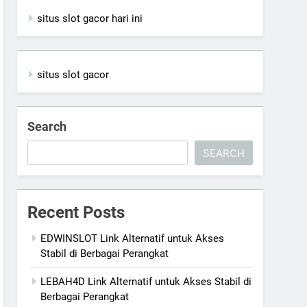
situs slot gacor hari ini
situs slot gacor
Search
SEARCH
Recent Posts
EDWINSLOT Link Alternatif untuk Akses
Stabil di Berbagai Perangkat
LEBAH4D Link Alternatif untuk Akses Stabil di
Berbagai Perangkat