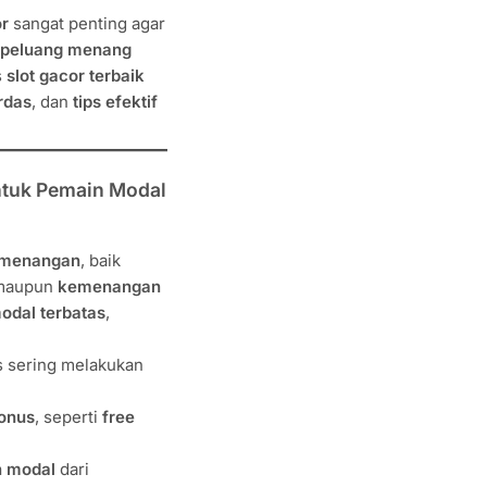
or
sangat penting agar
peluang menang
s
slot gacor terbaik
rdas
, dan
tips efektif
ntuk Pemain Modal
kemenangan
, baik
aupun
kemenangan
odal terbatas
,
s sering melakukan
bonus
, seperti
free
 modal
dari