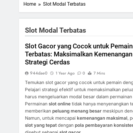
Home
Slot Modal Terbatas
Slot Modal Terbatas
Slot Gacor yang Cocok untuk Pemai
Terbatas: Maksimalkan Kemenangan
Strategi Cerdas
944dae0
1 Year Ago
0
7 Mins
Temukan slot gacor yang cocok untuk pemain deng
Pelajari strategi efektif untuk memaksimalkan pel
harus mengeluarkan modal besar dalam permaina
Permainan
slot online
tidak hanya menyenangkan te
memberikan
peluang menang besar
meskipun de
Namun, untuk mencapai
kemenangan maksimal
, 
slot yang tepat
dengan
pola pembayaran konsiste
disebut sebagai
slot gacor
.