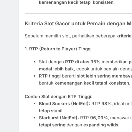
kemenangan kecil tetapi konsisten
.
Kriteria Slot Gacor untuk Pemain dengan M
Sebelum memilih slot, perhatikan beberapa
kriteri
1. RTP (Return to Player) Tinggi
Slot dengan
RTP di atas 95%
memberikan
p
modal lebih baik
, cocok untuk pemain deng
RTP tinggi
berarti
slot lebih sering membay
bentuk
kemenangan kecil tetapi konsisten
.
Contoh Slot dengan RTP Tinggi:
Blood Suckers (NetEnt):
RTP
98%
, ideal un
tetap stabil
.
Starburst (NetEnt):
RTP
96,09%
, menawar
tetapi sering
dengan
expanding wilds
.