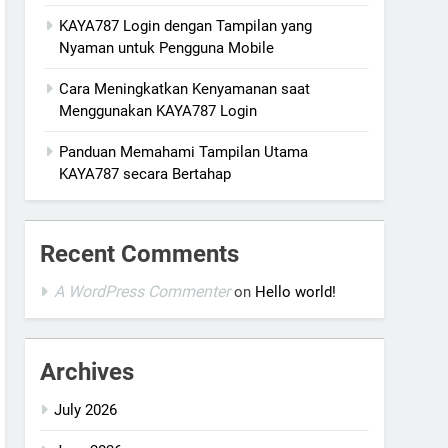
KAYA787 Login dengan Tampilan yang
Nyaman untuk Pengguna Mobile
Cara Meningkatkan Kenyamanan saat
Menggunakan KAYA787 Login
Panduan Memahami Tampilan Utama
KAYA787 secara Bertahap
Recent Comments
A WordPress Commenter
on
Hello world!
Archives
July 2026