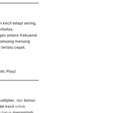
kecil tetapi sering
,
erbatas
.
an antara frekuensi
peluang menang
terlalu cepat
.
ic Play)
ultiplier
, dan
bonus
al kecil
untuk
 harus
menambah