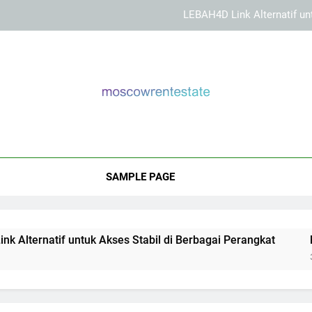
LEBAH4D Link Alternatif un
KAYA787 Login dengan Tampila
Cara Meningkatkan Kenyama
EDWINSLOT Link Alternatif unt
cow Rent Estate
LEBAH4D Link Alternatif un
erti Berkualitas Di Moskow Dengan Layanan Dari Moscow Rent 
KAYA787 Login dengan Tampila
SAMPLE PAGE
Cara Meningkatkan Kenyama
 untuk Akses Stabil di Berbagai Perangkat
KAYA787 Log
3 Weeks Ago