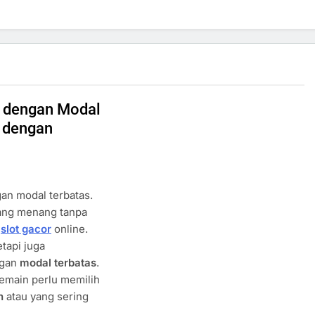
n dengan Modal
 dengan
an modal terbatas.
uang menang tanpa
n
slot gacor
online.
tapi juga
ngan
modal terbatas
.
pemain perlu memilih
n
atau yang sering