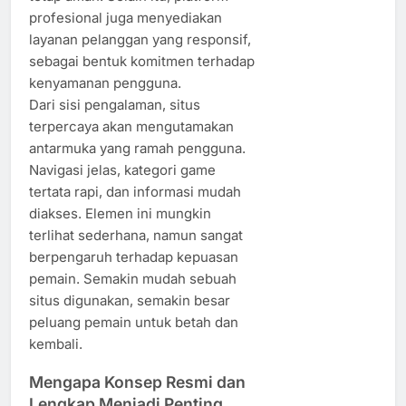
profesional juga menyediakan
layanan pelanggan yang responsif,
sebagai bentuk komitmen terhadap
kenyamanan pengguna.
Dari sisi pengalaman, situs
terpercaya akan mengutamakan
antarmuka yang ramah pengguna.
Navigasi jelas, kategori game
tertata rapi, dan informasi mudah
diakses. Elemen ini mungkin
terlihat sederhana, namun sangat
berpengaruh terhadap kepuasan
pemain. Semakin mudah sebuah
situs digunakan, semakin besar
peluang pemain untuk betah dan
kembali.
Mengapa Konsep Resmi dan
Lengkap Menjadi Penting