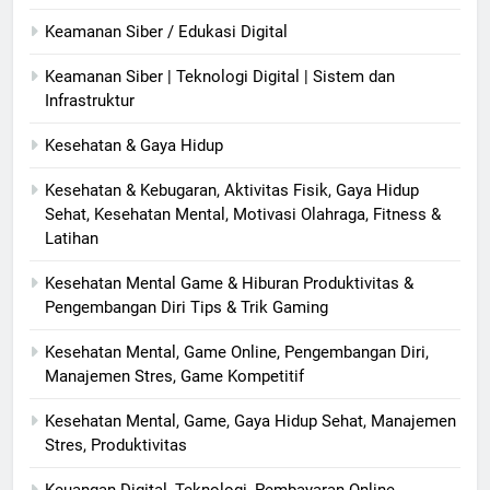
Keamanan Siber / Edukasi Digital
Keamanan Siber | Teknologi Digital | Sistem dan
Infrastruktur
Kesehatan & Gaya Hidup
Kesehatan & Kebugaran, Aktivitas Fisik, Gaya Hidup
Sehat, Kesehatan Mental, Motivasi Olahraga, Fitness &
Latihan
Kesehatan Mental Game & Hiburan Produktivitas &
Pengembangan Diri Tips & Trik Gaming
Kesehatan Mental, Game Online, Pengembangan Diri,
Manajemen Stres, Game Kompetitif
Kesehatan Mental, Game, Gaya Hidup Sehat, Manajemen
Stres, Produktivitas
Keuangan Digital, Teknologi, Pembayaran Online