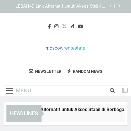
Skip
KAYA787 Login dengan Tampilan yang Nyaman
to
untuk Pengguna Mobile
content
Cara Meningkatkan Kenyamanan saat
Menggunakan KAYA787 Login
EDWINSLOT Link Alternatif untuk Akses Stabil di
Berbagai Perangkat
LEBAH4D Link Alternatif untuk Akses Stabil di
Berbagai Perangkat
KAYA787 Login dengan Tampilan yang Nyaman
untuk Pengguna Mobile
Moscow Rent
Sewa Properti Berkualitas Di Moskow
Cara Meningkatkan Kenyamanan saat
NEWSLETTER
RANDOM NEWS
Estate
Menggunakan KAYA787 Login
Dengan Layanan Dari Moscow Rent Estate.
MENU
WINSLOT Link Alternatif untuk Akses Stabil di Berbagai Peran
HEADLINES
Weeks Ago