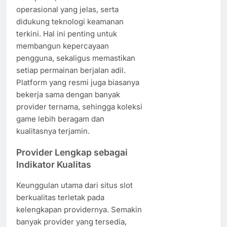
operasional yang jelas, serta
didukung teknologi keamanan
terkini. Hal ini penting untuk
membangun kepercayaan
pengguna, sekaligus memastikan
setiap permainan berjalan adil.
Platform yang resmi juga biasanya
bekerja sama dengan banyak
provider ternama, sehingga koleksi
game lebih beragam dan
kualitasnya terjamin.
Provider Lengkap sebagai
Indikator Kualitas
Keunggulan utama dari situs slot
berkualitas terletak pada
kelengkapan providernya. Semakin
banyak provider yang tersedia,