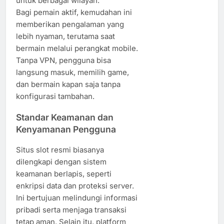
untuk berbagai wilayah.
Bagi pemain aktif, kemudahan ini
memberikan pengalaman yang
lebih nyaman, terutama saat
bermain melalui perangkat mobile.
Tanpa VPN, pengguna bisa
langsung masuk, memilih game,
dan bermain kapan saja tanpa
konfigurasi tambahan.
Standar Keamanan dan
Kenyamanan Pengguna
Situs slot resmi biasanya
dilengkapi dengan sistem
keamanan berlapis, seperti
enkripsi data dan proteksi server.
Ini bertujuan melindungi informasi
pribadi serta menjaga transaksi
tetap aman. Selain itu, platform