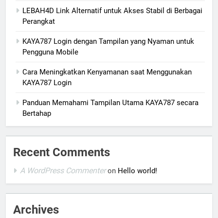
LEBAH4D Link Alternatif untuk Akses Stabil di Berbagai
Perangkat
KAYA787 Login dengan Tampilan yang Nyaman untuk
Pengguna Mobile
Cara Meningkatkan Kenyamanan saat Menggunakan
KAYA787 Login
Panduan Memahami Tampilan Utama KAYA787 secara
Bertahap
Recent Comments
A WordPress Commenter
on
Hello world!
Archives