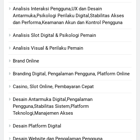
Analisis Interaksi Pengguna,UX dan Desain
Antarmuka,Psikologi Perilaku Digital,Stabilitas Akses
dan Performa,Keamanan Akun dan Kontrol Pengguna
Analisis Slot Digital & Psikologi Pemain
Analisis Visual & Perilaku Pemain
Brand Online
Branding Digital, Pengalaman Pengguna, Platform Online
Casino, Slot Online, Pembayaran Cepat
Desain Antarmuka Digital,Pengalaman
Pengguna,Stabilitas Sistem,Platform
Teknologi,Manajemen Akses
Desain Platform Digital
Desain Website dan Pengalaman Pengguna