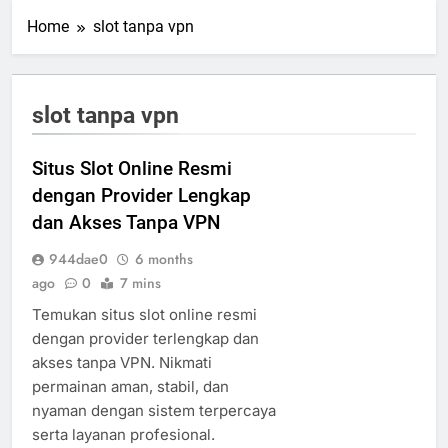
Home
slot tanpa vpn
slot tanpa vpn
Situs Slot Online Resmi
dengan Provider Lengkap
dan Akses Tanpa VPN
944dae0
6 months
ago
0
7 mins
Temukan situs slot online resmi
dengan provider terlengkap dan
akses tanpa VPN. Nikmati
permainan aman, stabil, dan
nyaman dengan sistem terpercaya
serta layanan profesional.