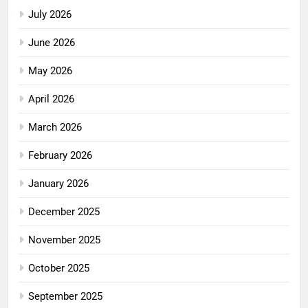
July 2026
June 2026
May 2026
April 2026
March 2026
February 2026
January 2026
December 2025
November 2025
October 2025
September 2025