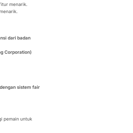
itur menarik.
 menarik.
ensi dari badan
g Corporation)
 dengan sistem fair
gi pemain untuk