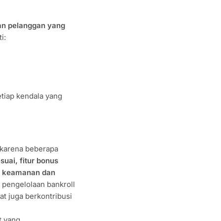
n pelanggan yang
i:
tiap kendala yang
karena beberapa
esuai, fitur bonus
ta keamanan dan
k, pengelolaan bankroll
at juga berkontribusi
t yang