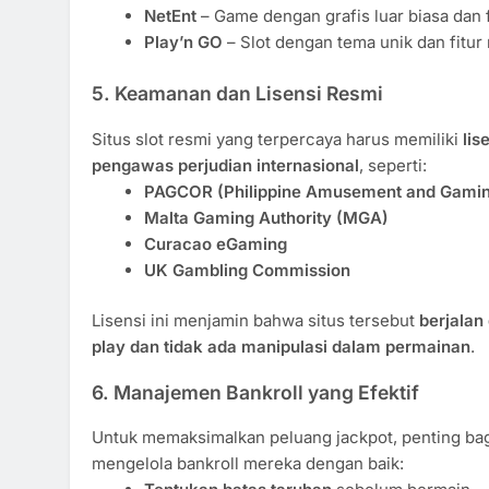
NetEnt
– Game dengan grafis luar biasa dan f
Play’n GO
– Slot dengan tema unik dan fitur
5. Keamanan dan Lisensi Resmi
Situs slot resmi yang terpercaya harus memiliki
lis
pengawas perjudian internasional
, seperti:
PAGCOR (Philippine Amusement and Gamin
Malta Gaming Authority (MGA)
Curacao eGaming
UK Gambling Commission
Lisensi ini menjamin bahwa situs tersebut
berjalan
play dan tidak ada manipulasi dalam permainan
.
6. Manajemen Bankroll yang Efektif
Untuk memaksimalkan peluang jackpot, penting ba
mengelola bankroll mereka dengan baik: