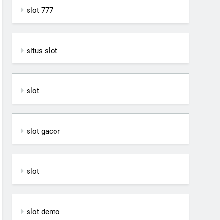
slot 777
situs slot
slot
slot gacor
slot
slot demo