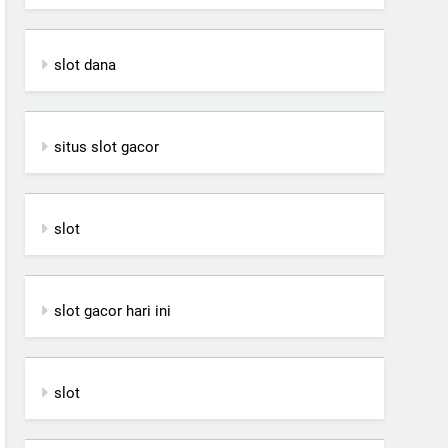
slot dana
situs slot gacor
slot
slot gacor hari ini
slot