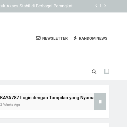
tuk Akses Stabil di Berbagai Perangkat
n yang Nyaman untuk Pengguna Mobile
nan saat Menggunakan KAYA787 Login
NEWSLETTER
RANDOM NEWS
uk Akses Stabil di Berbagai Perangkat
tuk Akses Stabil di Berbagai Perangkat
Estate.
n yang Nyaman untuk Pengguna Mobile
nan saat Menggunakan KAYA787 Login
gin dengan Tampilan yang Nyaman untuk Pengguna Mobile