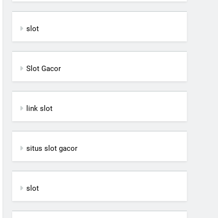
slot
Slot Gacor
link slot
situs slot gacor
slot