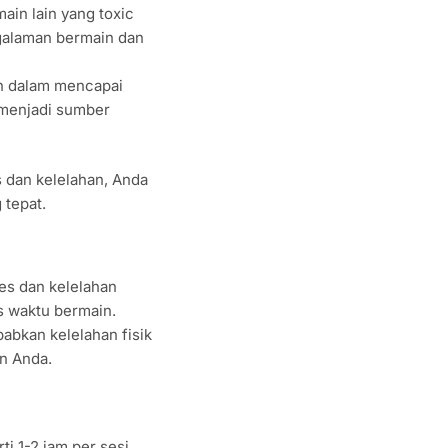
ain lain yang toxic
galaman bermain dan
n dalam mencapai
 menjadi sumber
 dan kelelahan, Anda
 tepat.
res dan kelelahan
s waktu bermain.
abkan kelelahan fisik
n Anda.
i 1-2 jam per sesi,