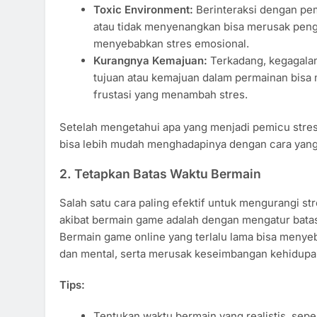
Toxic Environment:
Berinteraksi dengan pem
atau tidak menyenangkan bisa merusak pen
menyebabkan stres emosional.
Kurangnya Kemajuan:
Terkadang, kegagala
tujuan atau kemajuan dalam permainan bisa
frustasi yang menambah stres.
Setelah mengetahui apa yang menjadi pemicu stres
bisa lebih mudah menghadapinya dengan cara yang
2.
Tetapkan Batas Waktu Bermain
Salah satu cara paling efektif untuk mengurangi st
akibat bermain game adalah dengan mengatur bata
Bermain game online yang terlalu lama bisa menyeb
dan mental, serta merusak keseimbangan kehidupa
Tips:
Tentukan waktu bermain yang realistis, sepert