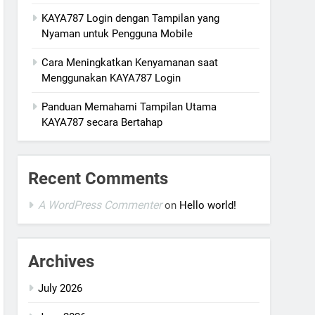
KAYA787 Login dengan Tampilan yang
Nyaman untuk Pengguna Mobile
Cara Meningkatkan Kenyamanan saat
Menggunakan KAYA787 Login
Panduan Memahami Tampilan Utama
KAYA787 secara Bertahap
Recent Comments
A WordPress Commenter
on
Hello world!
Archives
July 2026