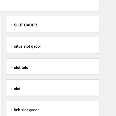
SLOT GACOR
situs slot gacor
slot toto
slot
link slot gacor