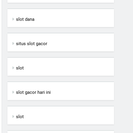
slot dana
situs slot gacor
slot
slot gacor hari ini
slot