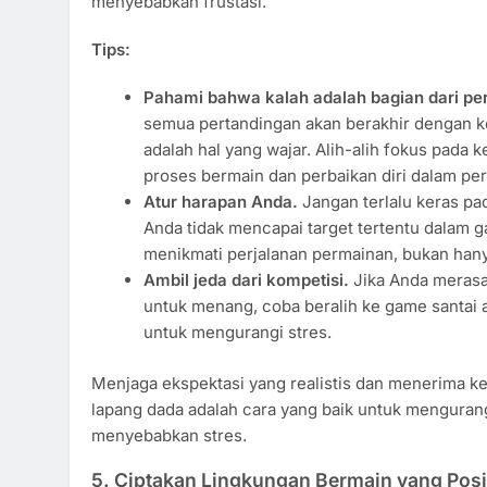
menyebabkan frustasi.
Tips:
Pahami bahwa kalah adalah bagian dari pe
semua pertandingan akan berakhir dengan k
adalah hal yang wajar. Alih-alih fokus pada 
proses bermain dan perbaikan diri dalam pe
Atur harapan Anda.
Jangan terlalu keras pada
Anda tidak mencapai target tertentu dalam 
menikmati perjalanan permainan, bukan hanya
Ambil jeda dari kompetisi.
Jika Anda merasa 
untuk menang, coba beralih ke game santai 
untuk mengurangi stres.
Menjaga ekspektasi yang realistis dan menerima k
lapang dada adalah cara yang baik untuk menguran
menyebabkan stres.
5.
Ciptakan Lingkungan Bermain yang Posit