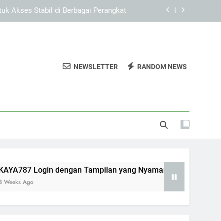
tuk Akses Stabil di Berbagai Perangkat
n yang Nyaman untuk Pengguna Mobile
nan saat Menggunakan KAYA787 Login
NEWSLETTER
RANDOM NEWS
uk Akses Stabil di Berbagai Perangkat
tuk Akses Stabil di Berbagai Perangkat
Estate.
n yang Nyaman untuk Pengguna Mobile
nan saat Menggunakan KAYA787 Login
in dengan Tampilan yang Nyaman untuk Pengguna Mobile