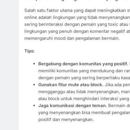
Salah satu faktor utama yang dapat meningkatkan 
online adalah lingkungan yang tidak menyenangkan,
sering berinteraksi dengan pemain yang toxic atau
lingkungan yang penuh dengan komentar negatif a
memengaruhi mood dan pengalaman bermain.
Tips:
Bergabung dengan komunitas yang positif.
memiliki komunitas yang mendukung dan ram
dengan pemain yang sering berperilaku kasar
Gunakan fitur mute atau block.
Jika ada pe
mengganggu atau tidak menyenangkan, manf
atau block untuk menghindari interaksi yang
Jaga komunikasi dengan teman.
Bermain d
yang menyenangkan bisa membuat pengalam
positif dan menyenangkan.