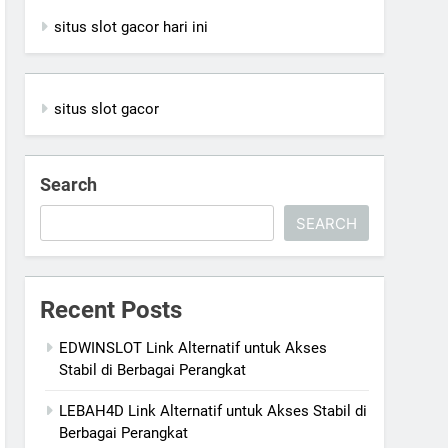
situs slot gacor hari ini
situs slot gacor
Search
SEARCH
Recent Posts
EDWINSLOT Link Alternatif untuk Akses
Stabil di Berbagai Perangkat
LEBAH4D Link Alternatif untuk Akses Stabil di
Berbagai Perangkat