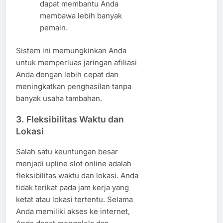
dapat membantu Anda
membawa lebih banyak
pemain.
Sistem ini memungkinkan Anda
untuk memperluas jaringan afiliasi
Anda dengan lebih cepat dan
meningkatkan penghasilan tanpa
banyak usaha tambahan.
3.
Fleksibilitas Waktu dan
Lokasi
Salah satu keuntungan besar
menjadi upline slot online adalah
fleksibilitas waktu dan lokasi. Anda
tidak terikat pada jam kerja yang
ketat atau lokasi tertentu. Selama
Anda memiliki akses ke internet,