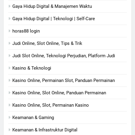
Gaya Hidup Digital & Manajemen Waktu
Gaya Hidup Digital | Teknologi | Self-Care
horas88 login
Judi Online, Slot Online, Tips & Trik
Judi Slot Online, Teknologi Perjudian, Platform Judi
Kasino & Teknologi
Kasino Online, Permainan Slot, Panduan Permainan
Kasino Online, Slot Online, Panduan Permainan
Kasino Online, Slot, Permainan Kasino
Keamanan & Gaming
Keamanan & Infrastruktur Digital