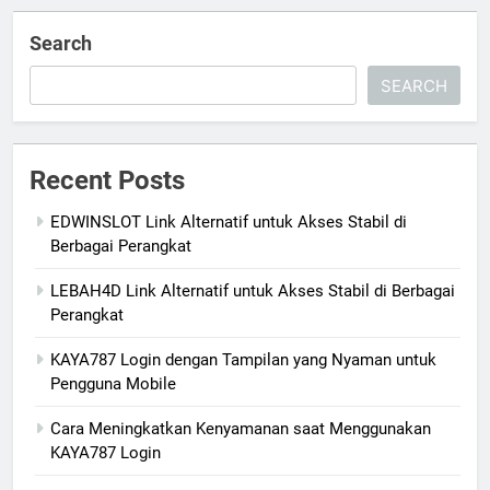
Search
SEARCH
Recent Posts
EDWINSLOT Link Alternatif untuk Akses Stabil di
Berbagai Perangkat
LEBAH4D Link Alternatif untuk Akses Stabil di Berbagai
Perangkat
KAYA787 Login dengan Tampilan yang Nyaman untuk
Pengguna Mobile
Cara Meningkatkan Kenyamanan saat Menggunakan
KAYA787 Login