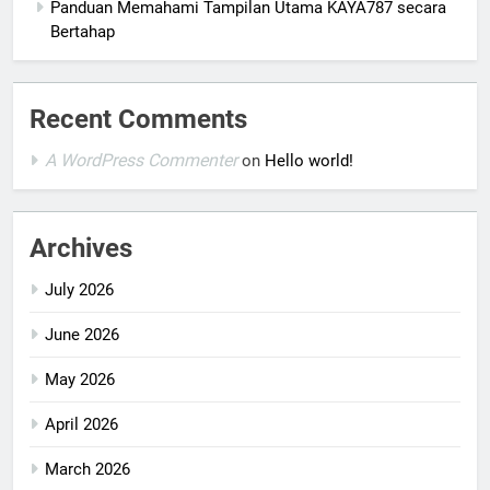
Panduan Memahami Tampilan Utama KAYA787 secara
Bertahap
Recent Comments
A WordPress Commenter
on
Hello world!
Archives
July 2026
June 2026
May 2026
April 2026
March 2026