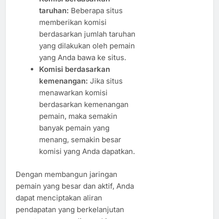
taruhan:
Beberapa situs
memberikan komisi
berdasarkan jumlah taruhan
yang dilakukan oleh pemain
yang Anda bawa ke situs.
Komisi berdasarkan
kemenangan:
Jika situs
menawarkan komisi
berdasarkan kemenangan
pemain, maka semakin
banyak pemain yang
menang, semakin besar
komisi yang Anda dapatkan.
Dengan membangun jaringan
pemain yang besar dan aktif, Anda
dapat menciptakan aliran
pendapatan yang berkelanjutan