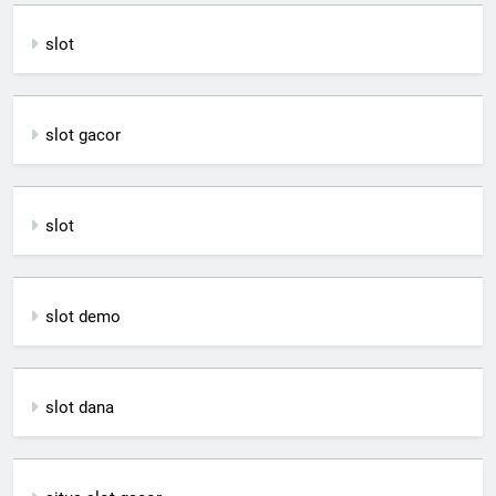
slot
slot gacor
slot
slot demo
slot dana