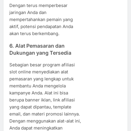
Dengan terus memperbesar
jaringan Anda dan
mempertahankan pemain yang
aktif, potensi pendapatan Anda
akan terus berkembang.
6.
Alat Pemasaran dan
Dukungan yang Tersedia
Sebagian besar program afiliasi
slot online menyediakan alat
pemasaran yang lengkap untuk
membantu Anda mengelola
kampanye Anda. Alat ini bisa
berupa banner iklan, link afiliasi
yang dapat dipantau, template
email, dan materi promosi lainnya.
Dengan menggunakan alat-alat ini,
Anda dapat meningkatkan