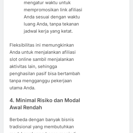
mengatur waktu untuk
mempromosikan link afiliasi
Anda sesuai dengan waktu
luang Anda, tanpa tekanan
jadwal kerja yang ketat.
Fleksibilitas ini memungkinkan
Anda untuk menjalankan afiliasi
slot online sambil menjalankan
aktivitas lain, sehingga
penghasilan pasif bisa bertambah
tanpa mengganggu pekerjaan
utama Anda.
4.
Minimal Risiko dan Modal
Awal Rendah
Berbeda dengan banyak bisnis
tradisional yang membutuhkan