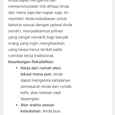
Anda dapat mengelola dan
mempromosikan link afiliasi Anda
dari mana saja dan kapan saja. Ini
memberi Anda kebebasan untuk
bekerja sesuai dengan jadwal Anda
sendiri, menjadikannya pilihan
yang sangat menarik bagi banyak
orang yang ingin menghasilkan
uang tanpa harus terikat pada
rutinitas kerja tradisional.
Keuntungan fleksibilitas:
Kerja dari rumah atau
lokasi mana pun:
Anda
dapat mengelola kampanye
pemasaran Anda dari rumah,
kafe, atau bahkan saat
bepergian.
Atur waktu sesuai
kebutuhan:
Anda bisa