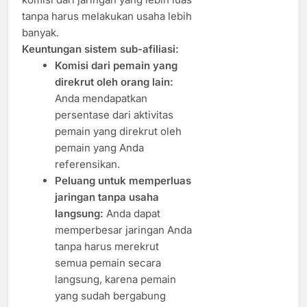
tanpa harus melakukan usaha lebih
banyak.
Keuntungan sistem sub-afiliasi:
Komisi dari pemain yang
direkrut oleh orang lain:
Anda mendapatkan
persentase dari aktivitas
pemain yang direkrut oleh
pemain yang Anda
referensikan.
Peluang untuk memperluas
jaringan tanpa usaha
langsung:
Anda dapat
memperbesar jaringan Anda
tanpa harus merekrut
semua pemain secara
langsung, karena pemain
yang sudah bergabung