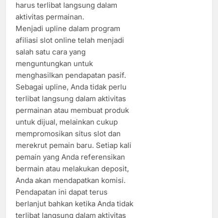
harus terlibat langsung dalam
aktivitas permainan.
Menjadi upline dalam program
afiliasi slot online telah menjadi
salah satu cara yang
menguntungkan untuk
menghasilkan pendapatan pasif.
Sebagai upline, Anda tidak perlu
terlibat langsung dalam aktivitas
permainan atau membuat produk
untuk dijual, melainkan cukup
mempromosikan situs slot dan
merekrut pemain baru. Setiap kali
pemain yang Anda referensikan
bermain atau melakukan deposit,
Anda akan mendapatkan komisi.
Pendapatan ini dapat terus
berlanjut bahkan ketika Anda tidak
terlibat langsung dalam aktivitas