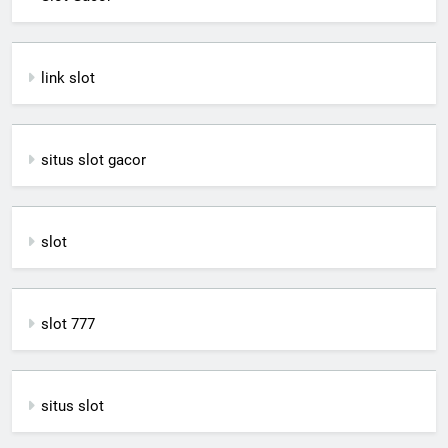
link slot
situs slot gacor
slot
slot 777
situs slot