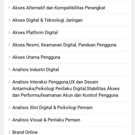
Akses Alternatif dan Kompatibilitas Perangkat
Akses Digital & Teknologi Jaringan
Akses Platform Digital
Akses Resmi, Keamanan Digital, Panduan Pengguna
Akses Utama Pengguna
Analisis Industri Digital
Analisis Interaksi Pengguna,UX dan Desain
Antarmuka,Psikologi Perilaku Digital,Stabilitas Akses
dan Performa,Keamanan Akun dan Kontrol Pengguna
Analisis Slot Digital & Psikologi Pemain
Analisis Visual & Perilaku Pemain
Brand Online