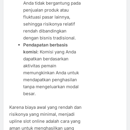
Anda tidak bergantung pada
penjualan produk atau
fluktuasi pasar lainnya,
sehingga risikonya relatif
rendah dibandingkan
dengan bisnis tradisional.
Pendapatan berbasis
komisi:
Komisi yang Anda
dapatkan berdasarkan
aktivitas pemain
memungkinkan Anda untuk
mendapatkan penghasilan
tanpa mengeluarkan modal
besar.
Karena biaya awal yang rendah dan
risikonya yang minimal, menjadi
upline slot online adalah cara yang
aman untuk menghasilkan uang