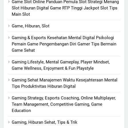
Game Slot Online Panduan Pemula Slot Strategi Menang
Slot Hiburan Digital Game RTP Tinggi Jackpot Slot Tips
Main Slot
Game, Hiburan, Slot
Gaming & Esports Kesehatan Mental Digital Psikologi
Pemain Game Pengembangan Diri Gamer Tips Bermain
Game Sehat
Gaming Lifestyle, Mental Gameplay, Player Mindset,
Game Wellness, Enjoyment & Fun Playstyle
Gaming Sehat Manajemen Waktu Kesejahteraan Mental
Tips Produktivitas Hiburan Digital
Gaming Strategy, Esports Coaching, Online Multiplayer,
Team Management, Competitive Gaming, Game
Education
Gaming, Hiburan Sehat, Tips & Trik