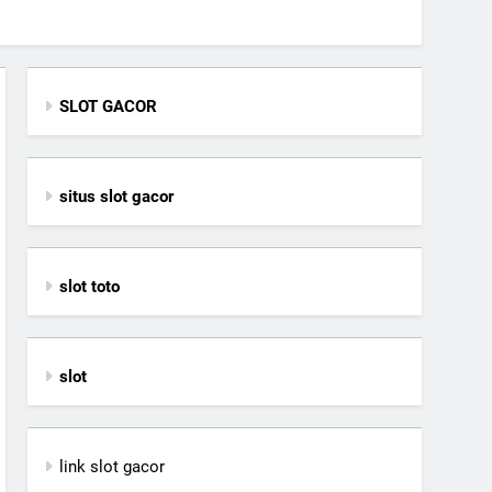
SLOT GACOR
situs slot gacor
slot toto
slot
link slot gacor