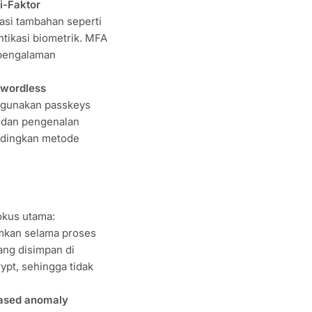
i-Faktor
asi tambahan seperti
entikasi biometrik. MFA
 pengalaman
wordless
nggunakan passkeys
ri dan pengenalan
andingkan metode
fokus utama:
imkan selama proses
ang disimpan di
ypt, sehingga tidak
ased anomaly