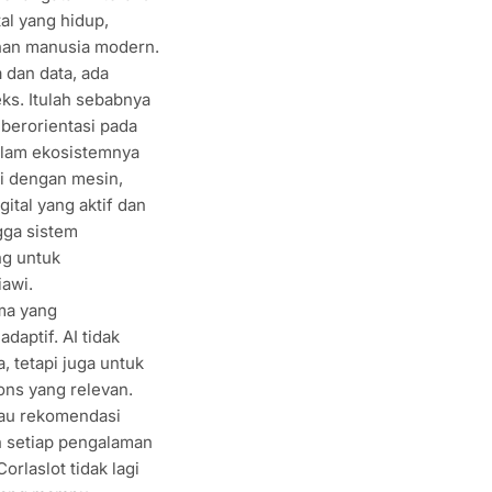
al yang hidup,
uhan manusia modern.
 dan data, ada
s. Itulah sebabnya
berorientasi pada
dalam ekosistemnya
si dengan mesin,
ital yang aktif dan
gga sistem
ng untuk
awi.
ma yang
aptif. AI tidak
 tetapi juga untuk
ns yang relevan.
tau rekomendasi
n setiap pengalaman
orlaslot tidak lagi