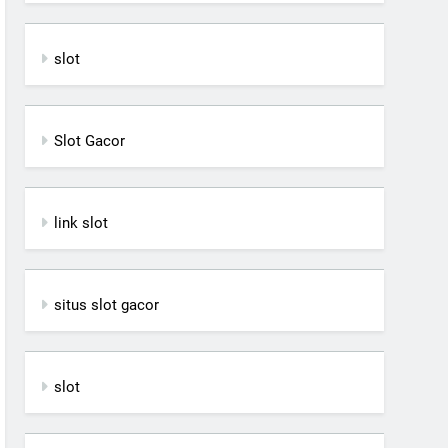
slot
Slot Gacor
link slot
situs slot gacor
slot