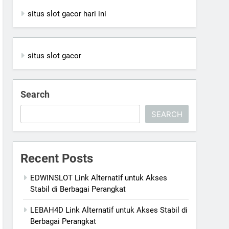
situs slot gacor hari ini
situs slot gacor
Search
SEARCH
Recent Posts
EDWINSLOT Link Alternatif untuk Akses
Stabil di Berbagai Perangkat
LEBAH4D Link Alternatif untuk Akses Stabil di
Berbagai Perangkat