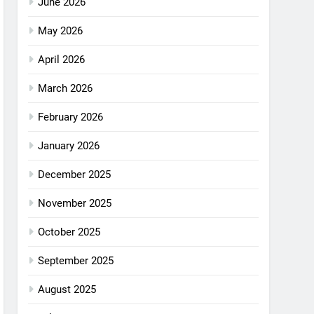
June 2026
May 2026
April 2026
March 2026
February 2026
January 2026
December 2025
November 2025
October 2025
September 2025
August 2025