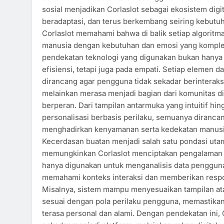
sosial menjadikan Corlaslot sebagai ekosistem digit
beradaptasi, dan terus berkembang seiring kebut
Corlaslot memahami bahwa di balik setiap algoritma
manusia dengan kebutuhan dan emosi yang komplek
pendekatan teknologi yang digunakan bukan hanya 
efisiensi, tetapi juga pada empati. Setiap elemen 
dirancang agar pengguna tidak sekadar berinterak
melainkan merasa menjadi bagian dari komunitas dig
berperan. Dari tampilan antarmuka yang intuitif hin
personalisasi berbasis perilaku, semuanya diranca
menghadirkan kenyamanan serta kedekatan manusi
Kecerdasan buatan menjadi salah satu pondasi uta
memungkinkan Corlaslot menciptakan pengalaman ad
hanya digunakan untuk menganalisis data pengguna,
memahami konteks interaksi dan memberikan respo
Misalnya, sistem mampu menyesuaikan tampilan a
sesuai dengan pola perilaku pengguna, memastika
terasa personal dan alami. Dengan pendekatan ini, C