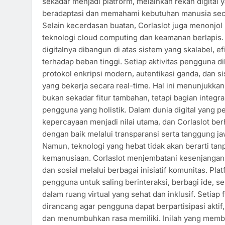
sekadar menjadi platform, melainkan rekan digital
beradaptasi dan memahami kebutuhan manusia se
Selain kecerdasan buatan, Corlaslot juga menonjol
teknologi cloud computing dan keamanan berlapis. 
digitalnya dibangun di atas sistem yang skalabel, ef
terhadap beban tinggi. Setiap aktivitas pengguna di
protokol enkripsi modern, autentikasi ganda, dan s
yang bekerja secara real-time. Hal ini menunjukk
bukan sekadar fitur tambahan, tetapi bagian integr
pengguna yang holistik. Dalam dunia digital yang pe
kepercayaan menjadi nilai utama, dan Corlaslot b
dengan baik melalui transparansi serta tanggung ja
Namun, teknologi yang hebat tidak akan berarti tanpa
kemanusiaan. Corlaslot menjembatani kesenjangan a
dan sosial melalui berbagai inisiatif komunitas. Pl
pengguna untuk saling berinteraksi, berbagi ide, se
dalam ruang virtual yang sehat dan inklusif. Setiap 
dirancang agar pengguna dapat berpartisipasi aktif,
dan menumbuhkan rasa memiliki. Inilah yang membu