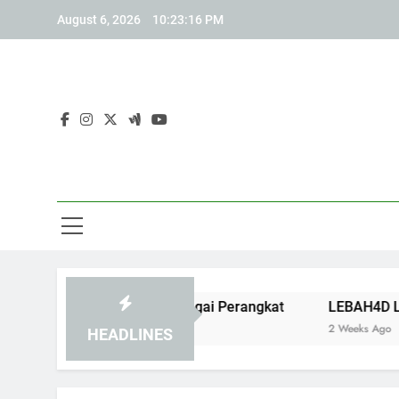
Skip
August 6, 2026
10:23:17 PM
to
content
Mos
Sewa Prop
es Stabil di Berbagai Perangkat
LEBAH4D Link Alternati
2 Weeks Ago
HEADLINES