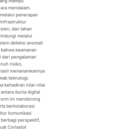
 yang mampu
cara mendalam.
 melalui penerapan
Infrastruktur
isien, dan tahan
lindungi melalui
istem deteksi anomali
an bahwa keamanan
al dari pengalaman
nuh risiko,
erhasil menanamkannya
wab teknologi.
 kehadiran nilai-nilai
ntara dunia digital
atform ini mendorong
rta berkolaborasi
fitur komunikasi
 berbagi perspektif,
at Corlaslot