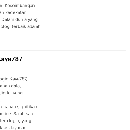
gan. Keseimbangan
dan kedekatan
n. Dalam dunia yang
ologi terbaik adalah
 Kaya787
login Kaya787,
anan data,
igital yang
.
ubahan signifikan
nline. Salah satu
stem login, yang
kses layanan.