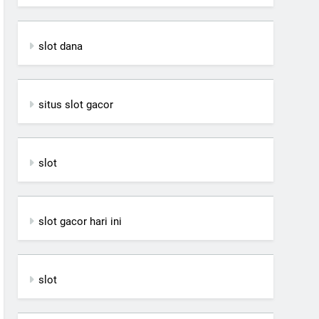
slot dana
situs slot gacor
slot
slot gacor hari ini
slot