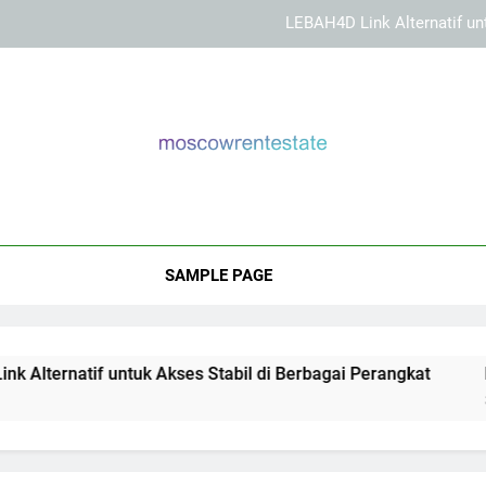
LEBAH4D Link Alternatif un
KAYA787 Login dengan Tampila
Cara Meningkatkan Kenyama
EDWINSLOT Link Alternatif unt
cow Rent Estate
LEBAH4D Link Alternatif un
erti Berkualitas Di Moskow Dengan Layanan Dari Moscow Rent 
KAYA787 Login dengan Tampila
SAMPLE PAGE
Cara Meningkatkan Kenyama
f untuk Akses Stabil di Berbagai Perangkat
KAYA787 Lo
3 Weeks Ago