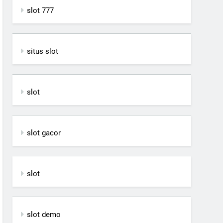
slot 777
situs slot
slot
slot gacor
slot
slot demo