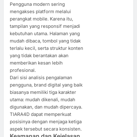
Pengguna modern sering
mengakses platform melalui
perangkat mobile. Karena itu,
tampilan yang responsif menjadi
kebutuhan utama. Halaman yang
mudah dibaca, tombol yang tidak
terlalu kecil, serta struktur konten
yang tidak berantakan akan
memberikan kesan lebih
profesional.
Dari sisi analisis pengalaman
pengguna, brand digital yang baik
biasanya memiliki tiga karakter
utama: mudah dikenali, mudah
digunakan, dan mudah dipercaya.
TIARA4D dapat memperkuat
posisinya dengan menjaga ketiga
aspek tersebut secara konsisten.
Keamanan dan Kejelasan