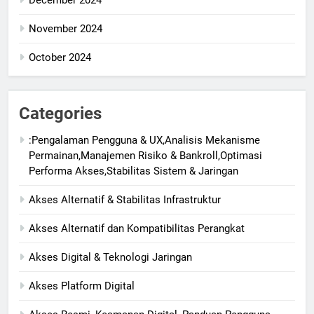
December 2024
November 2024
October 2024
Categories
:Pengalaman Pengguna & UX,Analisis Mekanisme
Permainan,Manajemen Risiko & Bankroll,Optimasi
Performa Akses,Stabilitas Sistem & Jaringan
Akses Alternatif & Stabilitas Infrastruktur
Akses Alternatif dan Kompatibilitas Perangkat
Akses Digital & Teknologi Jaringan
Akses Platform Digital