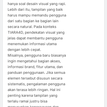
hanya soal desain visual yang rapi.
Lebih dari itu, tampilan yang baik
harus mampu memandu pengguna
dari satu bagian ke bagian lain
secara natural. Pada konteks
TIARA4D, pendekatan visual yang
jelas dapat membantu pengguna
menemukan informasi utama
dengan lebih cepat.
Misalnya, pengguna baru biasanya
ingin mengetahui bagian akses,
informasi brand, fitur utama, dan
panduan penggunaan. Jika semua
elemen tersebut disusun secara
sistematis, pengalaman pengguna
akan terasa lebih ringan. Hal ini
penting karena tampilan yang
terlalu ramai justru bisa
menurunkan kepercayaan dan