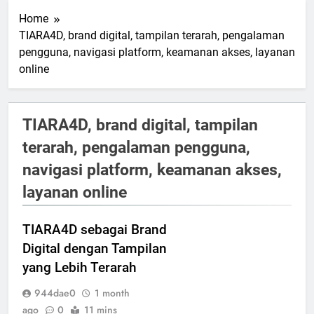
Home
TIARA4D, brand digital, tampilan terarah, pengalaman
pengguna, navigasi platform, keamanan akses, layanan
online
TIARA4D, brand digital, tampilan
terarah, pengalaman pengguna,
navigasi platform, keamanan akses,
layanan online
TIARA4D sebagai Brand
Digital dengan Tampilan
yang Lebih Terarah
944dae0
1 month
ago
0
11 mins