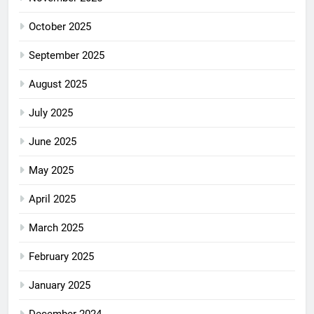
October 2025
September 2025
August 2025
July 2025
June 2025
May 2025
April 2025
March 2025
February 2025
January 2025