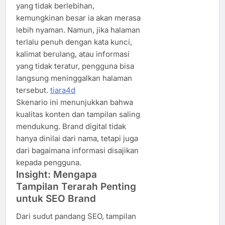
yang tidak berlebihan,
kemungkinan besar ia akan merasa
lebih nyaman. Namun, jika halaman
terlalu penuh dengan kata kunci,
kalimat berulang, atau informasi
yang tidak teratur, pengguna bisa
langsung meninggalkan halaman
tersebut.
tiara4d
Skenario ini menunjukkan bahwa
kualitas konten dan tampilan saling
mendukung. Brand digital tidak
hanya dinilai dari nama, tetapi juga
dari bagaimana informasi disajikan
kepada pengguna.
Insight: Mengapa
Tampilan Terarah Penting
untuk SEO Brand
Dari sudut pandang SEO, tampilan