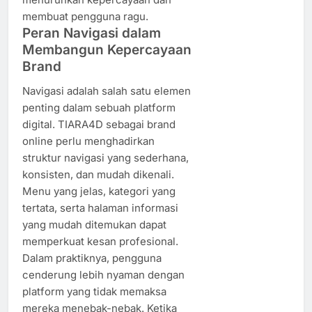
membuat pengguna ragu.
Peran Navigasi dalam
Membangun Kepercayaan
Brand
Navigasi adalah salah satu elemen
penting dalam sebuah platform
digital. TIARA4D sebagai brand
online perlu menghadirkan
struktur navigasi yang sederhana,
konsisten, dan mudah dikenali.
Menu yang jelas, kategori yang
tertata, serta halaman informasi
yang mudah ditemukan dapat
memperkuat kesan profesional.
Dalam praktiknya, pengguna
cenderung lebih nyaman dengan
platform yang tidak memaksa
mereka menebak-nebak. Ketika