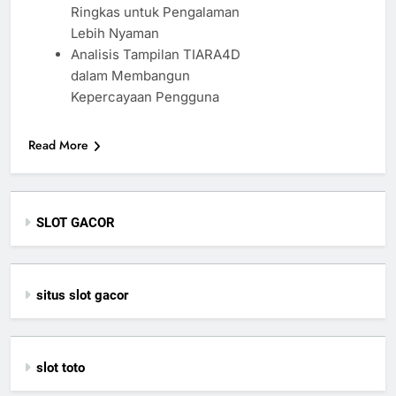
Ringkas untuk Pengalaman
Lebih Nyaman
Analisis Tampilan TIARA4D
dalam Membangun
Kepercayaan Pengguna
Read More
SLOT GACOR
situs slot gacor
slot toto