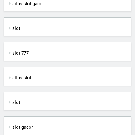
situs slot gacor
slot
slot 777
situs slot
slot
slot gacor