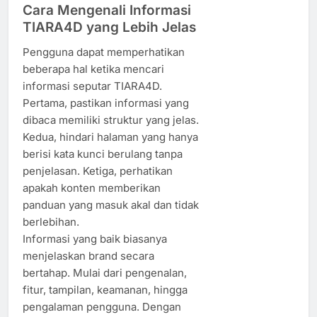
Cara Mengenali Informasi
TIARA4D yang Lebih Jelas
Pengguna dapat memperhatikan
beberapa hal ketika mencari
informasi seputar TIARA4D.
Pertama, pastikan informasi yang
dibaca memiliki struktur yang jelas.
Kedua, hindari halaman yang hanya
berisi kata kunci berulang tanpa
penjelasan. Ketiga, perhatikan
apakah konten memberikan
panduan yang masuk akal dan tidak
berlebihan.
Informasi yang baik biasanya
menjelaskan brand secara
bertahap. Mulai dari pengenalan,
fitur, tampilan, keamanan, hingga
pengalaman pengguna. Dengan