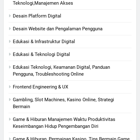
Teknologi,Manajemen Akses
Desain Platform Digital
Desain Website dan Pengalaman Pengguna
Edukasi & Infrastruktur Digital
Edukasi & Teknologi Digital
Edukasi Teknologi, Keamanan Digital, Panduan
Pengguna, Troubleshooting Online
Frontend Engineering & UX
Gambling, Slot Machines, Kasino Online, Strategi
Bermain
Game & Hiburan Manajemen Waktu Produktivitas
Keseimbangan Hidup Pengembangan Diri
Game & Hiburan, Permainan Kasino, Tips Bermain Game,