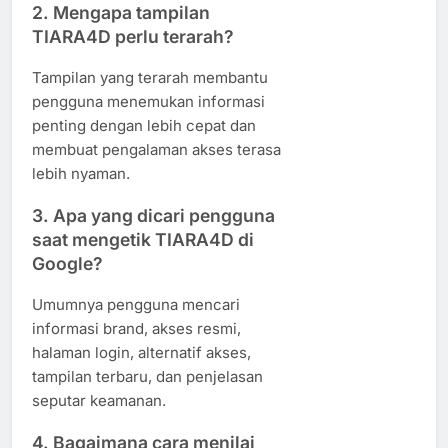
2. Mengapa tampilan
TIARA4D perlu terarah?
Tampilan yang terarah membantu
pengguna menemukan informasi
penting dengan lebih cepat dan
membuat pengalaman akses terasa
lebih nyaman.
3. Apa yang dicari pengguna
saat mengetik TIARA4D di
Google?
Umumnya pengguna mencari
informasi brand, akses resmi,
halaman login, alternatif akses,
tampilan terbaru, dan penjelasan
seputar keamanan.
4. Bagaimana cara menilai