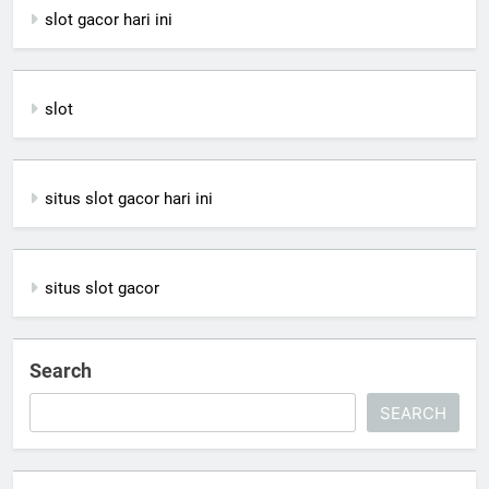
slot gacor hari ini
slot
situs slot gacor hari ini
situs slot gacor
Search
SEARCH