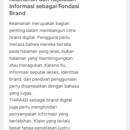
Informasi sebagai Fondasi
Brand
Keamanan merupakan bagian
penting dalam membangun citra
brand digital. Pengguna perlu
merasa bahwa mereka berada
pada halaman yang jelas, bukan
halaman yang membingungkan
atau meragukan. Karena itu,
informasi seputar akses, identitas
brand, dan panduan penggunaan
perlu disampaikan dengan bahasa
yang lugas.
TIARA4D sebagai brand digital
juga perlu menghindari
penyampaian informasi yang
berlebihan. Klaim yang terlalu
besar tanpa penjelasan justru