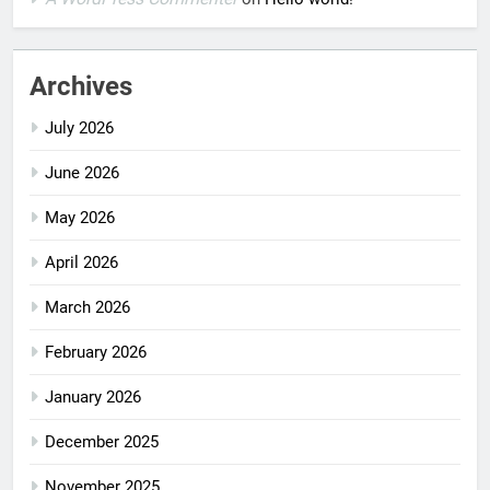
Archives
July 2026
June 2026
May 2026
April 2026
March 2026
February 2026
January 2026
December 2025
November 2025