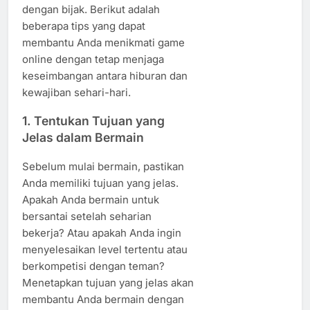
dengan bijak. Berikut adalah
beberapa tips yang dapat
membantu Anda menikmati game
online dengan tetap menjaga
keseimbangan antara hiburan dan
kewajiban sehari-hari.
1.
Tentukan Tujuan yang
Jelas dalam Bermain
Sebelum mulai bermain, pastikan
Anda memiliki tujuan yang jelas.
Apakah Anda bermain untuk
bersantai setelah seharian
bekerja? Atau apakah Anda ingin
menyelesaikan level tertentu atau
berkompetisi dengan teman?
Menetapkan tujuan yang jelas akan
membantu Anda bermain dengan