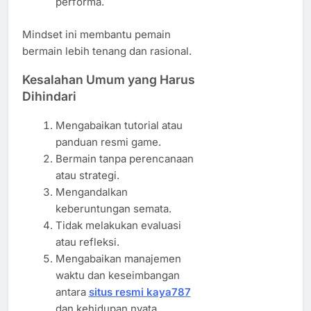
performa.
Mindset ini membantu pemain
bermain lebih tenang dan rasional.
Kesalahan Umum yang Harus
Dihindari
Mengabaikan tutorial atau
panduan resmi game.
Bermain tanpa perencanaan
atau strategi.
Mengandalkan
keberuntungan semata.
Tidak melakukan evaluasi
atau refleksi.
Mengabaikan manajemen
waktu dan keseimbangan
antara
situs resmi kaya787
dan kehidupan nyata.