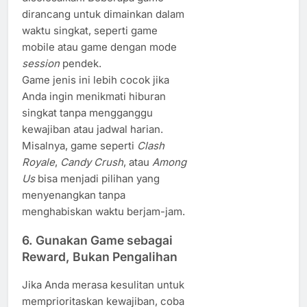
dirancang untuk dimainkan dalam
waktu singkat, seperti game
mobile atau game dengan mode
session
pendek.
Game jenis ini lebih cocok jika
Anda ingin menikmati hiburan
singkat tanpa mengganggu
kewajiban atau jadwal harian.
Misalnya, game seperti
Clash
Royale
,
Candy Crush
, atau
Among
Us
bisa menjadi pilihan yang
menyenangkan tanpa
menghabiskan waktu berjam-jam.
6.
Gunakan Game sebagai
Reward, Bukan Pengalihan
Jika Anda merasa kesulitan untuk
memprioritaskan kewajiban, coba