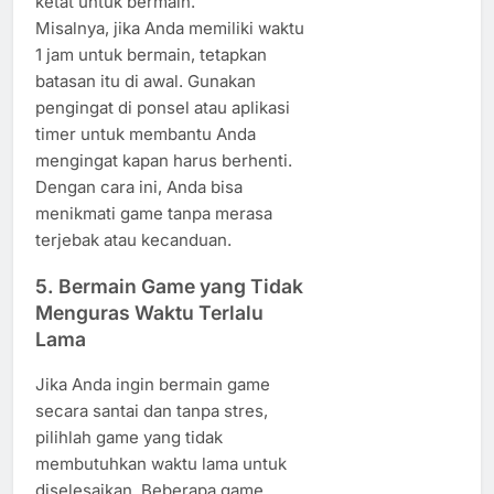
ketat untuk bermain.
Misalnya, jika Anda memiliki waktu
1 jam untuk bermain, tetapkan
batasan itu di awal. Gunakan
pengingat di ponsel atau aplikasi
timer untuk membantu Anda
mengingat kapan harus berhenti.
Dengan cara ini, Anda bisa
menikmati game tanpa merasa
terjebak atau kecanduan.
5.
Bermain Game yang Tidak
Menguras Waktu Terlalu
Lama
Jika Anda ingin bermain game
secara santai dan tanpa stres,
pilihlah game yang tidak
membutuhkan waktu lama untuk
diselesaikan. Beberapa game