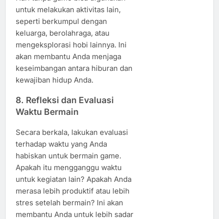
untuk melakukan aktivitas lain,
seperti berkumpul dengan
keluarga, berolahraga, atau
mengeksplorasi hobi lainnya. Ini
akan membantu Anda menjaga
keseimbangan antara hiburan dan
kewajiban hidup Anda.
8.
Refleksi dan Evaluasi
Waktu Bermain
Secara berkala, lakukan evaluasi
terhadap waktu yang Anda
habiskan untuk bermain game.
Apakah itu mengganggu waktu
untuk kegiatan lain? Apakah Anda
merasa lebih produktif atau lebih
stres setelah bermain? Ini akan
membantu Anda untuk lebih sadar