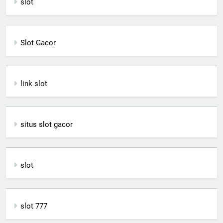
slot
Slot Gacor
link slot
situs slot gacor
slot
slot 777