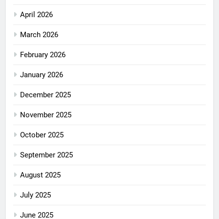
April 2026
March 2026
February 2026
January 2026
December 2025
November 2025
October 2025
September 2025
August 2025
July 2025
June 2025