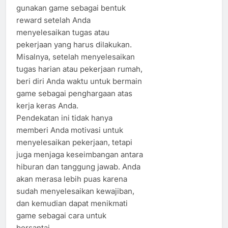
gunakan game sebagai bentuk
reward setelah Anda
menyelesaikan tugas atau
pekerjaan yang harus dilakukan.
Misalnya, setelah menyelesaikan
tugas harian atau pekerjaan rumah,
beri diri Anda waktu untuk bermain
game sebagai penghargaan atas
kerja keras Anda.
Pendekatan ini tidak hanya
memberi Anda motivasi untuk
menyelesaikan pekerjaan, tetapi
juga menjaga keseimbangan antara
hiburan dan tanggung jawab. Anda
akan merasa lebih puas karena
sudah menyelesaikan kewajiban,
dan kemudian dapat menikmati
game sebagai cara untuk
bersantai.