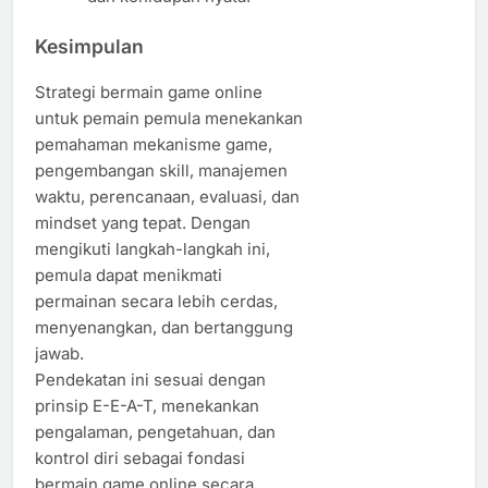
Kesimpulan
Strategi bermain game online
untuk pemain pemula menekankan
pemahaman mekanisme game,
pengembangan skill, manajemen
waktu, perencanaan, evaluasi, dan
mindset yang tepat. Dengan
mengikuti langkah-langkah ini,
pemula dapat menikmati
permainan secara lebih cerdas,
menyenangkan, dan bertanggung
jawab.
Pendekatan ini sesuai dengan
prinsip E-E-A-T, menekankan
pengalaman, pengetahuan, dan
kontrol diri sebagai fondasi
bermain game online secara