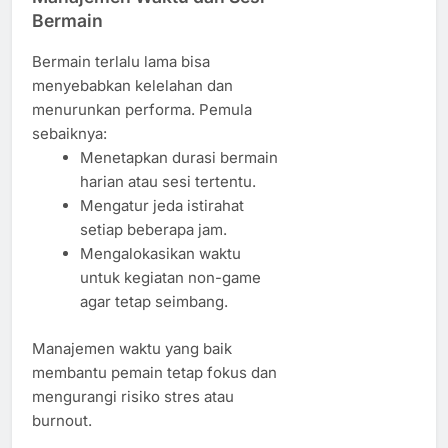
Bermain
Bermain terlalu lama bisa
menyebabkan kelelahan dan
menurunkan performa. Pemula
sebaiknya:
Menetapkan durasi bermain
harian atau sesi tertentu.
Mengatur jeda istirahat
setiap beberapa jam.
Mengalokasikan waktu
untuk kegiatan non-game
agar tetap seimbang.
Manajemen waktu yang baik
membantu pemain tetap fokus dan
mengurangi risiko stres atau
burnout.