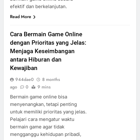
efektif dan berkelanjutan.
Read More
Cara Bermain Game Online
dengan Prioritas yang Jelas:
Menjaga Keseimbangan
antara Hiburan dan
Kewajiban
944dae0
8 months
ago
0
9 mins
Bermain game online bisa
menyenangkan, tetapi penting
untuk memiliki prioritas yang jelas.
Pelajari cara mengatur waktu
bermain game agar tidak
mengganggu kehidupan pribadi,