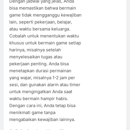
Dengan jadwal yang jelas, Anda
bisa memastikan bahwa bermain
game tidak mengganggu kewajiban
lain, seperti pekerjaan, belajar,
atau waktu bersama keluarga.
Cobalah untuk menentukan waktu
khusus untuk bermain game setiap
harinya, misalnya setelah
menyelesaikan tugas atau
pekerjaan penting. Anda bisa
menetapkan durasi permainan
yang wajar, misalnya 1-2 jam per
sesi, dan gunakan alarm atau timer
untuk mengingatkan Anda saat
waktu bermain hampir habis.
Dengan cara ini, Anda tetap bisa
menikmati game tanpa
mengabaikan kewajiban lainnya.