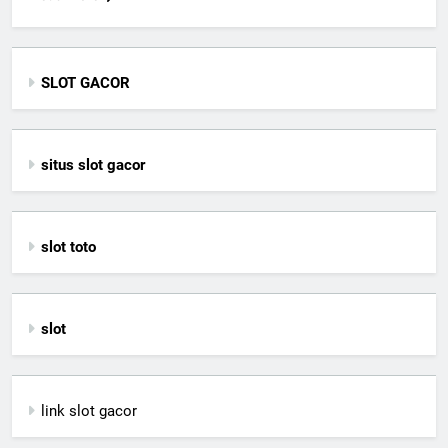
SLOT GACOR
situs slot gacor
slot toto
slot
link slot gacor