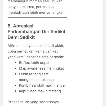
membangun momen seru, bukan
hanya performa, permainan
menjadi jauh lebih menyenangkan.
8. Apresiasi
Perkembangan Diri Sedikit
Demi Sedikit
Alih-alih hanya menilai hasil akhir,
coba perhatikan kemajuan kecil
yang kamu dapat selama bermain:
Reflex lebih cepat
Map awareness meningkat
Lebih tenang saat
menghadapi tekanan
Kombinasi skill makin lancar
Keputusan makin matang
Proses inilah yang seharusnya