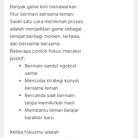
Banyak game kini menawarkan
fitur bermain bersama teman.
Salah satu cara menikmati proses
adalah menjadikan game sebagai
tempat berbagi momen, tertawa,
dan bersantai bersama.
Beberapa contoh fokus interaksi
positif:
Bermain sambil ngobrol
santai
Mencoba strategi konyol
bersama teman
Bercanda saat bermain
tanpa memikirkan hasil
Membantu teman belajar
karakter baru
Ketika fokusmu adalah