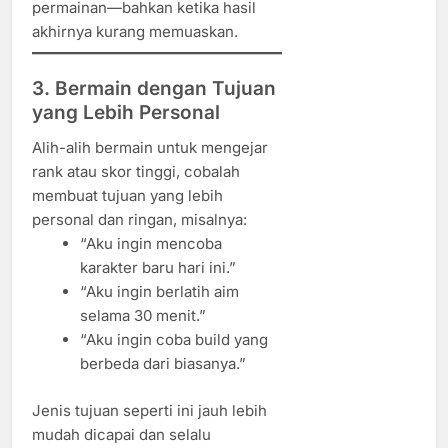
permainan—bahkan ketika hasil
akhirnya kurang memuaskan.
3. Bermain dengan Tujuan
yang Lebih Personal
Alih-alih bermain untuk mengejar
rank atau skor tinggi, cobalah
membuat tujuan yang lebih
personal dan ringan, misalnya:
“Aku ingin mencoba
karakter baru hari ini.”
“Aku ingin berlatih aim
selama 30 menit.”
“Aku ingin coba build yang
berbeda dari biasanya.”
Jenis tujuan seperti ini jauh lebih
mudah dicapai dan selalu