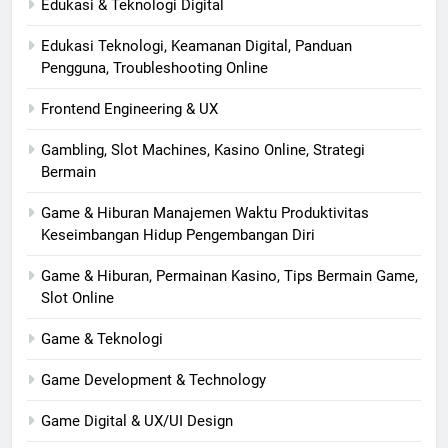
Edukasi & Teknologi Digital
Edukasi Teknologi, Keamanan Digital, Panduan
Pengguna, Troubleshooting Online
Frontend Engineering & UX
Gambling, Slot Machines, Kasino Online, Strategi
Bermain
Game & Hiburan Manajemen Waktu Produktivitas
Keseimbangan Hidup Pengembangan Diri
Game & Hiburan, Permainan Kasino, Tips Bermain Game,
Slot Online
Game & Teknologi
Game Development & Technology
Game Digital & UX/UI Design