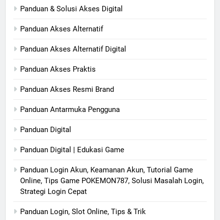
Panduan & Solusi Akses Digital
Panduan Akses Alternatif
Panduan Akses Alternatif Digital
Panduan Akses Praktis
Panduan Akses Resmi Brand
Panduan Antarmuka Pengguna
Panduan Digital
Panduan Digital | Edukasi Game
Panduan Login Akun, Keamanan Akun, Tutorial Game
Online, Tips Game POKEMON787, Solusi Masalah Login,
Strategi Login Cepat
Panduan Login, Slot Online, Tips & Trik