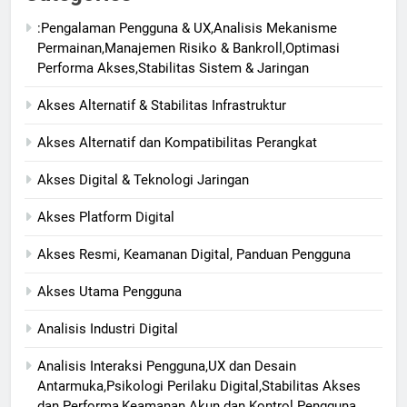
:Pengalaman Pengguna & UX,Analisis Mekanisme
Permainan,Manajemen Risiko & Bankroll,Optimasi
Performa Akses,Stabilitas Sistem & Jaringan
Akses Alternatif & Stabilitas Infrastruktur
Akses Alternatif dan Kompatibilitas Perangkat
Akses Digital & Teknologi Jaringan
Akses Platform Digital
Akses Resmi, Keamanan Digital, Panduan Pengguna
Akses Utama Pengguna
Analisis Industri Digital
Analisis Interaksi Pengguna,UX dan Desain
Antarmuka,Psikologi Perilaku Digital,Stabilitas Akses
dan Performa,Keamanan Akun dan Kontrol Pengguna