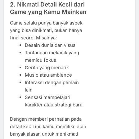
2. Nikmati Detail Kecil dari
Game yang Kamu Mainkan
Game selalu punya banyak aspek
yang bisa dinikmati, bukan hanya
final score. Misalnya:
Desain dunia dan visual
Tantangan mekanik yang
memicu fokus
Cerita yang menarik
Music atau ambience
Interaksi dengan pemain
lain
Sensasi mempelajari
karakter atau strategi baru
Dengan memberi perhatian pada
detail kecil ini, kamu memiliki lebih
banyak alasan untuk menikmati