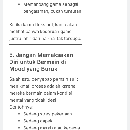
Memandang game sebagai
pengalaman, bukan tuntutan
Ketika kamu fleksibel, kamu akan
melihat bahwa keseruan game
justru lahir dari hal-hal tak terduga.
5. Jangan Memaksakan
Diri untuk Bermain di
Mood yang Buruk
Salah satu penyebab pemain sulit
menikmati proses adalah karena
mereka bermain dalam kondisi
mental yang tidak ideal.
Contohnya:
Sedang stres pekerjaan
Sedang capek
Sedang marah atau kecewa