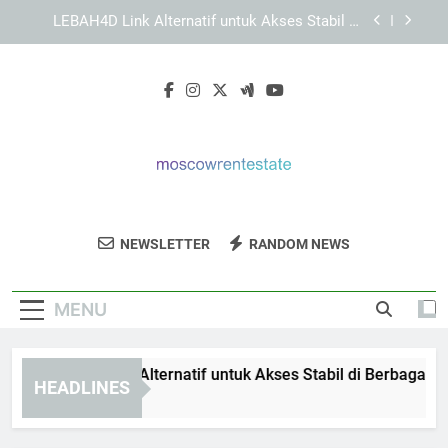
Skip
KAYA787 Login dengan Tampilan yang Nyaman
to
untuk Pengguna Mobile
content
Cara Meningkatkan Kenyamanan saat
Menggunakan KAYA787 Login
EDWINSLOT Link Alternatif untuk Akses Stabil di
Berbagai Perangkat
LEBAH4D Link Alternatif untuk Akses Stabil di
Berbagai Perangkat
KAYA787 Login dengan Tampilan yang Nyaman
untuk Pengguna Mobile
Moscow Rent
Sewa Properti Berkualitas Di Moskow
Cara Meningkatkan Kenyamanan saat
NEWSLETTER
RANDOM NEWS
Estate
Menggunakan KAYA787 Login
Dengan Layanan Dari Moscow Rent Estate.
MENU
WINSLOT Link Alternatif untuk Akses Stabil di Berbagai Pera
HEADLINES
Weeks Ago