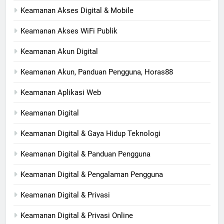
Keamanan Akses Digital & Mobile
Keamanan Akses WiFi Publik
Keamanan Akun Digital
Keamanan Akun, Panduan Pengguna, Horas88
Keamanan Aplikasi Web
Keamanan Digital
Keamanan Digital & Gaya Hidup Teknologi
Keamanan Digital & Panduan Pengguna
Keamanan Digital & Pengalaman Pengguna
Keamanan Digital & Privasi
Keamanan Digital & Privasi Online