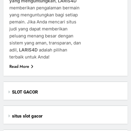
yang menguntungkan
,
LARIS4D
memberikan pengalaman bermain
yang menguntungkan bagi setiap
pemain. Jika Anda mencari situs
judi yang dapat memberikan
peluang menang besar dengan
sistem yang aman, transparan, dan
adil,
LARIS4D
adalah pilihan
terbaik untuk Anda!
Read More
SLOT GACOR
situs slot gacor