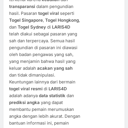
transparansi
dalam pengundian
hasil. Pasaran
togel viral
seperti
Togel Singapore
,
Togel Hongkong
,
dan
Togel Sydney
di
LARIS4D
telah diakui sebagai pasaran yang
sah dan terpercaya. Semua hasil
pengundian di pasaran ini diawasi
oleh badan pengawas yang sah,
yang menjamin bahwa hasil yang
keluar adalah
acakan yang sah
dan tidak dimanipulasi.
Keuntungan lainnya dari bermain
togel viral resmi
di
LARIS4D
adalah adanya
data statistik
dan
prediksi angka
yang dapat
membantu pemain merumuskan
angka dengan lebih akurat. Dengan
bantuan informasi ini, pemain