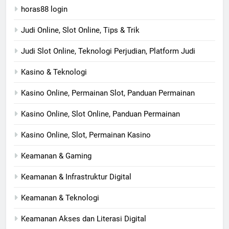
horas88 login
Judi Online, Slot Online, Tips & Trik
Judi Slot Online, Teknologi Perjudian, Platform Judi
Kasino & Teknologi
Kasino Online, Permainan Slot, Panduan Permainan
Kasino Online, Slot Online, Panduan Permainan
Kasino Online, Slot, Permainan Kasino
Keamanan & Gaming
Keamanan & Infrastruktur Digital
Keamanan & Teknologi
Keamanan Akses dan Literasi Digital