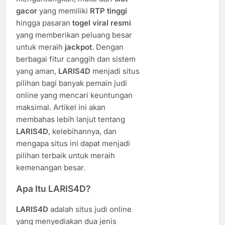
gacor
yang memiliki
RTP tinggi
hingga pasaran
togel viral resmi
yang memberikan peluang besar
untuk meraih
jackpot
. Dengan
berbagai fitur canggih dan sistem
yang aman,
LARIS4D
menjadi situs
pilihan bagi banyak pemain judi
online yang mencari keuntungan
maksimal. Artikel ini akan
membahas lebih lanjut tentang
LARIS4D
, kelebihannya, dan
mengapa situs ini dapat menjadi
pilihan terbaik untuk meraih
kemenangan besar.
Apa Itu LARIS4D?
LARIS4D
adalah situs judi online
yang menyediakan dua jenis