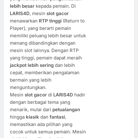
lebih besar
kepada pemain. Di
LARIS4D
, mesin
slot gacor
menawarkan
RTP tinggi
(Return to
Player), yang berarti pemain
memiliki peluang lebih besar untuk
menang dibandingkan dengan
mesin slot lainnya. Dengan RTP
yang tinggi, pemain dapat meraih
jackpot lebih sering
dan lebih
cepat, memberikan pengalaman
bermain yang lebih
menguntungkan.
Mesin
slot gacor
di
LARIS4D
hadir
dengan berbagai tema yang
menarik, mulai dari
petualangan
hingga
klasik
dan
fantasi
,
memastikan ada pilihan yang
cocok untuk semua pemain. Mesin