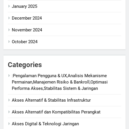
January 2025
December 2024
November 2024
October 2024
Categories
:Pengalaman Pengguna & UX,Analisis Mekanisme
Permainan,Manajemen Risiko & Bankroll,Optimasi
Performa Akses,Stabilitas Sistem & Jaringan
Akses Alternatif & Stabilitas Infrastruktur
Akses Alternatif dan Kompatibilitas Perangkat
Akses Digital & Teknologi Jaringan