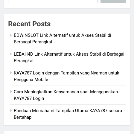
Recent Posts
EDWINSLOT Link Alternatif untuk Akses Stabil di
Berbagai Perangkat
LEBAH4D Link Alternatif untuk Akses Stabil di Berbagai
Perangkat
KAYA787 Login dengan Tampilan yang Nyaman untuk
Pengguna Mobile
Cara Meningkatkan Kenyamanan saat Menggunakan
KAYA787 Login
Panduan Memahami Tampilan Utama KAYA787 secara
Bertahap