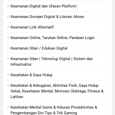
Keamanan Digital dan Ulasan Platform
Keamanan Dompet Digital & Literasi Akses
Keamanan Link Alternatif
Keamanan Online, Taruhan Online, Panduan Login
Keamanan Siber / Edukasi Digital
Keamanan Siber | Teknologi Digital | Sistem dan
Infrastruktur
Kesehatan & Gaya Hidup
Kesehatan & Kebugaran, Aktivitas Fisik, Gaya Hidup
Sehat, Kesehatan Mental, Motivasi Olahraga, Fitness &
Latihan
Kesehatan Mental Game & Hiburan Produktivitas &
Pengembangan Diri Tips & Trik Gaming