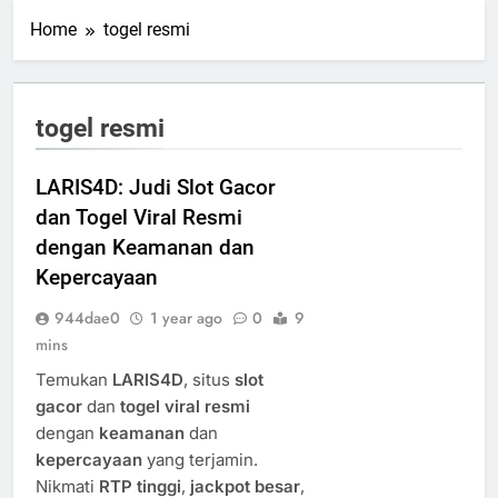
Home
togel resmi
togel resmi
LARIS4D: Judi Slot Gacor
dan Togel Viral Resmi
dengan Keamanan dan
Kepercayaan
944dae0
1 year ago
0
9
mins
Temukan
LARIS4D
, situs
slot
gacor
dan
togel viral resmi
dengan
keamanan
dan
kepercayaan
yang terjamin.
Nikmati
RTP tinggi
,
jackpot besar
,