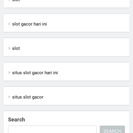
slot gacor hari ini
slot
situs slot gacor hari ini
situs slot gacor
Search
SEARCH