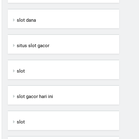
slot dana
situs slot gacor
slot
slot gacor hari ini
slot