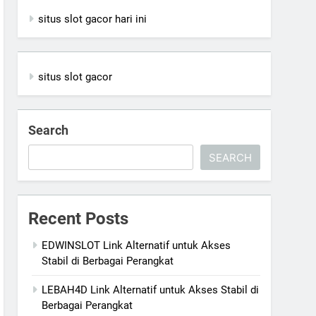
situs slot gacor hari ini
situs slot gacor
Search
SEARCH
Recent Posts
EDWINSLOT Link Alternatif untuk Akses
Stabil di Berbagai Perangkat
LEBAH4D Link Alternatif untuk Akses Stabil di
Berbagai Perangkat