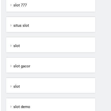
slot 777
situs slot
slot
slot gacor
slot
slot demo