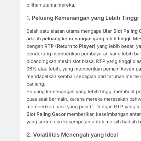
pilihan utama mereka.
1.
Peluang Kemenangan yang Lebih Tinggi
Salah satu alasan utama mengapa
Ular Slot Paling
adalah
peluang kemenangan yang lebih tinggi
. Mes
dengan
RTP (Return to Player)
yang lebih besar, ya
cenderung memberikan pembayaran yang lebih ba
dibandingkan mesin slot biasa. RTP yang tinggi bia
96% atau lebih, yang memberikan pemain kesempat
mendapatkan kembali sebagian dari taruhan merek
panjang.
Peluang kemenangan yang lebih tinggi membuat pe
puas saat bermain, karena mereka merasakan bahwa
memberikan hasil yang positif. Dengan RTP yang le
Slot Paling Gacor
memberikan keseimbangan antar
yang sering dan kesempatan untuk meraih hadiah b
2.
Volatilitas Menengah yang Ideal