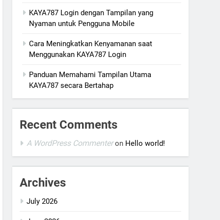
KAYA787 Login dengan Tampilan yang
Nyaman untuk Pengguna Mobile
Cara Meningkatkan Kenyamanan saat
Menggunakan KAYA787 Login
Panduan Memahami Tampilan Utama
KAYA787 secara Bertahap
Recent Comments
A WordPress Commenter
on
Hello world!
Archives
July 2026