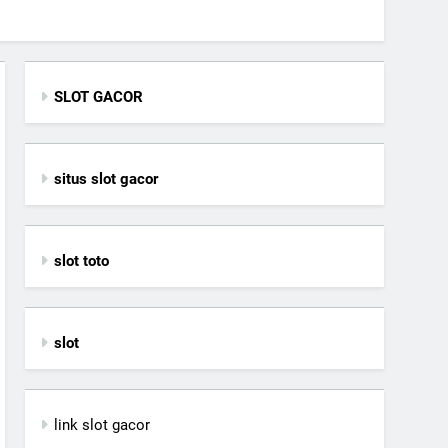
SLOT GACOR
situs slot gacor
slot toto
slot
link slot gacor