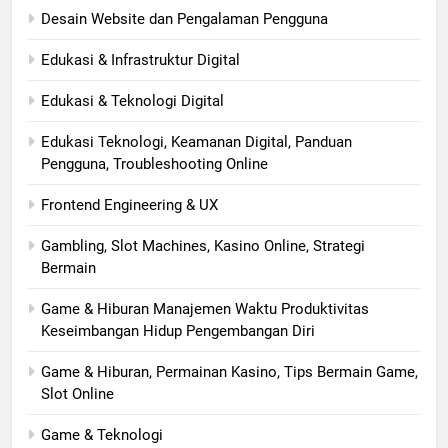
Desain Website dan Pengalaman Pengguna
Edukasi & Infrastruktur Digital
Edukasi & Teknologi Digital
Edukasi Teknologi, Keamanan Digital, Panduan
Pengguna, Troubleshooting Online
Frontend Engineering & UX
Gambling, Slot Machines, Kasino Online, Strategi
Bermain
Game & Hiburan Manajemen Waktu Produktivitas
Keseimbangan Hidup Pengembangan Diri
Game & Hiburan, Permainan Kasino, Tips Bermain Game,
Slot Online
Game & Teknologi