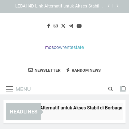
Skip
KAYA787 Login dengan Tampilan yang Nyaman
to
untuk Pengguna Mobile
content
Cara Meningkatkan Kenyamanan saat
Menggunakan KAYA787 Login
EDWINSLOT Link Alternatif untuk Akses Stabil di
Berbagai Perangkat
LEBAH4D Link Alternatif untuk Akses Stabil di
Berbagai Perangkat
KAYA787 Login dengan Tampilan yang Nyaman
untuk Pengguna Mobile
Moscow Rent
Sewa Properti Berkualitas Di Moskow
Cara Meningkatkan Kenyamanan saat
NEWSLETTER
RANDOM NEWS
Estate
Menggunakan KAYA787 Login
Dengan Layanan Dari Moscow Rent Estate.
MENU
WINSLOT Link Alternatif untuk Akses Stabil di Berbagai Peran
HEADLINES
Weeks Ago