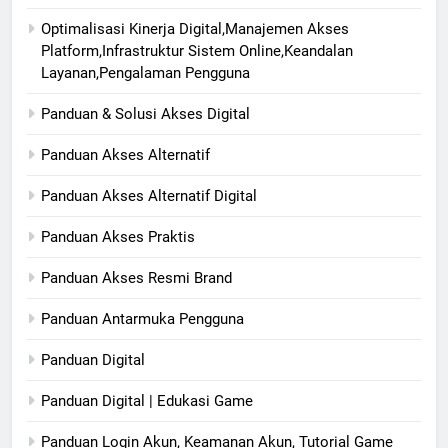
Optimalisasi Kinerja Digital,Manajemen Akses
Platform,Infrastruktur Sistem Online,Keandalan
Layanan,Pengalaman Pengguna
Panduan & Solusi Akses Digital
Panduan Akses Alternatif
Panduan Akses Alternatif Digital
Panduan Akses Praktis
Panduan Akses Resmi Brand
Panduan Antarmuka Pengguna
Panduan Digital
Panduan Digital | Edukasi Game
Panduan Login Akun, Keamanan Akun, Tutorial Game