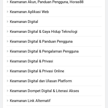
Keamanan Akun, Panduan Pengguna, Horas88
Keamanan Aplikasi Web
Keamanan Digital
Keamanan Digital & Gaya Hidup Teknologi
Keamanan Digital & Panduan Pengguna
Keamanan Digital & Pengalaman Pengguna
Keamanan Digital & Privasi
Keamanan Digital & Privasi Online
Keamanan Digital dan Ulasan Platform
Keamanan Dompet Digital & Literasi Akses
Keamanan Link Alternatif