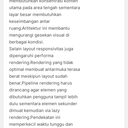
membutuhkan konsentrasi konten
utama pada area tengah sementara
layar besar membutuhkan
keseimbangan antar
ruang.Artitektur ini membantu
mengurangi gesekan visual di
berbagai kondisi.
Selain layout responsivitas juga
dipengaruhi performa
rendering.Rendering yang tidak
optimal membuat antarmuka terasa
berat meskipun layout sudah
benar.Pipeline rendering harus
dirancang agar elemen yang
dibutuhkan pengguna tampil lebih
dulu sementara elemen sekunder
dimuat kemudian via lazy
rendering.Pendekatan ini
memperkecil waktu tunggu dan