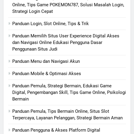
Online, Tips Game POKEMON787, Solusi Masalah Login,
Strategi Login Cepat
Panduan Login, Slot Online, Tips & Trik
Panduan Memilih Situs User Experience Digital Akses
dan Navigasi Online Edukasi Pengguna Dasar
Penggunaan Situs Judi
Panduan Menu dan Navigasi Akun
Panduan Mobile & Optimasi Akses
Panduan Pemula, Strategi Bermain, Edukasi Game
Digital, Pengembangan Skill, Tips Game Online, Psikologi
Bermain
Panduan Pemula, Tips Bermain Online, Situs Slot
Terpercaya, Layanan Pelanggan, Strategi Bermain Aman
Panduan Pengguna & Akses Platform Digital