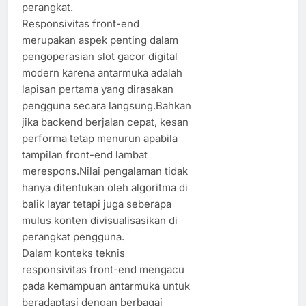
perangkat.
Responsivitas front-end
merupakan aspek penting dalam
pengoperasian slot gacor digital
modern karena antarmuka adalah
lapisan pertama yang dirasakan
pengguna secara langsung.Bahkan
jika backend berjalan cepat, kesan
performa tetap menurun apabila
tampilan front-end lambat
merespons.Nilai pengalaman tidak
hanya ditentukan oleh algoritma di
balik layar tetapi juga seberapa
mulus konten divisualisasikan di
perangkat pengguna.
Dalam konteks teknis
responsivitas front-end mengacu
pada kemampuan antarmuka untuk
beradaptasi dengan berbagai