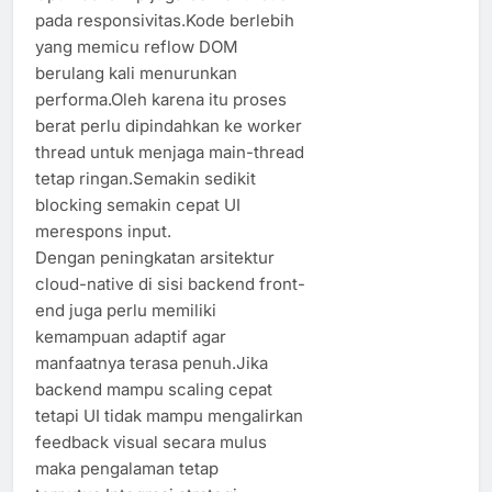
pada responsivitas.Kode berlebih
yang memicu reflow DOM
berulang kali menurunkan
performa.Oleh karena itu proses
berat perlu dipindahkan ke worker
thread untuk menjaga main-thread
tetap ringan.Semakin sedikit
blocking semakin cepat UI
merespons input.
Dengan peningkatan arsitektur
cloud-native di sisi backend front-
end juga perlu memiliki
kemampuan adaptif agar
manfaatnya terasa penuh.Jika
backend mampu scaling cepat
tetapi UI tidak mampu mengalirkan
feedback visual secara mulus
maka pengalaman tetap