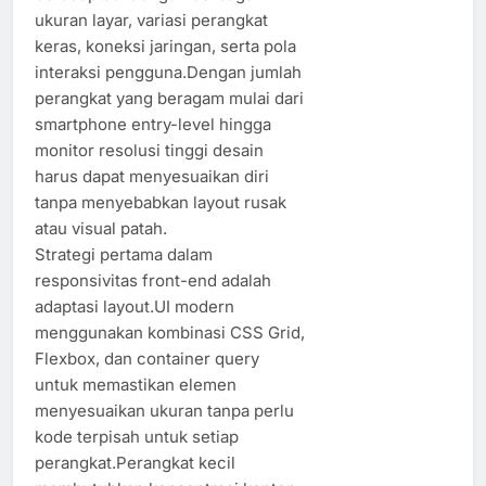
ukuran layar, variasi perangkat
keras, koneksi jaringan, serta pola
interaksi pengguna.Dengan jumlah
perangkat yang beragam mulai dari
smartphone entry-level hingga
monitor resolusi tinggi desain
harus dapat menyesuaikan diri
tanpa menyebabkan layout rusak
atau visual patah.
Strategi pertama dalam
responsivitas front-end adalah
adaptasi layout.UI modern
menggunakan kombinasi CSS Grid,
Flexbox, dan container query
untuk memastikan elemen
menyesuaikan ukuran tanpa perlu
kode terpisah untuk setiap
perangkat.Perangkat kecil