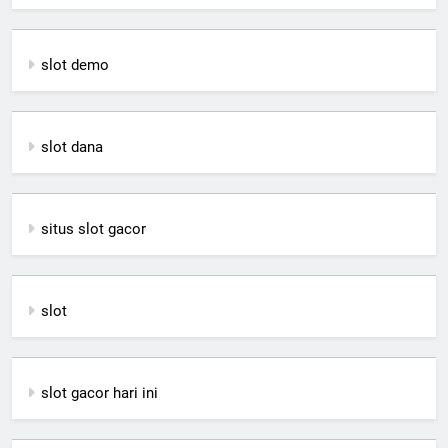
slot demo
slot dana
situs slot gacor
slot
slot gacor hari ini