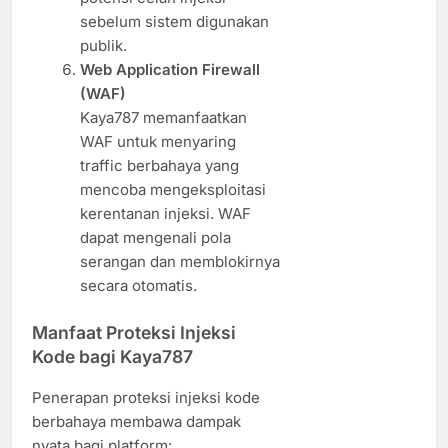
sebelum sistem digunakan
publik.
Web Application Firewall
(WAF)
Kaya787 memanfaatkan
WAF untuk menyaring
traffic berbahaya yang
mencoba mengeksploitasi
kerentanan injeksi. WAF
dapat mengenali pola
serangan dan memblokirnya
secara otomatis.
Manfaat Proteksi Injeksi
Kode bagi Kaya787
Penerapan proteksi injeksi kode
berbahaya membawa dampak
nyata bagi platform: