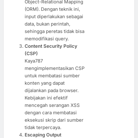
Object-Relational Mapping
(ORM). Dengan teknik ini,
input diperlakukan sebagai
data, bukan perintah,
sehingga peretas tidak bisa
memodifikasi query.
Content Security Policy
(CSP)
Kaya787
mengimplementasikan CSP
untuk membatasi sumber
konten yang dapat
dijalankan pada browser.
Kebijakan ini efektif
mencegah serangan XSS
dengan cara membatasi
eksekusi skrip dari sumber
tidak terpercaya.
Escaping Output