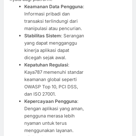
Keamanan Data Pengguna
:
Informasi pribadi dan
transaksi terlindungi dari
manipulasi atau pencurian.
Stabilitas Sistem
: Serangan
yang dapat mengganggu
kinerja aplikasi dapat
dicegah sejak awal.
Kepatuhan Regulasi
:
Kaya787 memenuhi standar
keamanan global seperti
OWASP Top 10, PCI DSS,
dan ISO 27001.
Kepercayaan Pengguna
:
Dengan aplikasi yang aman,
pengguna merasa lebih
nyaman untuk terus
menggunakan layanan.