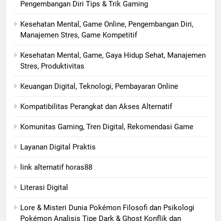
Pengembangan Diri Tips & Trik Gaming
Kesehatan Mental, Game Online, Pengembangan Diri,
Manajemen Stres, Game Kompetitif
Kesehatan Mental, Game, Gaya Hidup Sehat, Manajemen
Stres, Produktivitas
Keuangan Digital, Teknologi, Pembayaran Online
Kompatibilitas Perangkat dan Akses Alternatif
Komunitas Gaming, Tren Digital, Rekomendasi Game
Layanan Digital Praktis
link alternatif horas88
Literasi Digital
Lore & Misteri Dunia Pokémon Filosofi dan Psikologi
Pokémon Analisis Tipe Dark & Ghost Konflik dan