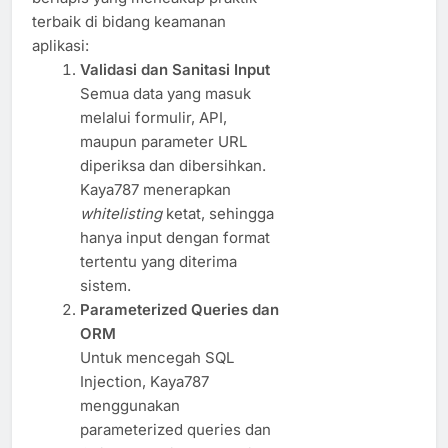
terbaik di bidang keamanan
aplikasi:
Validasi dan Sanitasi Input
Semua data yang masuk
melalui formulir, API,
maupun parameter URL
diperiksa dan dibersihkan.
Kaya787 menerapkan
whitelisting
ketat, sehingga
hanya input dengan format
tertentu yang diterima
sistem.
Parameterized Queries dan
ORM
Untuk mencegah SQL
Injection, Kaya787
menggunakan
parameterized queries dan