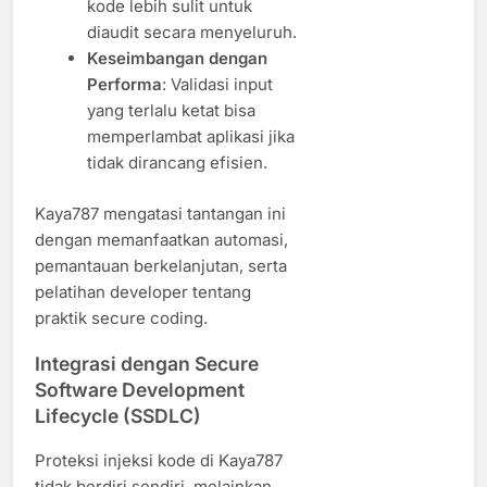
kode lebih sulit untuk
diaudit secara menyeluruh.
Keseimbangan dengan
Performa
: Validasi input
yang terlalu ketat bisa
memperlambat aplikasi jika
tidak dirancang efisien.
Kaya787 mengatasi tantangan ini
dengan memanfaatkan automasi,
pemantauan berkelanjutan, serta
pelatihan developer tentang
praktik secure coding.
Integrasi dengan Secure
Software Development
Lifecycle (SSDLC)
Proteksi injeksi kode di Kaya787
tidak berdiri sendiri, melainkan