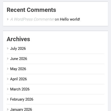
Recent Comments
A WordPress Commenter
on
Hello world!
Archives
July 2026
June 2026
May 2026
April 2026
March 2026
February 2026
January 2026