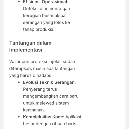
Efisiensi Operasional
:
Deteksi dini mencegah
kerugian besar akibat
serangan yang lolos ke
tahap produksi.
Tantangan dalam
Implementasi
Walaupun proteksi injeksi sudah
diterapkan, masih ada tantangan
yang harus dihadapi:
Evolusi Teknik Serangan
:
Penyerang terus
mengembangkan cara baru
untuk melewati sistem
keamanan.
Kompleksitas Kode
: Aplikasi
besar dengan ribuan baris