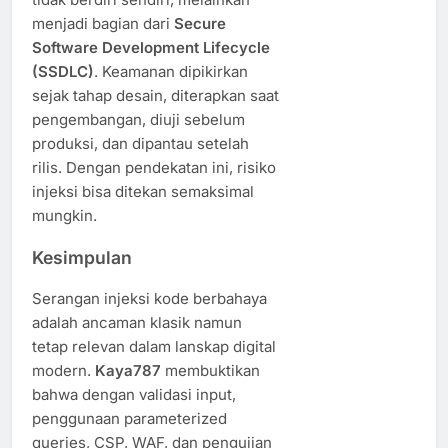
menjadi bagian dari
Secure
Software Development Lifecycle
(SSDLC)
. Keamanan dipikirkan
sejak tahap desain, diterapkan saat
pengembangan, diuji sebelum
produksi, dan dipantau setelah
rilis. Dengan pendekatan ini, risiko
injeksi bisa ditekan semaksimal
mungkin.
Kesimpulan
Serangan injeksi kode berbahaya
adalah ancaman klasik namun
tetap relevan dalam lanskap digital
modern.
Kaya787
membuktikan
bahwa dengan validasi input,
penggunaan parameterized
queries, CSP, WAF, dan pengujian