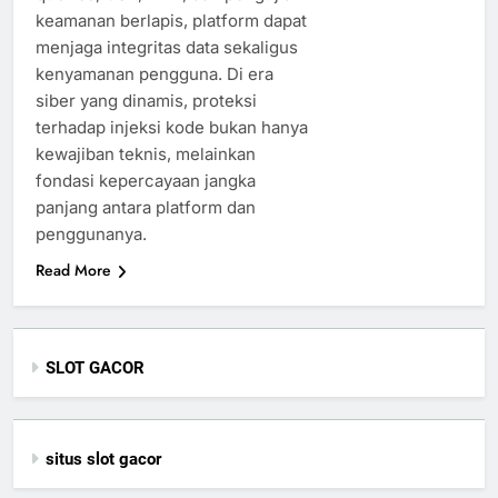
keamanan berlapis, platform dapat
menjaga integritas data sekaligus
kenyamanan pengguna. Di era
siber yang dinamis, proteksi
terhadap injeksi kode bukan hanya
kewajiban teknis, melainkan
fondasi kepercayaan jangka
panjang antara platform dan
penggunanya.
Read More
SLOT GACOR
situs slot gacor