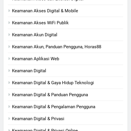
Keamanan Akses Digital & Mobile
Keamanan Akses WiFi Publik
Keamanan Akun Digital
Keamanan Akun, Panduan Pengguna, Horas88
Keamanan Aplikasi Web
Keamanan Digital
Keamanan Digital & Gaya Hidup Teknologi
Keamanan Digital & Panduan Pengguna
Keamanan Digital & Pengalaman Pengguna
Keamanan Digital & Privasi
Keamanan Digital & Privasi Online