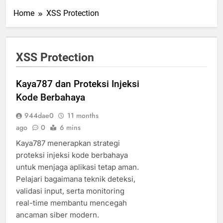
Home
XSS Protection
XSS Protection
Kaya787 dan Proteksi Injeksi
Kode Berbahaya
944dae0
11 months
ago
0
6 mins
Kaya787 menerapkan strategi
proteksi injeksi kode berbahaya
untuk menjaga aplikasi tetap aman.
Pelajari bagaimana teknik deteksi,
validasi input, serta monitoring
real-time membantu mencegah
ancaman siber modern.