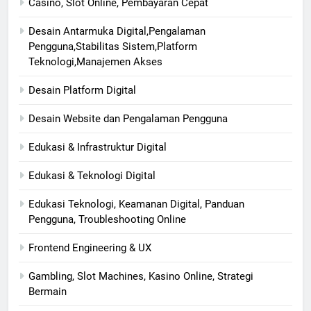
Casino, Slot Online, Pembayaran Cepat
Desain Antarmuka Digital,Pengalaman
Pengguna,Stabilitas Sistem,Platform
Teknologi,Manajemen Akses
Desain Platform Digital
Desain Website dan Pengalaman Pengguna
Edukasi & Infrastruktur Digital
Edukasi & Teknologi Digital
Edukasi Teknologi, Keamanan Digital, Panduan
Pengguna, Troubleshooting Online
Frontend Engineering & UX
Gambling, Slot Machines, Kasino Online, Strategi
Bermain