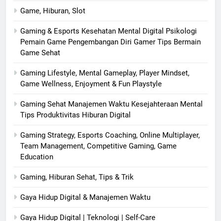
Game, Hiburan, Slot
Gaming & Esports Kesehatan Mental Digital Psikologi
Pemain Game Pengembangan Diri Gamer Tips Bermain
Game Sehat
Gaming Lifestyle, Mental Gameplay, Player Mindset,
Game Wellness, Enjoyment & Fun Playstyle
Gaming Sehat Manajemen Waktu Kesejahteraan Mental
Tips Produktivitas Hiburan Digital
Gaming Strategy, Esports Coaching, Online Multiplayer,
Team Management, Competitive Gaming, Game
Education
Gaming, Hiburan Sehat, Tips & Trik
Gaya Hidup Digital & Manajemen Waktu
Gaya Hidup Digital | Teknologi | Self-Care