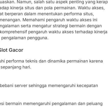
askan. Namun, salah satu aspek penting yang kerap
dap kinerja situs dan pola permainan. Waktu akses,
at berperan dalam menentukan performa situs,
kemenangan. Memahami pengaruh waktu akses ini
galaman serta mengatur strategi bermain dengan
a komprehensif pengaruh waktu akses terhadap kinerja
a pengalaman pengguna.
Slot Gacor
hi performa teknis dan dinamika permainan karena
 sepanjang hari.
embebani server sehingga memengaruhi kecepatan
sesi bermain memengaruhi pengalaman dan peluang