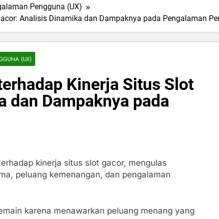
engalaman Pengguna (UX)
t Gacor: Analisis Dinamika dan Dampaknya pada Pengalaman P
GGUNA (UX)
erhadap Kinerja Situs Slot
ka dan Dampaknya pada
erhadap kinerja situs slot gacor, mengulas
rma, peluang kemenangan, dan pengalaman
a pemain karena menawarkan peluang menang yang