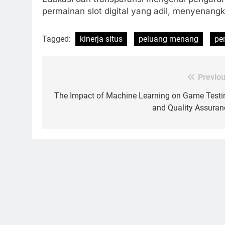
permainan slot digital yang adil, menyenangk
Tagged:
kinerja situs
peluang menang
pe
Previou
Post
navigation
The Impact of Machine Learning on Game Testi
and Quality Assuran