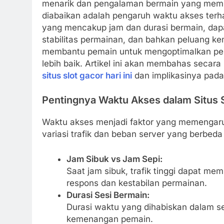
menarik dan pengalaman bermain yang memu
diabaikan adalah pengaruh waktu akses terha
yang mencakup jam dan durasi bermain, dap
stabilitas permainan, dan bahkan peluang 
membantu pemain untuk mengoptimalkan pen
lebih baik. Artikel ini akan membahas secar
situs slot gacor hari ini
dan implikasinya pad
Pentingnya Waktu Akses dalam Situs 
Waktu akses menjadi faktor yang memengaru
variasi trafik dan beban server yang berbeda
Jam Sibuk vs Jam Sepi:
Saat jam sibuk, trafik tinggi dapat m
respons dan kestabilan permainan.
Durasi Sesi Bermain:
Durasi waktu yang dihabiskan dalam 
kemenangan pemain.