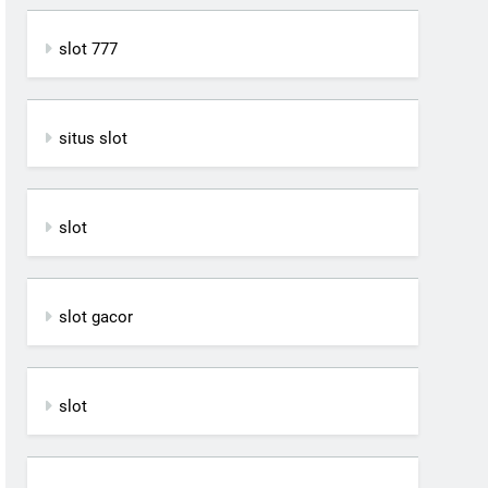
slot 777
situs slot
slot
slot gacor
slot