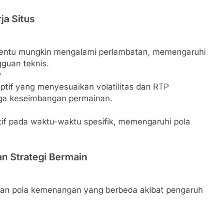
ja Situs
ertentu mungkin mengalami perlambatan, memengaruhi
guan teknis.
P
tif yang menyesuaikan volatilitas dan RTP
ga keseimbangan permainan.
ktif pada waktu-waktu spesifik, memengaruhi pola
 Strategi Bermain
kan pola kemenangan yang berbeda akibat pengaruh