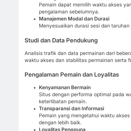
Pemain dapat memilih waktu akses ya
pengalaman sebelumnya.
Manajemen Modal dan Durasi
Menyesuaikan durasi sesi dan taruhan
Studi dan Data Pendukung
Analisis trafik dan data permainan dari bebe
waktu akses dan stabilitas permainan serta
Pengalaman Pemain dan Loyalitas
Kenyamanan Bermain
Situs dengan performa optimal pada w
keterlibatan pemain.
Transparansi dan Informasi
Pemain yang mengetahui waktu akses t
dengan lebih baik.
Loyalitas Pengguna