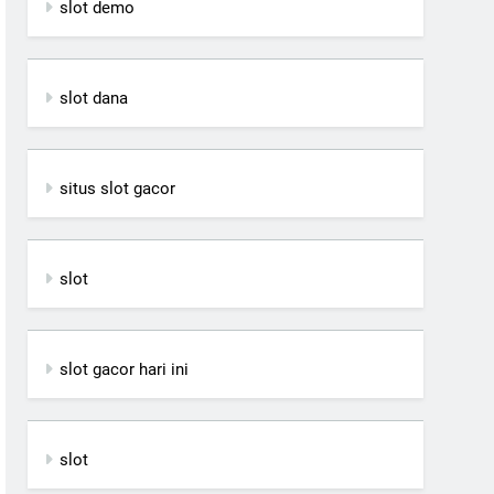
slot demo
slot dana
situs slot gacor
slot
slot gacor hari ini
slot