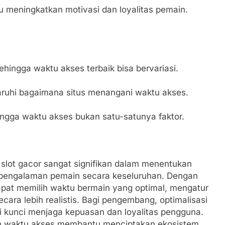
u meningkatkan motivasi dan loyalitas pemain.
ehingga waktu akses terbaik bisa bervariasi.
aruhi bagaimana situs menangani waktu akses.
ngga waktu akses bukan satu-satunya faktor.
 slot gacor sangat signifikan dalam menentukan
n pengalaman pemain secara keseluruhan. Dengan
at memilih waktu bermain yang optimal, mengatur
ecara lebih realistis. Bagi pengembang, optimalisasi
 kunci menjaga kepuasan dan loyalitas pengguna.
uh waktu akses membantu menciptakan ekosistem