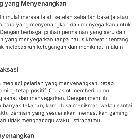
ng yang Menyenangkan
n mulai merasa lelah setelah seharian bekerja atau
kan cara yang menyenangkan dan menyegarkan untuk
Dengan berbagai pilihan permainan yang seru dan
n yang menyegarkan tanpa harus khawatir tentang
tuk melepaskan ketegangan dan menikmati malam
laksasi
a menjadi pelarian yang menyenangkan, tetapi
ming tetap positif. Corlaslot memberi kamu
g sehat dan menyegarkan. Dengan memilih
n banyak tekanan, kamu bisa menikmati waktu santai
aktu bermain yang sesuai akan memastikan gaming
an tidak mengganggu waktu istirahatmu.
enyenangkan