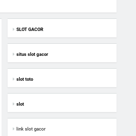
SLOT GACOR
situs slot gacor
slot toto
slot
link slot gacor