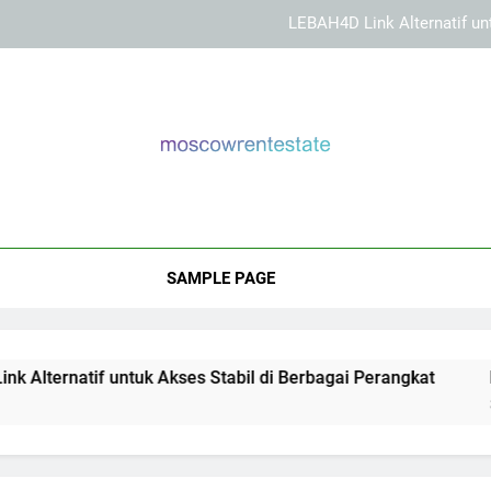
LEBAH4D Link Alternatif un
KAYA787 Login dengan Tampila
Cara Meningkatkan Kenyama
EDWINSLOT Link Alternatif unt
cow Rent Estate
LEBAH4D Link Alternatif un
erti Berkualitas Di Moskow Dengan Layanan Dari Moscow Rent 
KAYA787 Login dengan Tampila
SAMPLE PAGE
Cara Meningkatkan Kenyama
atif untuk Akses Stabil di Berbagai Perangkat
KAYA787
3 Weeks Ag