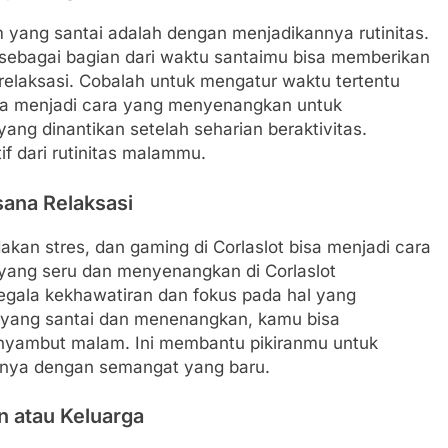
 yang santai adalah dengan menjadikannya rutinitas.
 sebagai bagian dari waktu santaimu bisa memberikan
relaksasi. Cobalah untuk mengatur waktu tertentu
bisa menjadi cara yang menyenangkan untuk
ang dinantikan setelah seharian beraktivitas.
if dari rutinitas malammu.
sana Relaksasi
an stres, dan gaming di Corlaslot bisa menjadi cara
yang seru dan menyenangkan di Corlaslot
gala kekhawatiran dan fokus pada hal yang
yang santai dan menenangkan, kamu bisa
nyambut malam. Ini membantu pikiranmu untuk
utnya dengan semangat yang baru.
n atau Keluarga