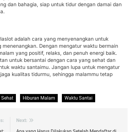
ng dan bahagia, siap untuk tidur dengan damai dan
a.
rlaslot adalah cara yang menyenangkan untuk
ng menenangkan. Dengan mengatur waktu bermain
malam yang positif, relaks, dan penuh energi baik.
tan untuk bersantai dengan cara yang sehat dan
ntuk waktu santaimu. Jangan lupa untuk mengatur
jaga kualitas tidurmu, sehingga malammu tetap
 Sehat
Hiburan Malam
Waktu Santai
s:
Next:
t:
Apa yang Harus Dilakukan Setelah Mendaftar di