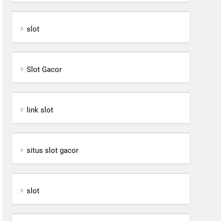
slot
Slot Gacor
link slot
situs slot gacor
slot