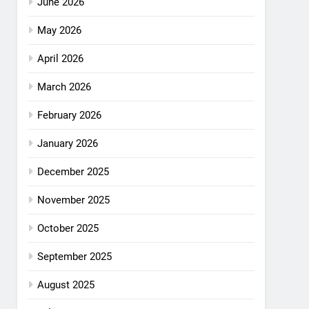
June 2026
May 2026
April 2026
March 2026
February 2026
January 2026
December 2025
November 2025
October 2025
September 2025
August 2025