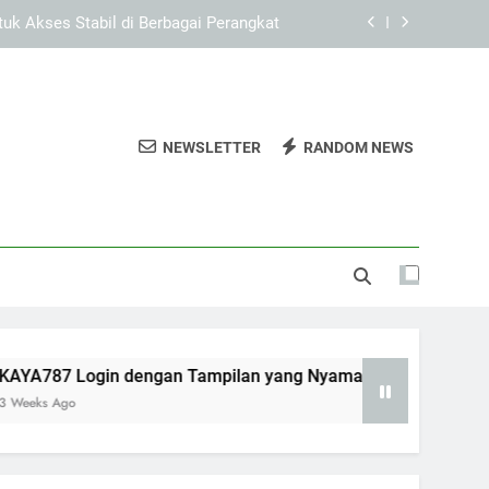
tuk Akses Stabil di Berbagai Perangkat
n yang Nyaman untuk Pengguna Mobile
nan saat Menggunakan KAYA787 Login
NEWSLETTER
RANDOM NEWS
uk Akses Stabil di Berbagai Perangkat
tuk Akses Stabil di Berbagai Perangkat
Estate.
n yang Nyaman untuk Pengguna Mobile
nan saat Menggunakan KAYA787 Login
 Login dengan Tampilan yang Nyaman untuk Pengguna Mobil
o