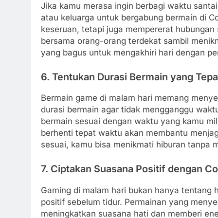
Jika kamu merasa ingin berbagi waktu santa
atau keluarga untuk bergabung bermain di C
keseruan, tetapi juga mempererat hubungan 
bersama orang-orang terdekat sambil menikma
yang bagus untuk mengakhiri hari dengan p
6.
Tentukan Durasi Bermain yang Tepa
Bermain game di malam hari memang menyen
durasi bermain agar tidak mengganggu waktu
bermain sesuai dengan waktu yang kamu mili
berhenti tepat waktu akan membantu menjaga
sesuai, kamu bisa menikmati hiburan tanpa 
7.
Ciptakan Suasana Positif dengan Co
Gaming di malam hari bukan hanya tentang h
positif sebelum tidur. Permainan yang meny
meningkatkan suasana hati dan memberi ener