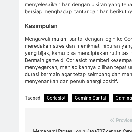
menyelesaikan hari dengan pikiran yang tena
bersiap menghadapi tantangan hari berikutny
Kesimpulan
Mengawali malam santai dengan login ke Co
meredakan stres dan menikmati hiburan ya
yang bijak, kamu bisa menciptakan rutinitas 
Bermain game di Corlaslot memberi kesempa
menyegarkan, menjadikannya pilihan tepat u
durasi bermain agar tetap seimbang dan men
menyenankan dan penuh energi positif.
Tagged:
Corlaslot
Gaming Santai
Gaming
Previou
Post
Memahami Proses Login Kaya787 dengan Cepa