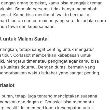
i dengan orang terdekat, kamu bisa mengajak teman
orlaslot. Bermain bersama tidak hanya menambah
sosial. Kamu bisa menikmati waktu berkualitas
ti hiburan dari permainan yang seru. Ini adalah cara
enuh tawa dan kebersamaan.
t untuk Malam Santai
angkan, tetapi sangat penting untuk mengatur
 tidur. Corlaslot memberikan kebebasan untuk
ki. Mengatur timer atau pengingat agar kamu bisa
 kualitas tidurmu. Dengan durasi bermain yang
mengorbankan waktu istirahat yang sangat penting.
rlaslot
iburan, tetapi juga tentang menciptakan suasana
enangkan dan ringan di Corlaslot bisa membantu
gi positif. Ini memberi kamu kesempatan untuk