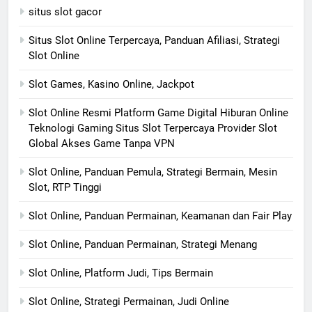
situs slot gacor
Situs Slot Online Terpercaya, Panduan Afiliasi, Strategi
Slot Online
Slot Games, Kasino Online, Jackpot
Slot Online Resmi Platform Game Digital Hiburan Online
Teknologi Gaming Situs Slot Terpercaya Provider Slot
Global Akses Game Tanpa VPN
Slot Online, Panduan Pemula, Strategi Bermain, Mesin
Slot, RTP Tinggi
Slot Online, Panduan Permainan, Keamanan dan Fair Play
Slot Online, Panduan Permainan, Strategi Menang
Slot Online, Platform Judi, Tips Bermain
Slot Online, Strategi Permainan, Judi Online