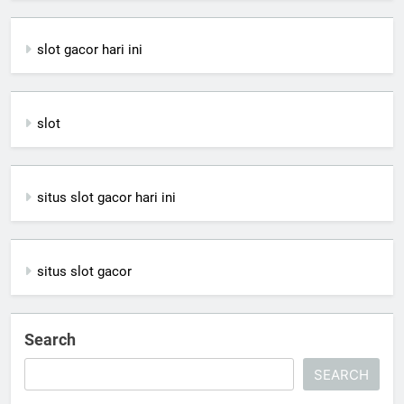
slot gacor hari ini
slot
situs slot gacor hari ini
situs slot gacor
Search
SEARCH