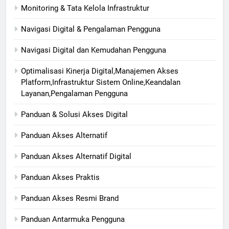
Monitoring & Tata Kelola Infrastruktur
Navigasi Digital & Pengalaman Pengguna
Navigasi Digital dan Kemudahan Pengguna
Optimalisasi Kinerja Digital,Manajemen Akses
Platform,Infrastruktur Sistem Online,Keandalan
Layanan,Pengalaman Pengguna
Panduan & Solusi Akses Digital
Panduan Akses Alternatif
Panduan Akses Alternatif Digital
Panduan Akses Praktis
Panduan Akses Resmi Brand
Panduan Antarmuka Pengguna