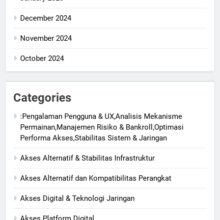
December 2024
November 2024
October 2024
Categories
:Pengalaman Pengguna & UX,Analisis Mekanisme
Permainan,Manajemen Risiko & Bankroll,Optimasi
Performa Akses,Stabilitas Sistem & Jaringan
Akses Alternatif & Stabilitas Infrastruktur
Akses Alternatif dan Kompatibilitas Perangkat
Akses Digital & Teknologi Jaringan
Akses Platform Digital