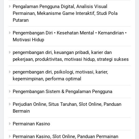
Pengalaman Pengguna Digital, Analisis Visual
Permainan, Mekanisme Game Interaktif, Studi Pola
Putaran
Pengembangan Diri • Kesehatan Mental • Kemandirian •
Motivasi Hidup
pengembangan diri, keuangan pribadi, karier dan
pekerjaan, produktivitas, motivasi hidup, strategi sukses
pengembangan diri, psikologi, motivasi, karier,
kepemimpinan, performa optimal
Pengembangan Sistem & Pengalaman Pengguna
Perjudian Online, Situs Taruhan, Slot Online, Panduan
Bermain
Permainan Kasino
Permainan Kasino, Slot Online, Panduan Permainan