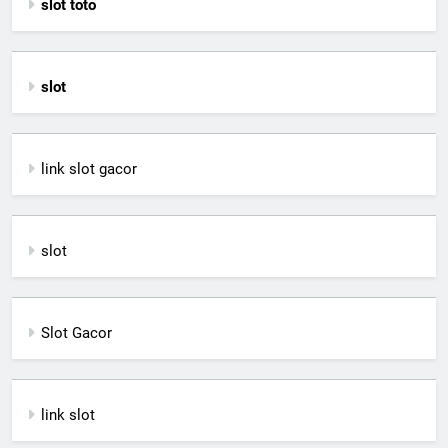
slot toto
slot
link slot gacor
slot
Slot Gacor
link slot