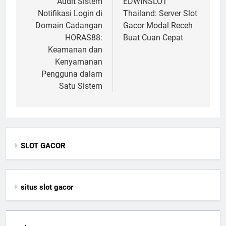
navigation
Audit Sistem
EDWINSLOT
Notifikasi Login di
Thailand: Server Slot
Domain Cadangan
Gacor Modal Receh
HORAS88:
Buat Cuan Cepat
Keamanan dan
Kenyamanan
Pengguna dalam
Satu Sistem
SLOT GACOR
situs slot gacor