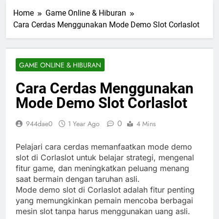
Home
Game Online & Hiburan
Cara Cerdas Menggunakan Mode Demo Slot Corlaslot
GAME ONLINE & HIBURAN
Cara Cerdas Menggunakan
Mode Demo Slot Corlaslot
0
944dae0
1 Year Ago
4 Mins
Pelajari cara cerdas memanfaatkan mode demo
slot di Corlaslot untuk belajar strategi, mengenal
fitur game, dan meningkatkan peluang menang
saat bermain dengan taruhan asli.
Mode demo slot di Corlaslot adalah fitur penting
yang memungkinkan pemain mencoba berbagai
mesin slot tanpa harus menggunakan uang asli.