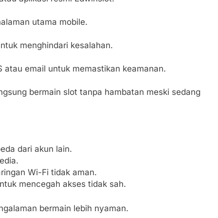
i halaman utama mobile.
 untuk menghindari kesalahan.
S atau email untuk memastikan keamanan.
langsung bermain slot tanpa hambatan meski sedang
da dari akun lain.
edia.
jaringan Wi-Fi tidak aman.
 untuk mencegah akses tidak sah.
engalaman bermain lebih nyaman.