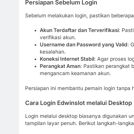
Persiapan Sebelum Login
Sebelum melakukan login, pastikan beberapa 
Akun Terdaftar dan Terverifikasi
: Past
verifikasi akun.
Username dan Password yang Valid
: 
kesalahan.
Koneksi Internet Stabil
: Agar proses lo
Perangkat Aman
: Pastikan perangkat 
mengancam keamanan akun.
Persiapan ini membantu pemain login tanpa 
Cara Login Edwinslot melalui Desktop
Login melalui desktop biasanya digunakan u
tampilan layar penuh. Berikut langkah-langk