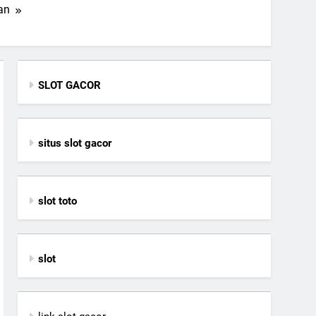
an
SLOT GACOR
situs slot gacor
slot toto
slot