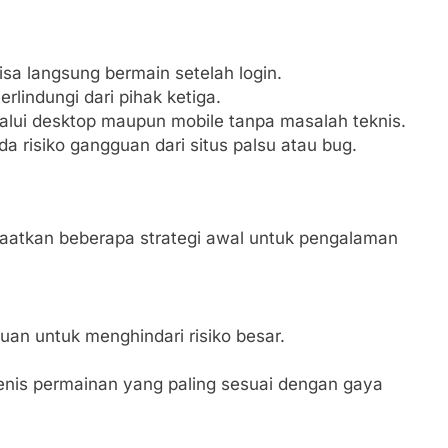
isa langsung bermain setelah login.
terlindungi dari pihak ketiga.
lalui desktop maupun mobile tanpa masalah teknis.
da risiko gangguan dari situs palsu atau bug.
faatkan beberapa strategi awal untuk pengalaman
n untuk menghindari risiko besar.
enis permainan yang paling sesuai dengan gaya