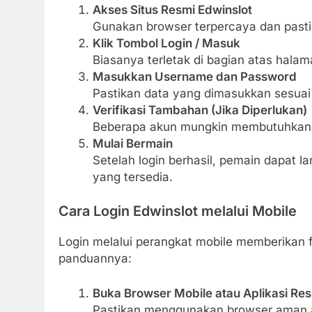
Akses Situs Resmi Edwinslot
Gunakan browser terpercaya dan pasti
Klik Tombol Login / Masuk
Biasanya terletak di bagian atas hala
Masukkan Username dan Password
Pastikan data yang dimasukkan sesuai
Verifikasi Tambahan (Jika Diperlukan)
Beberapa akun mungkin membutuhkan 
Mulai Bermain
Setelah login berhasil, pemain dapat 
yang tersedia.
Cara Login Edwinslot melalui Mobile
Login melalui perangkat mobile memberikan fl
panduannya:
Buka Browser Mobile atau Aplikasi Res
Pastikan menggunakan browser aman at