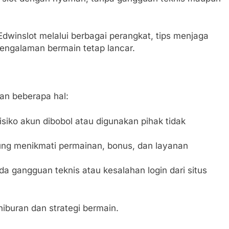
Edwinslot melalui berbagai perangkat, tips menjaga
engalaman bermain tetap lancar.
kan beberapa hal:
isiko akun dibobol atau digunakan pihak tidak
ung menikmati permainan, bonus, dan layanan
ada gangguan teknis atau kesalahan login dari situs
hiburan dan strategi bermain.