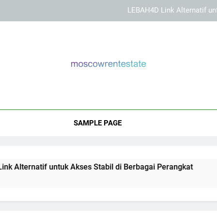
LEBAH4D Link Alternatif un
KAYA787 Login dengan Tampila
Cara Meningkatkan Kenyama
EDWINSLOT Link Alternatif unt
cow Rent Estate
LEBAH4D Link Alternatif un
erti Berkualitas Di Moskow Dengan Layanan Dari Moscow Rent 
KAYA787 Login dengan Tampila
SAMPLE PAGE
Cara Meningkatkan Kenyama
f untuk Akses Stabil di Berbagai Perangkat
KAYA787 Lo
3 Weeks Ago