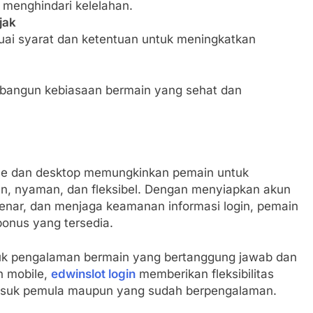
 menghindari kelelahan.
jak
uai syarat dan ketentuan untuk meningkatkan
bangun kebiasaan bermain yang sehat dan
bile dan desktop memungkinkan pemain untuk
n, nyaman, dan fleksibel. Dengan menyiapkan akun
benar, dan menjaga keamanan informasi login, pemain
onus yang tersedia.
tuk pengalaman bermain yang bertanggung jawab dan
n mobile,
edwinslot login
memberikan fleksibilitas
masuk pemula maupun yang sudah berpengalaman.