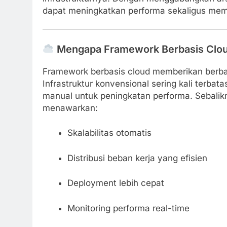
dapat meningkatkan performa sekaligus memp
Mengapa Framework Berbasis Cloud
Framework berbasis cloud memberikan berbag
Infrastruktur konvensional sering kali terba
manual untuk peningkatan performa. Sebalik
menawarkan:
Skalabilitas otomatis
Distribusi beban kerja yang efisien
Deployment lebih cepat
Monitoring performa real-time