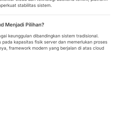
erkuat stabilitas sistem.
 Menjadi Pilihan?
ai keunggulan dibandingkan sistem tradisional.
tas pada kapasitas fisik server dan memerlukan proses
nya, framework modern yang berjalan di atas cloud