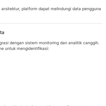
 arsitektur, platform dapat melindungi data pengguna
ta
asi dengan sistem monitoring dan analitik canggih.
me untuk mengidentifikasi: