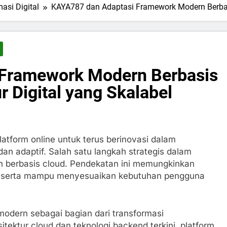
masi Digital
KAYA787 dan Adaptasi Framework Modern Berbasis
Framework Modern Berbasis
r Digital yang Skalabel
atform online untuk terus berinovasi dalam
an adaptif. Salah satu langkah strategis dalam
rn berbasis cloud. Pendekatan ini memungkinkan
ibel serta mampu menyesuaikan kebutuhan pengguna
dern sebagai bagian dari transformasi
tektur cloud dan teknologi backend terkini, platform