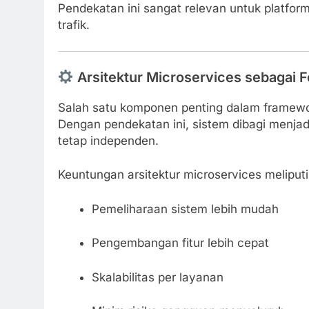
Pendekatan ini sangat relevan untuk platform
trafik.
Arsitektur Microservices sebagai 
Salah satu komponen penting dalam framework
Dengan pendekatan ini, sistem dibagi menja
tetap independen.
Keuntungan arsitektur microservices meliputi
Pemeliharaan sistem lebih mudah
Pengembangan fitur lebih cepat
Skalabilitas per layanan