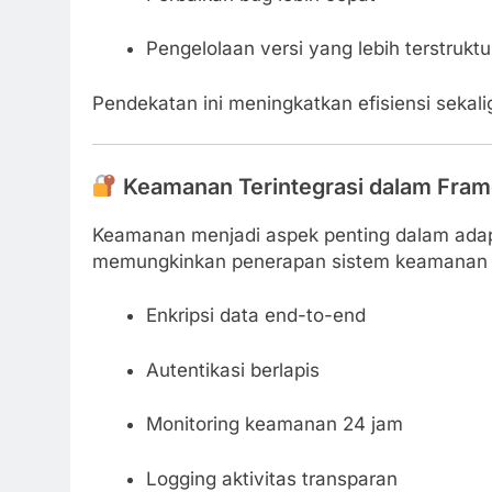
Pengelolaan versi yang lebih terstruktu
Pendekatan ini meningkatkan efisiensi sekali
Keamanan Terintegrasi dalam Fra
Keamanan menjadi aspek penting dalam adap
memungkinkan penerapan sistem keamanan be
Enkripsi data end-to-end
Autentikasi berlapis
Monitoring keamanan 24 jam
Logging aktivitas transparan