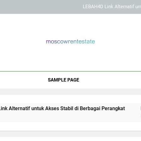
LEBAH4D Link Alternatif un
KAYA787 Login dengan Tampila
Cara Meningkatkan Kenyama
EDWINSLOT Link Alternatif unt
cow Rent Estate
LEBAH4D Link Alternatif un
erti Berkualitas Di Moskow Dengan Layanan Dari Moscow Rent 
KAYA787 Login dengan Tampila
SAMPLE PAGE
Cara Meningkatkan Kenyama
f untuk Akses Stabil di Berbagai Perangkat
KAYA787 Lo
3 Weeks Ago