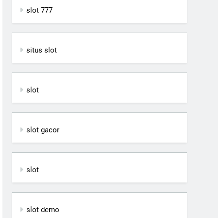
slot 777
situs slot
slot
slot gacor
slot
slot demo