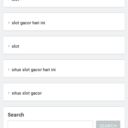
slot gacor hari ini
slot
situs slot gacor hari ini
situs slot gacor
Search
SEARCH