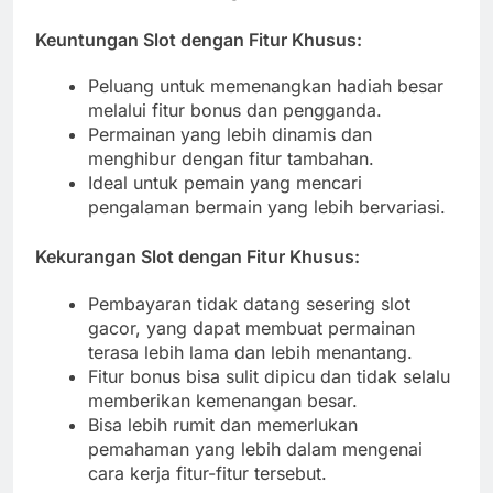
Keuntungan Slot dengan Fitur Khusus
:
Peluang untuk memenangkan hadiah besar
melalui fitur bonus dan pengganda.
Permainan yang lebih dinamis dan
menghibur dengan fitur tambahan.
Ideal untuk pemain yang mencari
pengalaman bermain yang lebih bervariasi.
Kekurangan Slot dengan Fitur Khusus
:
Pembayaran tidak datang sesering slot
gacor, yang dapat membuat permainan
terasa lebih lama dan lebih menantang.
Fitur bonus bisa sulit dipicu dan tidak selalu
memberikan kemenangan besar.
Bisa lebih rumit dan memerlukan
pemahaman yang lebih dalam mengenai
cara kerja fitur-fitur tersebut.