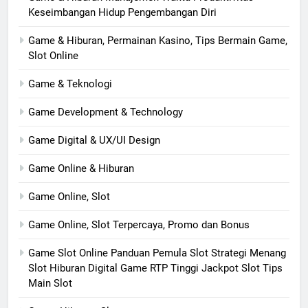
Keseimbangan Hidup Pengembangan Diri
Game & Hiburan, Permainan Kasino, Tips Bermain Game,
Slot Online
Game & Teknologi
Game Development & Technology
Game Digital & UX/UI Design
Game Online & Hiburan
Game Online, Slot
Game Online, Slot Terpercaya, Promo dan Bonus
Game Slot Online Panduan Pemula Slot Strategi Menang
Slot Hiburan Digital Game RTP Tinggi Jackpot Slot Tips
Main Slot