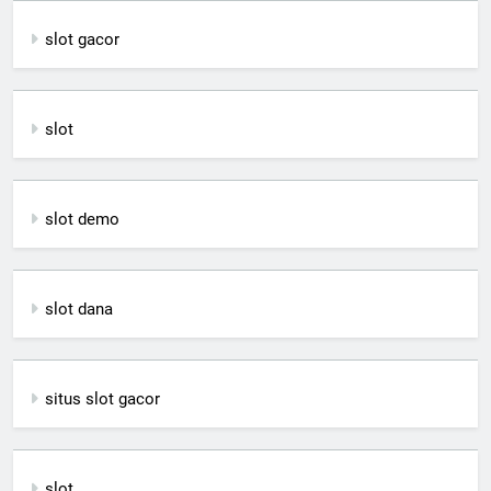
slot gacor
slot
slot demo
slot dana
situs slot gacor
slot