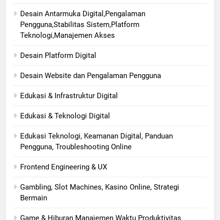
Desain Antarmuka Digital,Pengalaman
Pengguna,Stabilitas Sistem,Platform
Teknologi,Manajemen Akses
Desain Platform Digital
Desain Website dan Pengalaman Pengguna
Edukasi & Infrastruktur Digital
Edukasi & Teknologi Digital
Edukasi Teknologi, Keamanan Digital, Panduan
Pengguna, Troubleshooting Online
Frontend Engineering & UX
Gambling, Slot Machines, Kasino Online, Strategi
Bermain
Game & Hiburan Manajemen Waktu Produktivitas