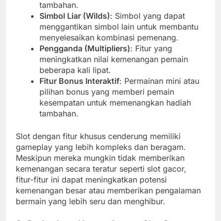
tambahan.
Simbol Liar (Wilds)
: Simbol yang dapat
menggantikan simbol lain untuk membantu
menyelesaikan kombinasi pemenang.
Pengganda (Multipliers)
: Fitur yang
meningkatkan nilai kemenangan pemain
beberapa kali lipat.
Fitur Bonus Interaktif
: Permainan mini atau
pilihan bonus yang memberi pemain
kesempatan untuk memenangkan hadiah
tambahan.
Slot dengan fitur khusus cenderung memiliki
gameplay yang lebih kompleks dan beragam.
Meskipun mereka mungkin tidak memberikan
kemenangan secara teratur seperti slot gacor,
fitur-fitur ini dapat meningkatkan potensi
kemenangan besar atau memberikan pengalaman
bermain yang lebih seru dan menghibur.