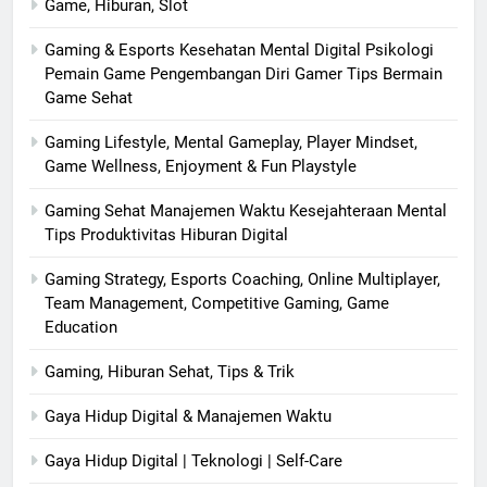
Game, Hiburan, Slot
Gaming & Esports Kesehatan Mental Digital Psikologi
Pemain Game Pengembangan Diri Gamer Tips Bermain
Game Sehat
Gaming Lifestyle, Mental Gameplay, Player Mindset,
Game Wellness, Enjoyment & Fun Playstyle
Gaming Sehat Manajemen Waktu Kesejahteraan Mental
Tips Produktivitas Hiburan Digital
Gaming Strategy, Esports Coaching, Online Multiplayer,
Team Management, Competitive Gaming, Game
Education
Gaming, Hiburan Sehat, Tips & Trik
Gaya Hidup Digital & Manajemen Waktu
Gaya Hidup Digital | Teknologi | Self-Care