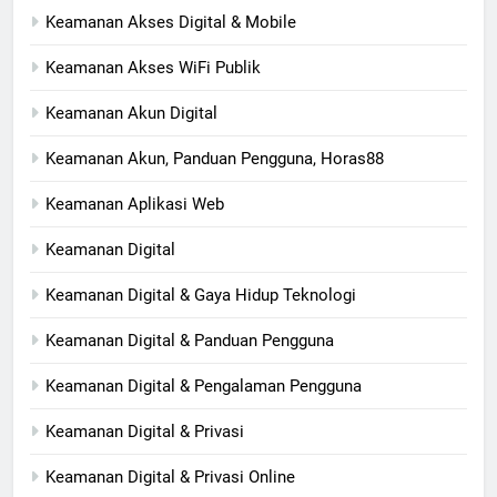
Keamanan Akses Digital & Mobile
Keamanan Akses WiFi Publik
Keamanan Akun Digital
Keamanan Akun, Panduan Pengguna, Horas88
Keamanan Aplikasi Web
Keamanan Digital
Keamanan Digital & Gaya Hidup Teknologi
Keamanan Digital & Panduan Pengguna
Keamanan Digital & Pengalaman Pengguna
Keamanan Digital & Privasi
Keamanan Digital & Privasi Online