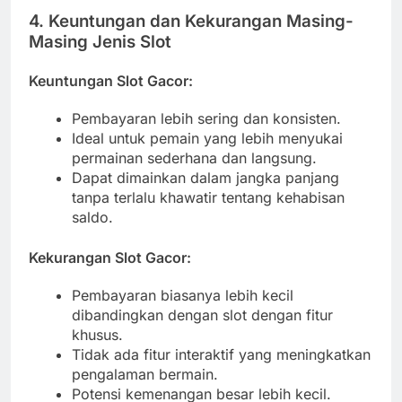
4.
Keuntungan dan Kekurangan Masing-
Masing Jenis Slot
Keuntungan Slot Gacor
:
Pembayaran lebih sering dan konsisten.
Ideal untuk pemain yang lebih menyukai
permainan sederhana dan langsung.
Dapat dimainkan dalam jangka panjang
tanpa terlalu khawatir tentang kehabisan
saldo.
Kekurangan Slot Gacor
:
Pembayaran biasanya lebih kecil
dibandingkan dengan slot dengan fitur
khusus.
Tidak ada fitur interaktif yang meningkatkan
pengalaman bermain.
Potensi kemenangan besar lebih kecil.