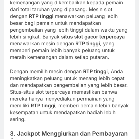
kemenangan yang dikembalikan kepada pemain
dari total taruhan yang dipasang. Mesin slot
dengan
RTP tinggi
menawarkan peluang lebih
besar bagi pemain untuk mendapatkan
pengembalian yang lebih tinggi dalam waktu yang
lebih singkat. Banyak
situs slot gacor terpercaya
menawarkan mesin dengan
RTP tinggi
, yang
memberi pemain lebih banyak peluang untuk
meraih kemenangan dalam setiap putaran.
Dengan memilih mesin dengan
RTP tinggi
, Anda
meningkatkan peluang untuk menang lebih cepat
dan mendapatkan pengembalian yang lebih besar.
Situs-situs slot terpercaya memastikan bahwa
mereka hanya menyediakan permainan yang
memiliki
RTP tinggi
, memberi pemain lebih banyak
kesempatan untuk mendapatkan hadiah lebih
sering.
3.
Jackpot Menggiurkan dan Pembayaran