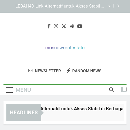
Skip
KAYA787 Login dengan Tampilan yang Nyaman
to
untuk Pengguna Mobile
content
Cara Meningkatkan Kenyamanan saat
Menggunakan KAYA787 Login
EDWINSLOT Link Alternatif untuk Akses Stabil di
Berbagai Perangkat
LEBAH4D Link Alternatif untuk Akses Stabil di
Berbagai Perangkat
KAYA787 Login dengan Tampilan yang Nyaman
untuk Pengguna Mobile
Moscow Rent
Sewa Properti Berkualitas Di Moskow
Cara Meningkatkan Kenyamanan saat
NEWSLETTER
RANDOM NEWS
Estate
Menggunakan KAYA787 Login
Dengan Layanan Dari Moscow Rent Estate.
MENU
WINSLOT Link Alternatif untuk Akses Stabil di Berbagai Peran
HEADLINES
Weeks Ago