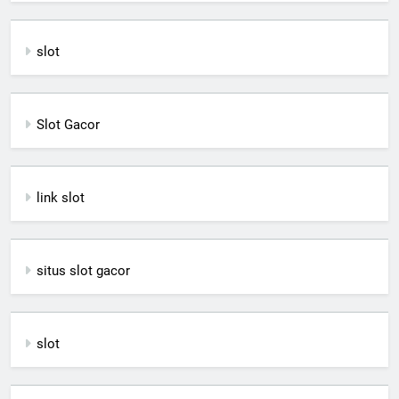
slot
Slot Gacor
link slot
situs slot gacor
slot