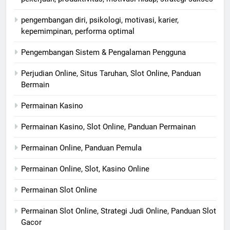
pengembangan diri, psikologi, motivasi, karier,
kepemimpinan, performa optimal
Pengembangan Sistem & Pengalaman Pengguna
Perjudian Online, Situs Taruhan, Slot Online, Panduan
Bermain
Permainan Kasino
Permainan Kasino, Slot Online, Panduan Permainan
Permainan Online, Panduan Pemula
Permainan Online, Slot, Kasino Online
Permainan Slot Online
Permainan Slot Online, Strategi Judi Online, Panduan Slot
Gacor