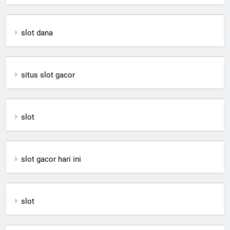
slot dana
situs slot gacor
slot
slot gacor hari ini
slot