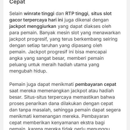
Cepat
Selain
winrate tinggi
dan
RTP tinggi
,
situs slot
gacor terpercaya hari ini
juga dikenal dengan
jackpot menggiurkan
yang dapat diakses oleh
para pemain. Banyak mesin slot yang menawarkan
jackpot progresif, yang terus berkembang seiring
dengan setiap taruhan yang dipasang oleh
pemain. Jackpot progresif ini bisa mencapai
angka yang sangat besar, memberi pemain
peluang untuk meraih hadiah utama yang
mengubah hidup.
Pemain juga dapat menikmati
pembayaran cepat
saat mereka memenangkan jackpot atau hadiah
besar. Situs-situs terpercaya memastikan bahwa
proses penarikan dana dilakukan dengan cepat
dan tanpa masalah, sehingga pemain dapat segera
menikmati kemenangan mereka. Pembayaran
cepat memberikan kenyamanan ekstra bagi
pemain, karena mereka tidak perlu menunggu