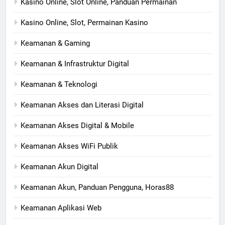
Kasino Online, Slot Online, Panduan Permainan
Kasino Online, Slot, Permainan Kasino
Keamanan & Gaming
Keamanan & Infrastruktur Digital
Keamanan & Teknologi
Keamanan Akses dan Literasi Digital
Keamanan Akses Digital & Mobile
Keamanan Akses WiFi Publik
Keamanan Akun Digital
Keamanan Akun, Panduan Pengguna, Horas88
Keamanan Aplikasi Web