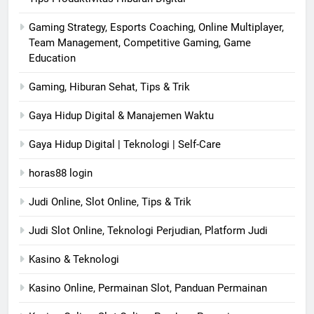
Gaming Strategy, Esports Coaching, Online Multiplayer,
Team Management, Competitive Gaming, Game
Education
Gaming, Hiburan Sehat, Tips & Trik
Gaya Hidup Digital & Manajemen Waktu
Gaya Hidup Digital | Teknologi | Self-Care
horas88 login
Judi Online, Slot Online, Tips & Trik
Judi Slot Online, Teknologi Perjudian, Platform Judi
Kasino & Teknologi
Kasino Online, Permainan Slot, Panduan Permainan