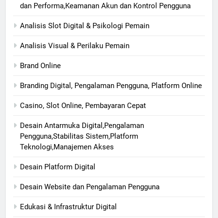
dan Performa,Keamanan Akun dan Kontrol Pengguna
Analisis Slot Digital & Psikologi Pemain
Analisis Visual & Perilaku Pemain
Brand Online
Branding Digital, Pengalaman Pengguna, Platform Online
Casino, Slot Online, Pembayaran Cepat
Desain Antarmuka Digital,Pengalaman
Pengguna,Stabilitas Sistem,Platform
Teknologi,Manajemen Akses
Desain Platform Digital
Desain Website dan Pengalaman Pengguna
Edukasi & Infrastruktur Digital