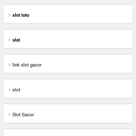
slot toto
slot
link slot gacor
slot
Slot Gacor