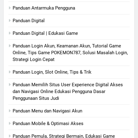
Panduan Antarmuka Pengguna
Panduan Digital
Panduan Digital | Edukasi Game
Panduan Login Akun, Keamanan Akun, Tutorial Game
Online, Tips Game POKEMON787, Solusi Masalah Login,
Strategi Login Cepat
Panduan Login, Slot Online, Tips & Trik
Panduan Memilih Situs User Experience Digital Akses
dan Navigasi Online Edukasi Pengguna Dasar
Penggunaan Situs Judi
Panduan Menu dan Navigasi Akun
Panduan Mobile & Optimasi Akses
Panduan Pemula, Strategi Bermain, Edukasi Game