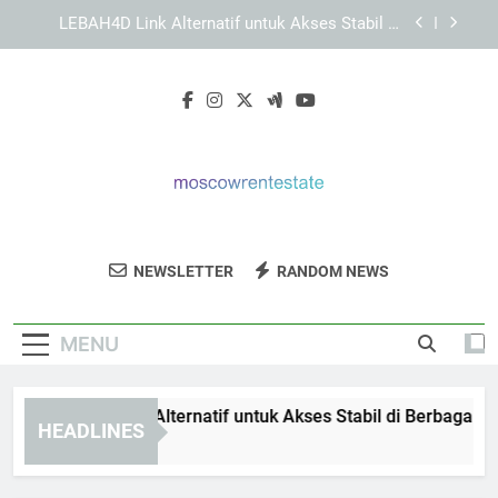
Skip
KAYA787 Login dengan Tampilan yang Nyaman
to
untuk Pengguna Mobile
content
Cara Meningkatkan Kenyamanan saat
Menggunakan KAYA787 Login
EDWINSLOT Link Alternatif untuk Akses Stabil di
Berbagai Perangkat
LEBAH4D Link Alternatif untuk Akses Stabil di
Berbagai Perangkat
KAYA787 Login dengan Tampilan yang Nyaman
untuk Pengguna Mobile
Moscow Rent
Sewa Properti Berkualitas Di Moskow
Cara Meningkatkan Kenyamanan saat
NEWSLETTER
RANDOM NEWS
Estate
Menggunakan KAYA787 Login
Dengan Layanan Dari Moscow Rent Estate.
MENU
WINSLOT Link Alternatif untuk Akses Stabil di Berbagai Pera
HEADLINES
Weeks Ago