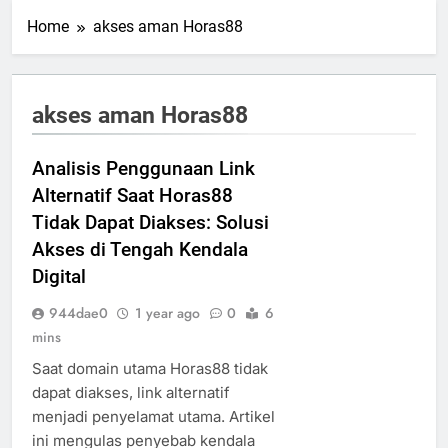
Home
akses aman Horas88
akses aman Horas88
Analisis Penggunaan Link
Alternatif Saat Horas88
Tidak Dapat Diakses: Solusi
Akses di Tengah Kendala
Digital
944dae0
1 year ago
0
6
mins
Saat domain utama Horas88 tidak
dapat diakses, link alternatif
menjadi penyelamat utama. Artikel
ini mengulas penyebab kendala