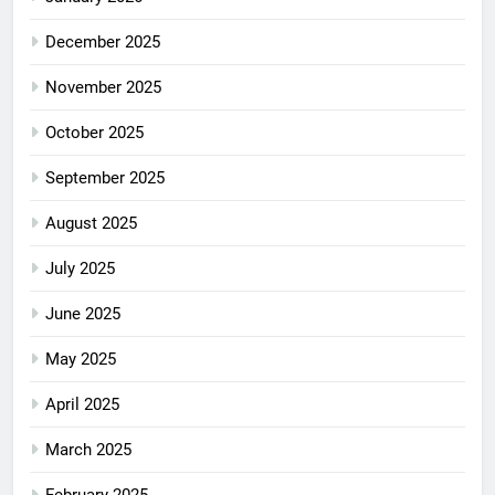
December 2025
November 2025
October 2025
September 2025
August 2025
July 2025
June 2025
May 2025
April 2025
March 2025