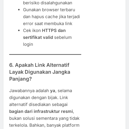
berisiko disalahgunakan
Gunakan browser terbaru
dan hapus cache jika terjadi
error saat membuka link
Cek ikon
HTTPS dan
sertifikat valid
sebelum
login
6.
Apakah Link Alternatif
Layak Digunakan Jangka
Panjang?
Jawabannya adalah
ya
, selama
digunakan dengan bijak. Link
alternatif disediakan sebagai
bagian dari infrastruktur resmi
,
bukan solusi sementara yang tidak
terkelola. Bahkan, banyak platform