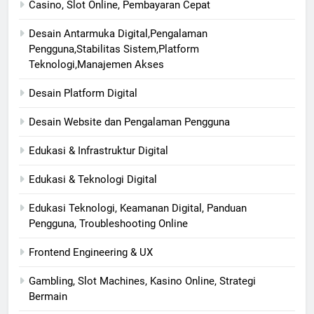
Casino, Slot Online, Pembayaran Cepat
Desain Antarmuka Digital,Pengalaman
Pengguna,Stabilitas Sistem,Platform
Teknologi,Manajemen Akses
Desain Platform Digital
Desain Website dan Pengalaman Pengguna
Edukasi & Infrastruktur Digital
Edukasi & Teknologi Digital
Edukasi Teknologi, Keamanan Digital, Panduan
Pengguna, Troubleshooting Online
Frontend Engineering & UX
Gambling, Slot Machines, Kasino Online, Strategi
Bermain