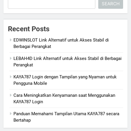
SEARCH
Recent Posts
EDWINSLOT Link Alternatif untuk Akses Stabil di
Berbagai Perangkat
LEBAH4D Link Alternatif untuk Akses Stabil di Berbagai
Perangkat
KAYA787 Login dengan Tampilan yang Nyaman untuk
Pengguna Mobile
Cara Meningkatkan Kenyamanan saat Menggunakan
KAYA787 Login
Panduan Memahami Tampilan Utama KAYA787 secara
Bertahap