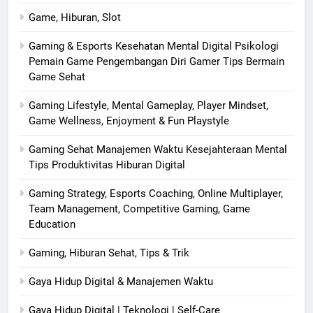
Game, Hiburan, Slot
Gaming & Esports Kesehatan Mental Digital Psikologi
Pemain Game Pengembangan Diri Gamer Tips Bermain
Game Sehat
Gaming Lifestyle, Mental Gameplay, Player Mindset,
Game Wellness, Enjoyment & Fun Playstyle
Gaming Sehat Manajemen Waktu Kesejahteraan Mental
Tips Produktivitas Hiburan Digital
Gaming Strategy, Esports Coaching, Online Multiplayer,
Team Management, Competitive Gaming, Game
Education
Gaming, Hiburan Sehat, Tips & Trik
Gaya Hidup Digital & Manajemen Waktu
Gaya Hidup Digital | Teknologi | Self-Care