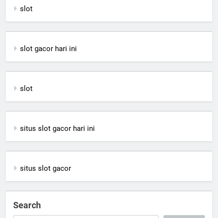
slot
slot gacor hari ini
slot
situs slot gacor hari ini
situs slot gacor
Search