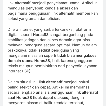
link alternatif menjadi penyelamat utama. Artikel ini
mengulas penyebab kendala akses dan
bagaimana penggunaan link alternatif memberikan
solusi yang aman dan efisien.
Di era internet yang serba terkoneksi, platform
digital seperti
Horas88
sangat bergantung pada
stabilitas jaringan dan akses domain agar bisa
melayani pengguna secara optimal. Namun dalam
praktiknya, tidak sedikit pengguna yang
mengalami masalah seperti
tidak bisa mengakses
domain utama Horas88
, baik karena gangguan
teknis maupun pemblokiran dari penyedia layanan
internet (ISP).
Dalam situasi ini,
link alternatif
menjadi solusi
paling efektif dan cepat. Artikel ini membahas
secara lengkap
analisis penggunaan link alternatif
saat Horas88 tidak dapat diakses
, dengan
menyoroti alasan di balik kendala tersebut,