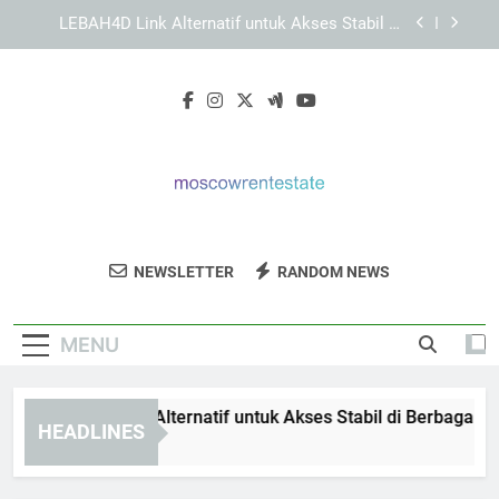
Skip
KAYA787 Login dengan Tampilan yang Nyaman
to
untuk Pengguna Mobile
content
Cara Meningkatkan Kenyamanan saat
Menggunakan KAYA787 Login
EDWINSLOT Link Alternatif untuk Akses Stabil di
Berbagai Perangkat
LEBAH4D Link Alternatif untuk Akses Stabil di
Berbagai Perangkat
KAYA787 Login dengan Tampilan yang Nyaman
untuk Pengguna Mobile
Moscow Rent
Sewa Properti Berkualitas Di Moskow
Cara Meningkatkan Kenyamanan saat
NEWSLETTER
RANDOM NEWS
Estate
Menggunakan KAYA787 Login
Dengan Layanan Dari Moscow Rent Estate.
MENU
WINSLOT Link Alternatif untuk Akses Stabil di Berbagai Peran
HEADLINES
Weeks Ago