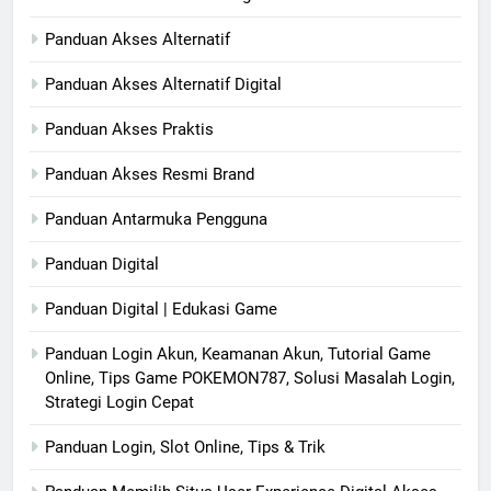
Panduan Akses Alternatif
Panduan Akses Alternatif Digital
Panduan Akses Praktis
Panduan Akses Resmi Brand
Panduan Antarmuka Pengguna
Panduan Digital
Panduan Digital | Edukasi Game
Panduan Login Akun, Keamanan Akun, Tutorial Game
Online, Tips Game POKEMON787, Solusi Masalah Login,
Strategi Login Cepat
Panduan Login, Slot Online, Tips & Trik