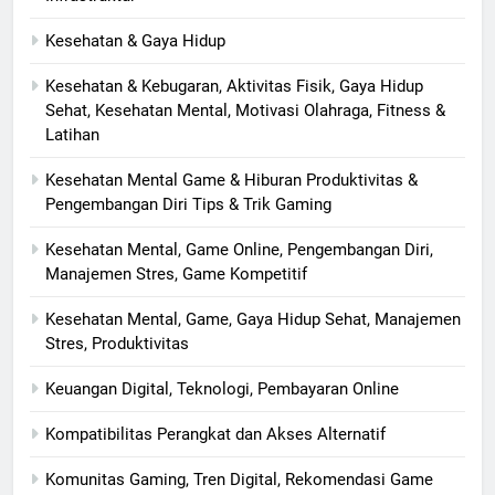
Kesehatan & Gaya Hidup
Kesehatan & Kebugaran, Aktivitas Fisik, Gaya Hidup
Sehat, Kesehatan Mental, Motivasi Olahraga, Fitness &
Latihan
Kesehatan Mental Game & Hiburan Produktivitas &
Pengembangan Diri Tips & Trik Gaming
Kesehatan Mental, Game Online, Pengembangan Diri,
Manajemen Stres, Game Kompetitif
Kesehatan Mental, Game, Gaya Hidup Sehat, Manajemen
Stres, Produktivitas
Keuangan Digital, Teknologi, Pembayaran Online
Kompatibilitas Perangkat dan Akses Alternatif
Komunitas Gaming, Tren Digital, Rekomendasi Game