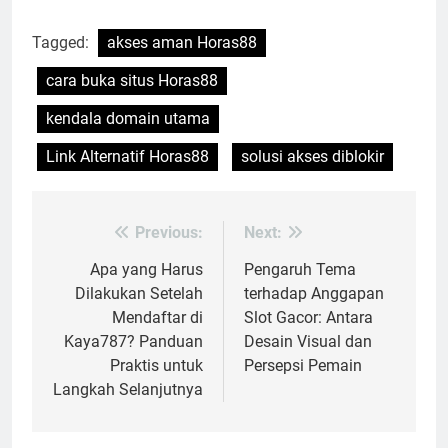
Tagged:
akses aman Horas88
cara buka situs Horas88
kendala domain utama
Link Alternatif Horas88
solusi akses diblokir
Previous:
Next:
Post
navigation
Apa yang Harus
Pengaruh Tema
Dilakukan Setelah
terhadap Anggapan
Mendaftar di
Slot Gacor: Antara
Kaya787? Panduan
Desain Visual dan
Praktis untuk
Persepsi Pemain
Langkah Selanjutnya