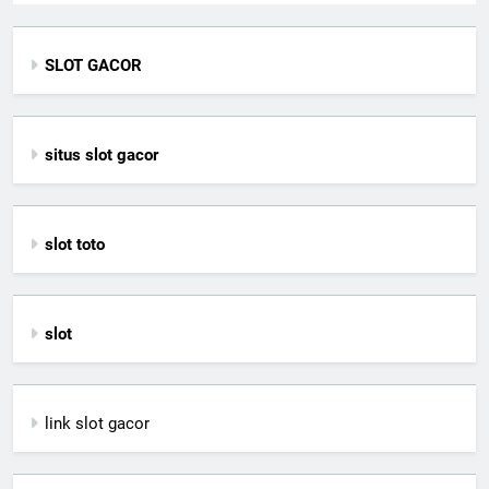
SLOT GACOR
situs slot gacor
slot toto
slot
link slot gacor