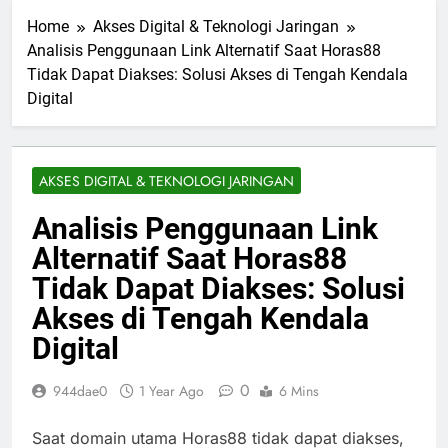
Home
Akses Digital & Teknologi Jaringan
Analisis Penggunaan Link Alternatif Saat Horas88
Tidak Dapat Diakses: Solusi Akses di Tengah Kendala
Digital
AKSES DIGITAL & TEKNOLOGI JARINGAN
Analisis Penggunaan Link
Alternatif Saat Horas88
Tidak Dapat Diakses: Solusi
Akses di Tengah Kendala
Digital
0
944dae0
1 Year Ago
6 Mins
Saat domain utama Horas88 tidak dapat diakses,