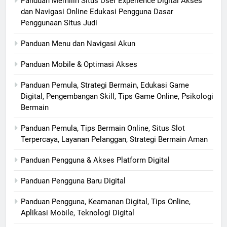
Panduan Memilih Situs User Experience Digital Akses
dan Navigasi Online Edukasi Pengguna Dasar
Penggunaan Situs Judi
Panduan Menu dan Navigasi Akun
Panduan Mobile & Optimasi Akses
Panduan Pemula, Strategi Bermain, Edukasi Game
Digital, Pengembangan Skill, Tips Game Online, Psikologi
Bermain
Panduan Pemula, Tips Bermain Online, Situs Slot
Terpercaya, Layanan Pelanggan, Strategi Bermain Aman
Panduan Pengguna & Akses Platform Digital
Panduan Pengguna Baru Digital
Panduan Pengguna, Keamanan Digital, Tips Online,
Aplikasi Mobile, Teknologi Digital