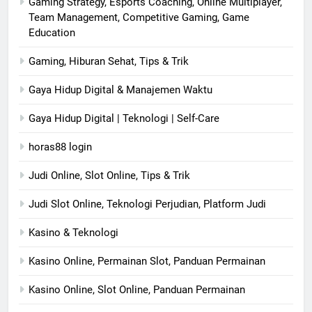
Gaming Strategy, Esports Coaching, Online Multiplayer,
Team Management, Competitive Gaming, Game
Education
Gaming, Hiburan Sehat, Tips & Trik
Gaya Hidup Digital & Manajemen Waktu
Gaya Hidup Digital | Teknologi | Self-Care
horas88 login
Judi Online, Slot Online, Tips & Trik
Judi Slot Online, Teknologi Perjudian, Platform Judi
Kasino & Teknologi
Kasino Online, Permainan Slot, Panduan Permainan
Kasino Online, Slot Online, Panduan Permainan