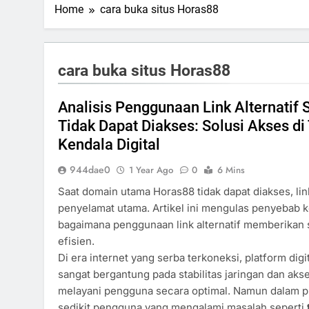
Home
cara buka situs Horas88
cara buka situs Horas88
Analisis Penggunaan Link Alternatif
Tidak Dapat Diakses: Solusi Akses di
Kendala Digital
944dae0
1 Year Ago
0
6 Mins
Saat domain utama Horas88 tidak dapat diakses, link
penyelamat utama. Artikel ini mengulas penyebab 
bagaimana penggunaan link alternatif memberikan 
efisien.
Di era internet yang serba terkoneksi, platform digi
sangat bergantung pada stabilitas jaringan dan aks
melayani pengguna secara optimal. Namun dalam pr
sedikit pengguna yang mengalami masalah seperti