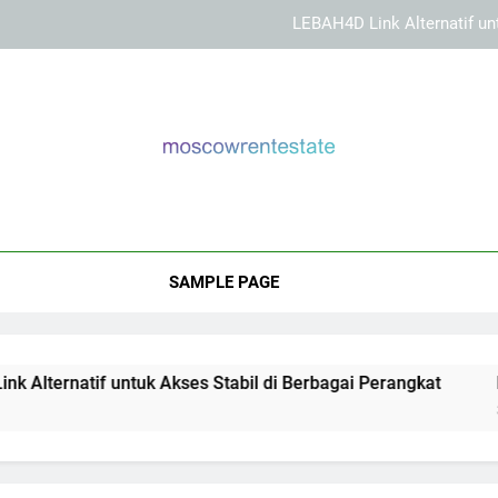
LEBAH4D Link Alternatif un
KAYA787 Login dengan Tampila
Cara Meningkatkan Kenyama
EDWINSLOT Link Alternatif unt
cow Rent Estate
LEBAH4D Link Alternatif un
erti Berkualitas Di Moskow Dengan Layanan Dari Moscow Rent 
KAYA787 Login dengan Tampila
SAMPLE PAGE
Cara Meningkatkan Kenyama
f untuk Akses Stabil di Berbagai Perangkat
KAYA787 Lo
3 Weeks Ago