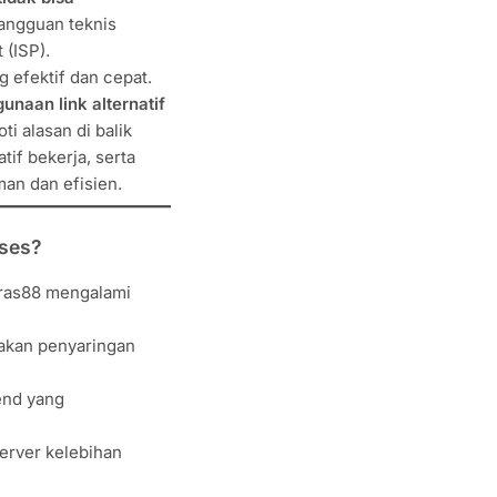
gangguan teknis
 (ISP).
g efektif dan cepat.
unaan link alternatif
i alasan di balik
tif bekerja, serta
an dan efisien.
kses?
ras88 mengalami
ijakan penyaringan
end yang
erver kelebihan