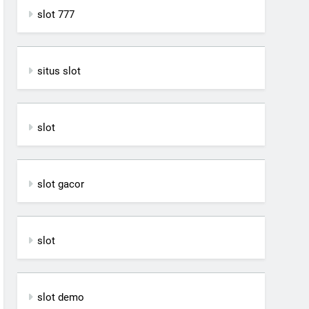
slot 777
situs slot
slot
slot gacor
slot
slot demo