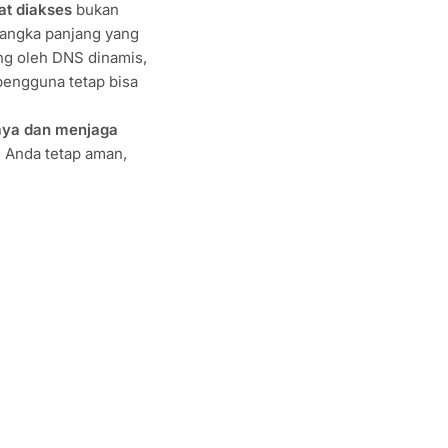
pat diakses
bukan
 jangka panjang yang
ng oleh DNS dinamis,
pengguna tetap bisa
aya dan menjaga
l Anda tetap aman,