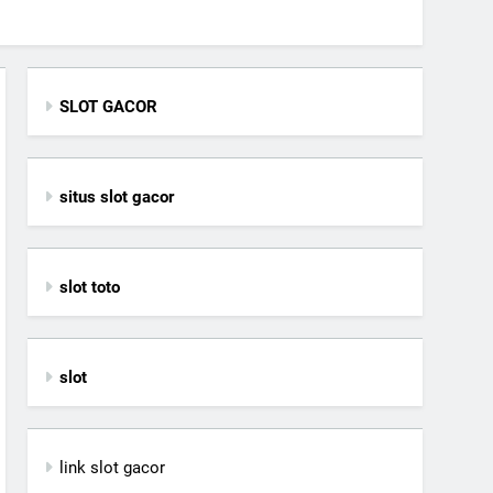
SLOT GACOR
situs slot gacor
slot toto
slot
link slot gacor