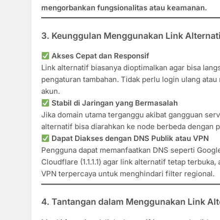
mengorbankan fungsionalitas atau keamanan.
3.
Keunggulan Menggunakan Link Alternati
Akses Cepat dan Responsif
Link alternatif biasanya dioptimalkan agar bisa la
pengaturan tambahan. Tidak perlu login ulang ata
akun.
Stabil di Jaringan yang Bermasalah
Jika domain utama terganggu akibat gangguan serve
alternatif bisa diarahkan ke node berbeda dengan p
Dapat Diakses dengan DNS Publik atau VPN
Pengguna dapat memanfaatkan DNS seperti Google 
Cloudflare (1.1.1.1) agar link alternatif tetap terbu
VPN terpercaya untuk menghindari filter regional.
4.
Tantangan dalam Menggunakan Link Alte