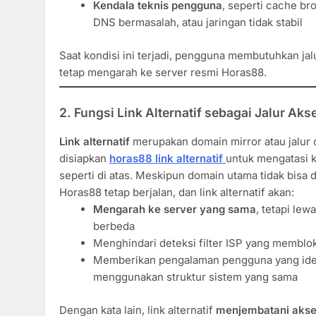
Kendala teknis pengguna
, seperti cache br
DNS bermasalah, atau jaringan tidak stabil
Saat kondisi ini terjadi, pengguna membutuhkan jalu
tetap mengarah ke server resmi Horas88.
2.
Fungsi Link Alternatif sebagai Jalur Ak
Link alternatif
merupakan domain mirror atau jalur
disiapkan
horas88 link alternatif
untuk mengatasi k
seperti di atas. Meskipun domain utama tidak bisa 
Horas88 tetap berjalan, dan link alternatif akan:
Mengarah ke server yang sama
, tetapi lew
berbeda
Menghindari deteksi filter ISP yang memblo
Memberikan pengalaman pengguna yang ide
menggunakan struktur sistem yang sama
Dengan kata lain, link alternatif
menjembatani akse