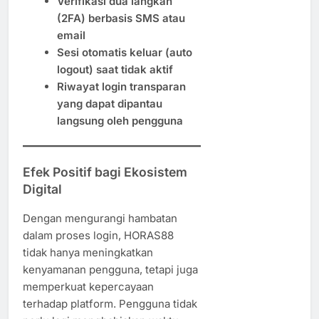
Verifikasi dua langkah
(2FA) berbasis SMS atau
email
Sesi otomatis keluar (auto
logout) saat tidak aktif
Riwayat login transparan
yang dapat dipantau
langsung oleh pengguna
Efek Positif bagi Ekosistem
Digital
Dengan mengurangi hambatan
dalam proses login, HORAS88
tidak hanya meningkatkan
kenyamanan pengguna, tetapi juga
memperkuat kepercayaan
terhadap platform. Pengguna tidak