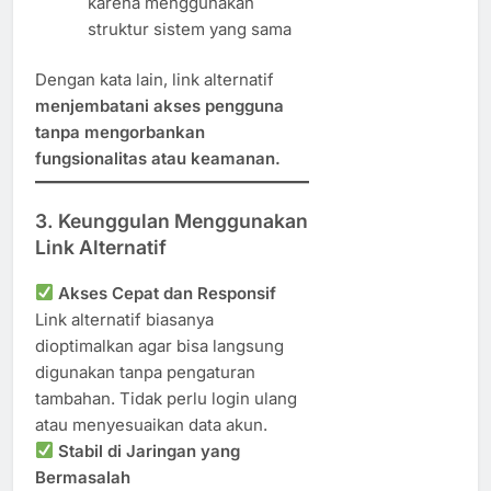
karena menggunakan
struktur sistem yang sama
Dengan kata lain, link alternatif
menjembatani akses pengguna
tanpa mengorbankan
fungsionalitas atau keamanan.
3.
Keunggulan Menggunakan
Link Alternatif
Akses Cepat dan Responsif
Link alternatif biasanya
dioptimalkan agar bisa langsung
digunakan tanpa pengaturan
tambahan. Tidak perlu login ulang
atau menyesuaikan data akun.
Stabil di Jaringan yang
Bermasalah