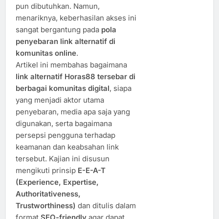
pun dibutuhkan. Namun,
menariknya, keberhasilan akses ini
sangat bergantung pada
pola
penyebaran link alternatif di
komunitas online
.
Artikel ini membahas bagaimana
link alternatif Horas88 tersebar di
berbagai komunitas digital
, siapa
yang menjadi aktor utama
penyebaran, media apa saja yang
digunakan, serta bagaimana
persepsi pengguna terhadap
keamanan dan keabsahan link
tersebut. Kajian ini disusun
mengikuti prinsip
E-E-A-T
(Experience, Expertise,
Authoritativeness,
Trustworthiness)
dan ditulis dalam
format
SEO-friendly
agar dapat