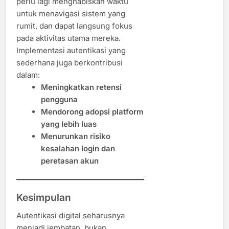
perlu lagi menghabiskan waktu
untuk menavigasi sistem yang
rumit, dan dapat langsung fokus
pada aktivitas utama mereka.
Implementasi autentikasi yang
sederhana juga berkontribusi
dalam:
Meningkatkan retensi
pengguna
Mendorong adopsi platform
yang lebih luas
Menurunkan risiko
kesalahan login dan
peretasan akun
Kesimpulan
Autentikasi digital seharusnya
menjadi jembatan, bukan