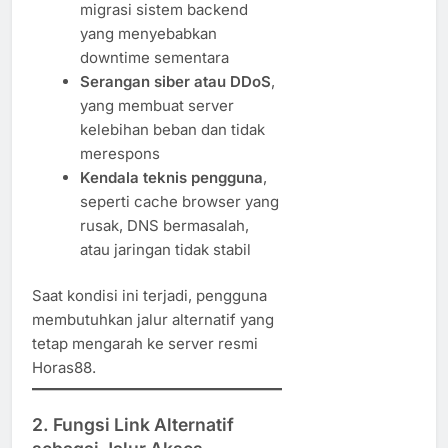
migrasi sistem backend
yang menyebabkan
downtime sementara
Serangan siber atau DDoS
,
yang membuat server
kelebihan beban dan tidak
merespons
Kendala teknis pengguna
,
seperti cache browser yang
rusak, DNS bermasalah,
atau jaringan tidak stabil
Saat kondisi ini terjadi, pengguna
membutuhkan jalur alternatif yang
tetap mengarah ke server resmi
Horas88.
2.
Fungsi Link Alternatif