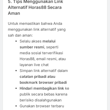
5.
Tips Menggunakan Link
Alternatif Horas88 Secara
Aman
Untuk memastikan bahwa Anda
menggunakan link alternatif yang
sah dan aman:
Selalu akses
melalui
sumber resmi
, seperti
media sosial terverifikasi
Horas88, email resmi, atau
layanan live chat
Simpan link alternatif dalam
catatan pribadi atau
bookmark browser pribadi
Hindari membagikan link
ke
publik secara bebas karena
berisiko disalahgunakan
Gunakan browser terbaru