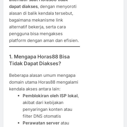
dapat diakses
, dengan menyoroti
alasan di balik kendala tersebut,
bagaimana mekanisme link
alternatif bekerja, serta cara
pengguna bisa mengakses
platform dengan aman dan efisien.
1.
Mengapa Horas88 Bisa
Tidak Dapat Diakses?
Beberapa alasan umum mengapa
domain utama Horas88 mengalami
kendala akses antara lain:
Pemblokiran oleh ISP lokal
,
akibat dari kebijakan
penyaringan konten atau
filter DNS otomatis
Perawatan server
atau