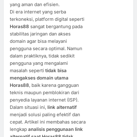
yang aman dan efisien.
Di era internet yang serba
terkoneksi, platform digital seperti
Horas88
sangat bergantung pada
stabilitas jaringan dan akses
domain agar bisa melayani
pengguna secara optimal. Namun
dalam praktiknya, tidak sedikit
pengguna yang mengalami
masalah seperti
tidak bisa
mengakses domain utama
Horas88
, baik karena gangguan
teknis maupun pemblokiran dari
penyedia layanan internet (ISP).
Dalam situasi ini,
link alternatif
menjadi solusi paling efektif dan
cepat. Artikel ini membahas secara
lengkap
analisis penggunaan link
alternatif saat Horas88 tidak