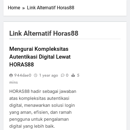
Home
Link Alternatif Horas88
Link Alternatif Horas88
Mengurai Kompleksitas
Autentikasi Digital Lewat
HORAS88
944dae0
1 year ago
0
5
mins
HORAS88 hadir sebagai jawaban
atas kompleksitas autentikasi
digital, menawarkan solusi login
yang aman, efisien, dan ramah
pengguna untuk pengalaman
digital yang lebih baik.