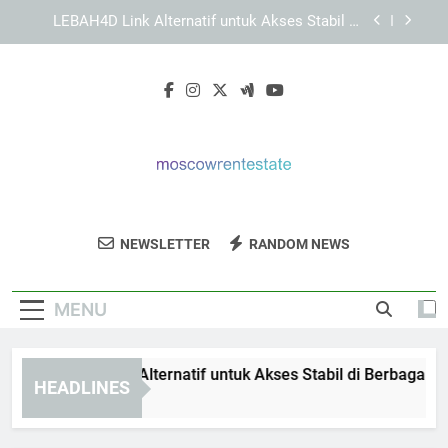
Skip
KAYA787 Login dengan Tampilan yang Nyaman
to
untuk Pengguna Mobile
content
Cara Meningkatkan Kenyamanan saat
Menggunakan KAYA787 Login
EDWINSLOT Link Alternatif untuk Akses Stabil di
Berbagai Perangkat
LEBAH4D Link Alternatif untuk Akses Stabil di
Berbagai Perangkat
KAYA787 Login dengan Tampilan yang Nyaman
untuk Pengguna Mobile
Moscow Rent
Sewa Properti Berkualitas Di Moskow
Cara Meningkatkan Kenyamanan saat
NEWSLETTER
RANDOM NEWS
Estate
Menggunakan KAYA787 Login
Dengan Layanan Dari Moscow Rent Estate.
MENU
WINSLOT Link Alternatif untuk Akses Stabil di Berbagai Peran
HEADLINES
Weeks Ago