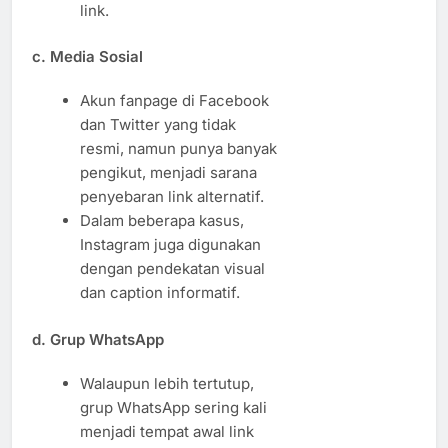
link.
c.
Media Sosial
Akun fanpage di Facebook
dan Twitter yang tidak
resmi, namun punya banyak
pengikut, menjadi sarana
penyebaran link alternatif.
Dalam beberapa kasus,
Instagram juga digunakan
dengan pendekatan visual
dan caption informatif.
d.
Grup WhatsApp
Walaupun lebih tertutup,
grup WhatsApp sering kali
menjadi tempat awal link