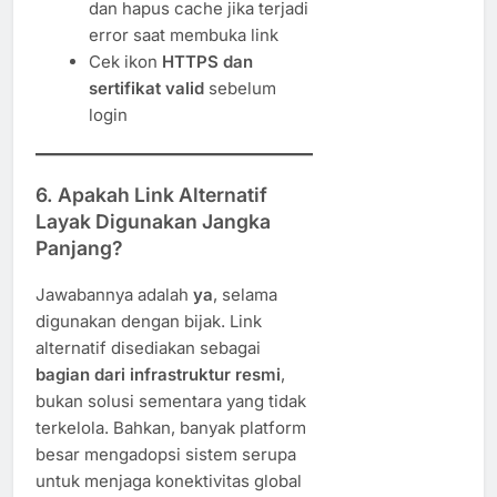
dan hapus cache jika terjadi
error saat membuka link
Cek ikon
HTTPS dan
sertifikat valid
sebelum
login
6.
Apakah Link Alternatif
Layak Digunakan Jangka
Panjang?
Jawabannya adalah
ya
, selama
digunakan dengan bijak. Link
alternatif disediakan sebagai
bagian dari infrastruktur resmi
,
bukan solusi sementara yang tidak
terkelola. Bahkan, banyak platform
besar mengadopsi sistem serupa
untuk menjaga konektivitas global