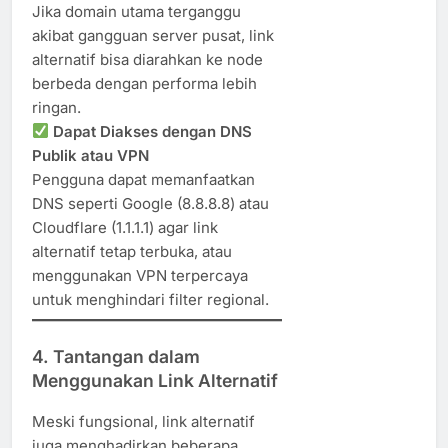
Jika domain utama terganggu
akibat gangguan server pusat, link
alternatif bisa diarahkan ke node
berbeda dengan performa lebih
ringan.
Dapat Diakses dengan DNS
Publik atau VPN
Pengguna dapat memanfaatkan
DNS seperti Google (8.8.8.8) atau
Cloudflare (1.1.1.1) agar link
alternatif tetap terbuka, atau
menggunakan VPN terpercaya
untuk menghindari filter regional.
4.
Tantangan dalam
Menggunakan Link Alternatif
Meski fungsional, link alternatif
juga menghadirkan beberapa