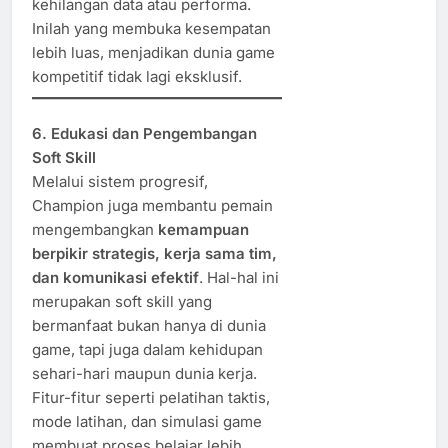
kehilangan data atau performa.
Inilah yang membuka kesempatan
lebih luas, menjadikan dunia game
kompetitif tidak lagi eksklusif.
6. Edukasi dan Pengembangan
Soft Skill
Melalui sistem progresif,
Champion juga membantu pemain
mengembangkan
kemampuan
berpikir strategis, kerja sama tim,
dan komunikasi efektif
. Hal-hal ini
merupakan soft skill yang
bermanfaat bukan hanya di dunia
game, tapi juga dalam kehidupan
sehari-hari maupun dunia kerja.
Fitur-fitur seperti pelatihan taktis,
mode latihan, dan simulasi game
membuat proses belajar lebih