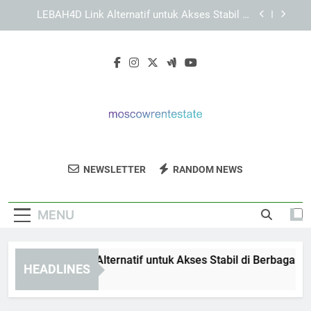
Skip
KAYA787 Login dengan Tampilan yang Nyaman
to
untuk Pengguna Mobile
content
Cara Meningkatkan Kenyamanan saat
Menggunakan KAYA787 Login
EDWINSLOT Link Alternatif untuk Akses Stabil di
Berbagai Perangkat
LEBAH4D Link Alternatif untuk Akses Stabil di
Berbagai Perangkat
KAYA787 Login dengan Tampilan yang Nyaman
untuk Pengguna Mobile
Moscow Rent
Sewa Properti Berkualitas Di Moskow
Cara Meningkatkan Kenyamanan saat
NEWSLETTER
RANDOM NEWS
Estate
Menggunakan KAYA787 Login
Dengan Layanan Dari Moscow Rent Estate.
MENU
DWINSLOT Link Alternatif untuk Akses Stabil di Berbagai Per
HEADLINES
 Weeks Ago