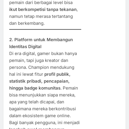
pemain dari berbagai level bisa
ikut berkompetisi tanpa tekanan
,
namun tetap merasa tertantang
dan berkembang.
2. Platform untuk Membangun
Identitas Digital
Di era digital, gamer bukan hanya
pemain, tapi juga kreator dan
persona. Champion mendukung
hal ini lewat fitur
profil publik,
statistik pribadi, pencapaian,
hingga badge komunitas
. Pemain
bisa menunjukkan siapa mereka,
apa yang telah dicapai, dan
bagaimana mereka berkontribusi
dalam ekosistem game online.
Bagi banyak pengguna, ini menjadi