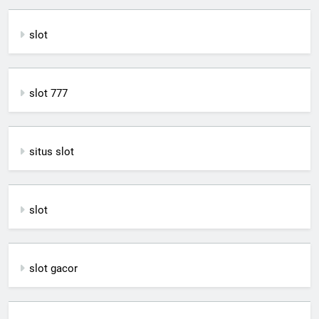
slot
slot 777
situs slot
slot
slot gacor