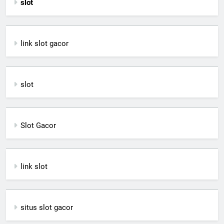
slot
link slot gacor
slot
Slot Gacor
link slot
situs slot gacor