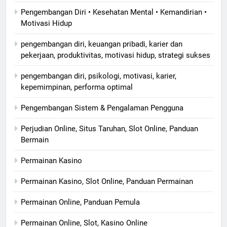
Pengembangan Diri • Kesehatan Mental • Kemandirian •
Motivasi Hidup
pengembangan diri, keuangan pribadi, karier dan
pekerjaan, produktivitas, motivasi hidup, strategi sukses
pengembangan diri, psikologi, motivasi, karier,
kepemimpinan, performa optimal
Pengembangan Sistem & Pengalaman Pengguna
Perjudian Online, Situs Taruhan, Slot Online, Panduan
Bermain
Permainan Kasino
Permainan Kasino, Slot Online, Panduan Permainan
Permainan Online, Panduan Pemula
Permainan Online, Slot, Kasino Online