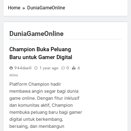
Home
DuniaGameOnline
DuniaGameOnline
Champion Buka Peluang
Baru untuk Gamer Digital
944dae0
1 year ago
0
6
mins
Platform Champion hadir
membawa angin segar bagi dunia
game online. Dengan fitur inklusif
dan komunitas aktif, Champion
membuka peluang baru bagi gamer
digital untuk berkembang,
bersaing, dan membangun