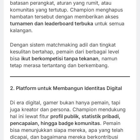
batasan perangkat, aturan yang rumit, atau
komunitas yang tertutup. Champion menghapus
hambatan tersebut dengan memberikan akses
turnamen dan leaderboard terbuka
untuk semua
kalangan.
Dengan sistem matchmaking adil dan tingkat
kesulitan bertahap, pemain dari berbagai level
bisa
ikut berkompetisi tanpa tekanan
, namun
tetap merasa tertantang dan berkembang.
2. Platform untuk Membangun Identitas Digital
Di era digital, gamer bukan hanya pemain, tapi
juga kreator dan persona. Champion mendukung
hal ini lewat fitur
profil publik, statistik pribadi,
pencapaian, hingga badge komunitas
. Pemain
bisa menunjukkan siapa mereka, apa yang telah
dicapai, dan bagaimana mereka berkontribusi