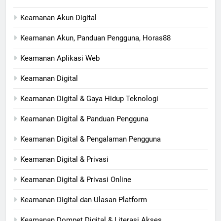
Keamanan Akun Digital
Keamanan Akun, Panduan Pengguna, Horas88
Keamanan Aplikasi Web
Keamanan Digital
Keamanan Digital & Gaya Hidup Teknologi
Keamanan Digital & Panduan Pengguna
Keamanan Digital & Pengalaman Pengguna
Keamanan Digital & Privasi
Keamanan Digital & Privasi Online
Keamanan Digital dan Ulasan Platform
Keamanan Dompet Digital & Literasi Akses