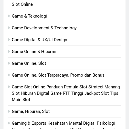
Slot Online
Game & Teknologi
Game Development & Technology
Game Digital & UX/UI Design
Game Online & Hiburan
Game Online, Slot
Game Online, Slot Terpercaya, Promo dan Bonus
Game Slot Online Panduan Pemula Slot Strategi Menang
Slot Hiburan Digital Game RTP Tinggi Jackpot Slot Tips
Main Slot
Game, Hiburan, Slot
Gaming & Esports Kesehatan Mental Digital Psikologi