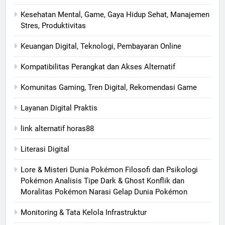
Kesehatan Mental, Game, Gaya Hidup Sehat, Manajemen
Stres, Produktivitas
Keuangan Digital, Teknologi, Pembayaran Online
Kompatibilitas Perangkat dan Akses Alternatif
Komunitas Gaming, Tren Digital, Rekomendasi Game
Layanan Digital Praktis
link alternatif horas88
Literasi Digital
Lore & Misteri Dunia Pokémon Filosofi dan Psikologi
Pokémon Analisis Tipe Dark & Ghost Konflik dan
Moralitas Pokémon Narasi Gelap Dunia Pokémon
Monitoring & Tata Kelola Infrastruktur