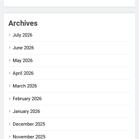
Archives
July 2026
June 2026
May 2026
April 2026
March 2026
February 2026
January 2026
December 2025
November 2025