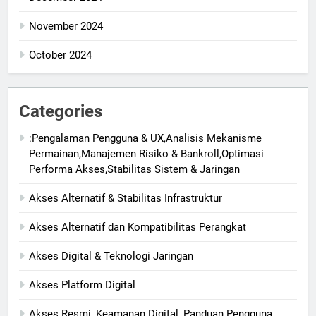
November 2024
October 2024
Categories
:Pengalaman Pengguna & UX,Analisis Mekanisme
Permainan,Manajemen Risiko & Bankroll,Optimasi
Performa Akses,Stabilitas Sistem & Jaringan
Akses Alternatif & Stabilitas Infrastruktur
Akses Alternatif dan Kompatibilitas Perangkat
Akses Digital & Teknologi Jaringan
Akses Platform Digital
Akses Resmi, Keamanan Digital, Panduan Pengguna