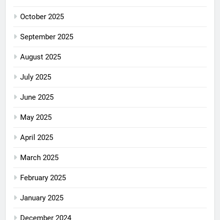
October 2025
September 2025
August 2025
July 2025
June 2025
May 2025
April 2025
March 2025
February 2025
January 2025
December 2024