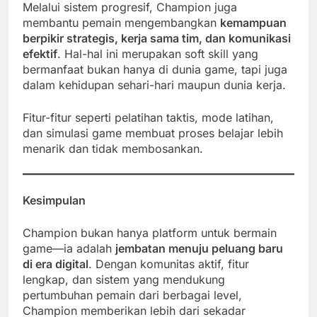
Melalui sistem progresif, Champion juga
membantu pemain mengembangkan
kemampuan
berpikir strategis, kerja sama tim, dan komunikasi
efektif
. Hal-hal ini merupakan soft skill yang
bermanfaat bukan hanya di dunia game, tapi juga
dalam kehidupan sehari-hari maupun dunia kerja.
Fitur-fitur seperti pelatihan taktis, mode latihan,
dan simulasi game membuat proses belajar lebih
menarik dan tidak membosankan.
Kesimpulan
Champion bukan hanya platform untuk bermain
game—ia adalah
jembatan menuju peluang baru
di era digital
. Dengan komunitas aktif, fitur
lengkap, dan sistem yang mendukung
pertumbuhan pemain dari berbagai level,
Champion memberikan lebih dari sekadar