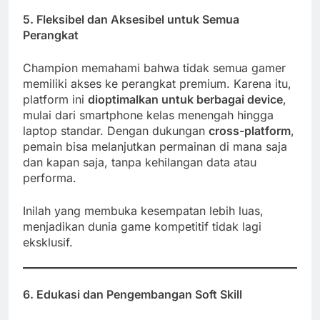
5. Fleksibel dan Aksesibel untuk Semua
Perangkat
Champion memahami bahwa tidak semua gamer
memiliki akses ke perangkat premium. Karena itu,
platform ini
dioptimalkan untuk berbagai device
,
mulai dari smartphone kelas menengah hingga
laptop standar. Dengan dukungan
cross-platform
,
pemain bisa melanjutkan permainan di mana saja
dan kapan saja, tanpa kehilangan data atau
performa.
Inilah yang membuka kesempatan lebih luas,
menjadikan dunia game kompetitif tidak lagi
eksklusif.
6. Edukasi dan Pengembangan Soft Skill