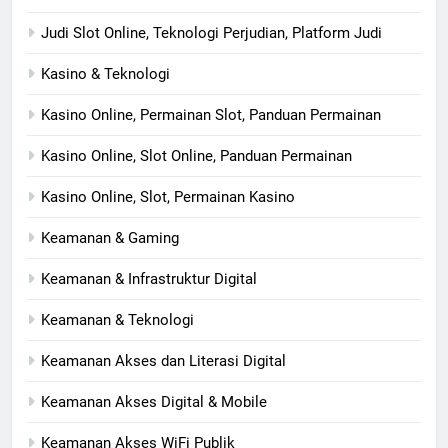
Judi Slot Online, Teknologi Perjudian, Platform Judi
Kasino & Teknologi
Kasino Online, Permainan Slot, Panduan Permainan
Kasino Online, Slot Online, Panduan Permainan
Kasino Online, Slot, Permainan Kasino
Keamanan & Gaming
Keamanan & Infrastruktur Digital
Keamanan & Teknologi
Keamanan Akses dan Literasi Digital
Keamanan Akses Digital & Mobile
Keamanan Akses WiFi Publik