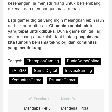
kesenangan: ia menjadi ruang untuk berkembang,
dikenal, dan membangun masa depan.
Bagi gamer digital yang ingin melangkah lebih jauh
dari sekadar hiburan,
Champion adalah pintu
yang tepat untuk dibuka
. Dunia game kini tak lagi
soal menang atau kalah, tapi tentang
bagaimana
kita tumbuh bersama teknologi dan komunitas
yang mendukung
.
Tagged:
ChampionGaming
DuniaGameOnline
EATSEO
GamerDigital
InovasiGaming
KomunitasGame
PeluangGamer
Previous:
Next:
Post
navigation
Mengapa Perlu
Mengenali Pola