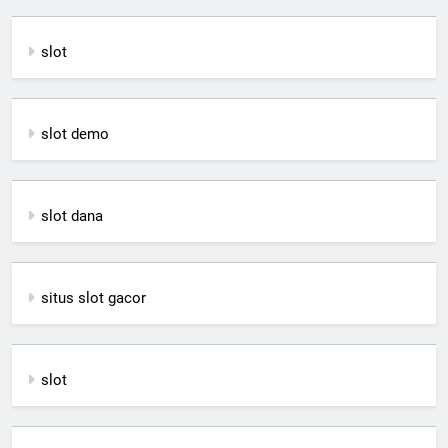
slot
slot demo
slot dana
situs slot gacor
slot