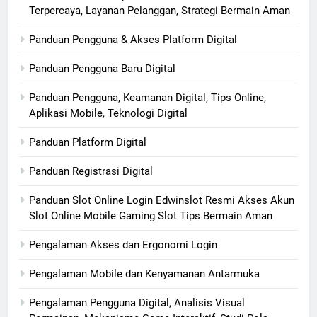
Terpercaya, Layanan Pelanggan, Strategi Bermain Aman
Panduan Pengguna & Akses Platform Digital
Panduan Pengguna Baru Digital
Panduan Pengguna, Keamanan Digital, Tips Online,
Aplikasi Mobile, Teknologi Digital
Panduan Platform Digital
Panduan Registrasi Digital
Panduan Slot Online Login Edwinslot Resmi Akses Akun
Slot Online Mobile Gaming Slot Tips Bermain Aman
Pengalaman Akses dan Ergonomi Login
Pengalaman Mobile dan Kenyamanan Antarmuka
Pengalaman Pengguna Digital, Analisis Visual