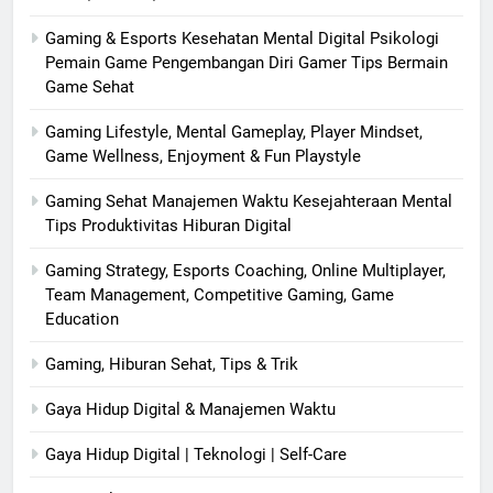
Gaming & Esports Kesehatan Mental Digital Psikologi
Pemain Game Pengembangan Diri Gamer Tips Bermain
Game Sehat
Gaming Lifestyle, Mental Gameplay, Player Mindset,
Game Wellness, Enjoyment & Fun Playstyle
Gaming Sehat Manajemen Waktu Kesejahteraan Mental
Tips Produktivitas Hiburan Digital
Gaming Strategy, Esports Coaching, Online Multiplayer,
Team Management, Competitive Gaming, Game
Education
Gaming, Hiburan Sehat, Tips & Trik
Gaya Hidup Digital & Manajemen Waktu
Gaya Hidup Digital | Teknologi | Self-Care