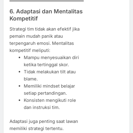
6. Adaptasi dan Mentalitas
Kompetitif
Strategi tim tidak akan efektif jika
pemain mudah panik atau
terpengaruh emosi. Mentalitas
kompetitif meliputi:
Mampu menyesuaikan diri
ketika tertinggal skor.
Tidak melakukan tilt atau
blame.
Memiliki mindset belajar
setiap pertandingan.
Konsisten mengikuti role
dan instruksi tim.
Adaptasi juga penting saat lawan
memiliki strategi tertentu.