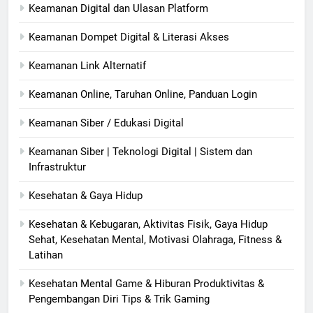
Keamanan Digital dan Ulasan Platform
Keamanan Dompet Digital & Literasi Akses
Keamanan Link Alternatif
Keamanan Online, Taruhan Online, Panduan Login
Keamanan Siber / Edukasi Digital
Keamanan Siber | Teknologi Digital | Sistem dan
Infrastruktur
Kesehatan & Gaya Hidup
Kesehatan & Kebugaran, Aktivitas Fisik, Gaya Hidup
Sehat, Kesehatan Mental, Motivasi Olahraga, Fitness &
Latihan
Kesehatan Mental Game & Hiburan Produktivitas &
Pengembangan Diri Tips & Trik Gaming