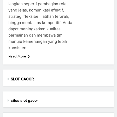
langkah seperti pembagian role
yang jelas, komunikasi efektif,
strategi fleksibel, latihan terarah,
hingga mentalitas kompetitif, Anda
dapat meningkatkan kualitas
permainan dan membawa tim
menuju kemenangan yang lebih
konsisten.
Read More
SLOT GACOR
situs slot gacor