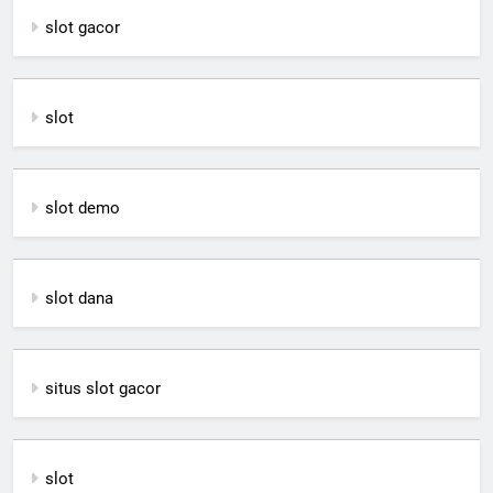
slot gacor
slot
slot demo
slot dana
situs slot gacor
slot