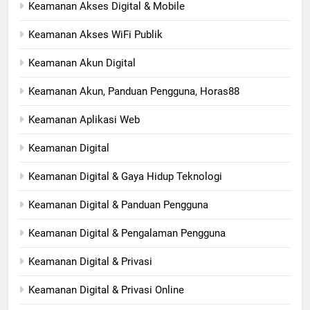
Keamanan Akses Digital & Mobile
Keamanan Akses WiFi Publik
Keamanan Akun Digital
Keamanan Akun, Panduan Pengguna, Horas88
Keamanan Aplikasi Web
Keamanan Digital
Keamanan Digital & Gaya Hidup Teknologi
Keamanan Digital & Panduan Pengguna
Keamanan Digital & Pengalaman Pengguna
Keamanan Digital & Privasi
Keamanan Digital & Privasi Online