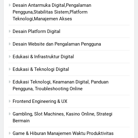
Desain Antarmuka Digital,Pengalaman
Pengguna,Stabilitas Sistem,Platform
Teknologi,Manajemen Akses
Desain Platform Digital
Desain Website dan Pengalaman Pengguna
Edukasi & Infrastruktur Digital
Edukasi & Teknologi Digital
Edukasi Teknologi, Keamanan Digital, Panduan
Pengguna, Troubleshooting Online
Frontend Engineering & UX
Gambling, Slot Machines, Kasino Online, Strategi
Bermain
Game & Hiburan Manajemen Waktu Produktivitas