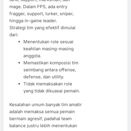
mage. Dalam FPS, ada entry
fragger, support, lurker, sniper,
hingga in-game leader.
Strategi tim yang efektif dimulai
dari:
Menentukan role sesuai
keahlian masing-masing
anggota.
Memastikan komposisi tim
seimbang antara offense,
defense, dan utility.
Tidak memaksakan role
yang tidak dikuasai pemain.
Kesalahan umum banyak tim amatir
adalah memaksa semua pemain
bermain agresif, padahal team
balance justru lebih menentukan