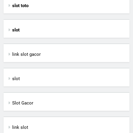
slot toto
slot
link slot gacor
slot
Slot Gacor
link slot