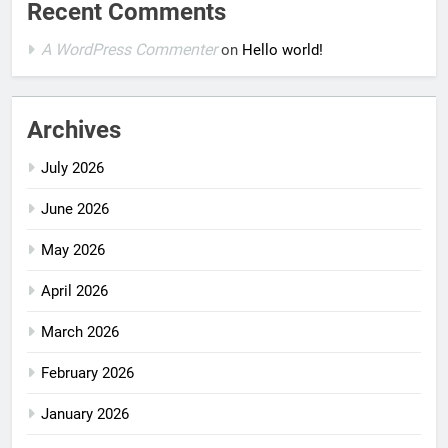
Recent Comments
A WordPress Commenter
on
Hello world!
Archives
July 2026
June 2026
May 2026
April 2026
March 2026
February 2026
January 2026