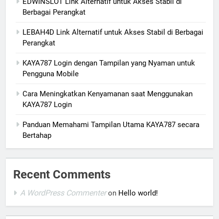
EDWINSLOT Link Alternatif untuk Akses Stabil di
Berbagai Perangkat
LEBAH4D Link Alternatif untuk Akses Stabil di Berbagai
Perangkat
KAYA787 Login dengan Tampilan yang Nyaman untuk
Pengguna Mobile
Cara Meningkatkan Kenyamanan saat Menggunakan
KAYA787 Login
Panduan Memahami Tampilan Utama KAYA787 secara
Bertahap
Recent Comments
A WordPress Commenter
on
Hello world!