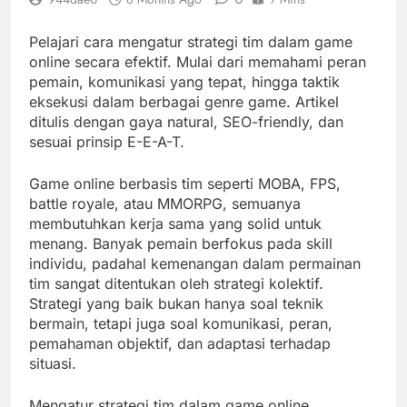
Pelajari cara mengatur strategi tim dalam game
online secara efektif. Mulai dari memahami peran
pemain, komunikasi yang tepat, hingga taktik
eksekusi dalam berbagai genre game. Artikel
ditulis dengan gaya natural, SEO-friendly, dan
sesuai prinsip E-E-A-T.
Game online berbasis tim seperti MOBA, FPS,
battle royale, atau MMORPG, semuanya
membutuhkan kerja sama yang solid untuk
menang. Banyak pemain berfokus pada skill
individu, padahal kemenangan dalam permainan
tim sangat ditentukan oleh strategi kolektif.
Strategi yang baik bukan hanya soal teknik
bermain, tetapi juga soal komunikasi, peran,
pemahaman objektif, dan adaptasi terhadap
situasi.
Mengatur strategi tim dalam game online