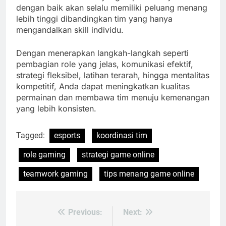
dengan baik akan selalu memiliki peluang menang
lebih tinggi dibandingkan tim yang hanya
mengandalkan skill individu.
Dengan menerapkan langkah-langkah seperti
pembagian role yang jelas, komunikasi efektif,
strategi fleksibel, latihan terarah, hingga mentalitas
kompetitif, Anda dapat meningkatkan kualitas
permainan dan membawa tim menuju kemenangan
yang lebih konsisten.
Tagged:
esports
koordinasi tim
role gaming
strategi game online
teamwork gaming
tips menang game online
Previous:
Next:
Post