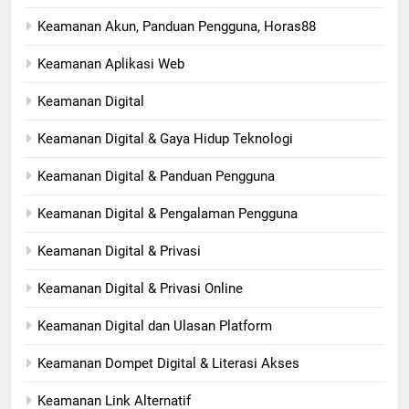
Keamanan Akun, Panduan Pengguna, Horas88
Keamanan Aplikasi Web
Keamanan Digital
Keamanan Digital & Gaya Hidup Teknologi
Keamanan Digital & Panduan Pengguna
Keamanan Digital & Pengalaman Pengguna
Keamanan Digital & Privasi
Keamanan Digital & Privasi Online
Keamanan Digital dan Ulasan Platform
Keamanan Dompet Digital & Literasi Akses
Keamanan Link Alternatif