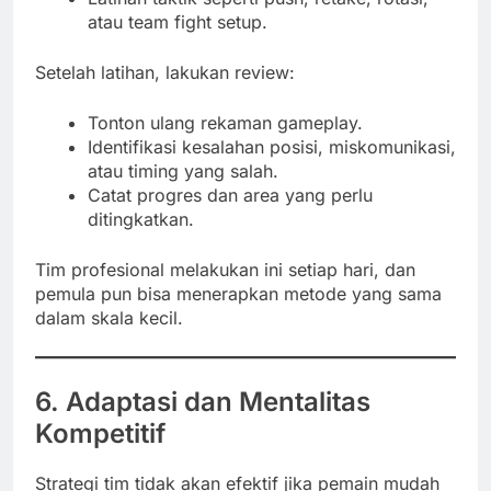
atau team fight setup.
Setelah latihan, lakukan review:
Tonton ulang rekaman gameplay.
Identifikasi kesalahan posisi, miskomunikasi,
atau timing yang salah.
Catat progres dan area yang perlu
ditingkatkan.
Tim profesional melakukan ini setiap hari, dan
pemula pun bisa menerapkan metode yang sama
dalam skala kecil.
6. Adaptasi dan Mentalitas
Kompetitif
Strategi tim tidak akan efektif jika pemain mudah