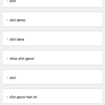
slot
slot demo
slot dana
situs slot gacor
slot
slot gacor hari ini