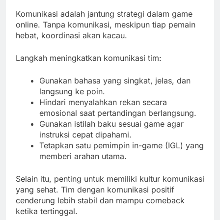
Komunikasi adalah jantung strategi dalam game
online. Tanpa komunikasi, meskipun tiap pemain
hebat, koordinasi akan kacau.
Langkah meningkatkan komunikasi tim:
Gunakan bahasa yang singkat, jelas, dan
langsung ke poin.
Hindari menyalahkan rekan secara
emosional saat pertandingan berlangsung.
Gunakan istilah baku sesuai game agar
instruksi cepat dipahami.
Tetapkan satu pemimpin in-game (IGL) yang
memberi arahan utama.
Selain itu, penting untuk memiliki kultur komunikasi
yang sehat. Tim dengan komunikasi positif
cenderung lebih stabil dan mampu comeback
ketika tertinggal.