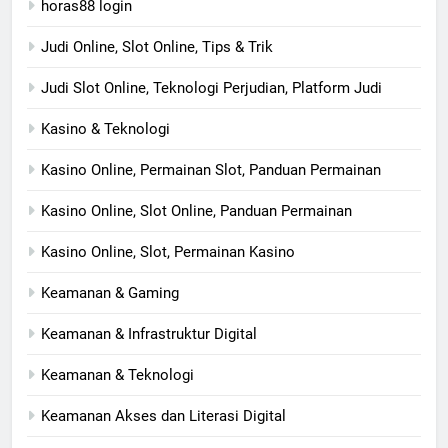
horas88 login
Judi Online, Slot Online, Tips & Trik
Judi Slot Online, Teknologi Perjudian, Platform Judi
Kasino & Teknologi
Kasino Online, Permainan Slot, Panduan Permainan
Kasino Online, Slot Online, Panduan Permainan
Kasino Online, Slot, Permainan Kasino
Keamanan & Gaming
Keamanan & Infrastruktur Digital
Keamanan & Teknologi
Keamanan Akses dan Literasi Digital