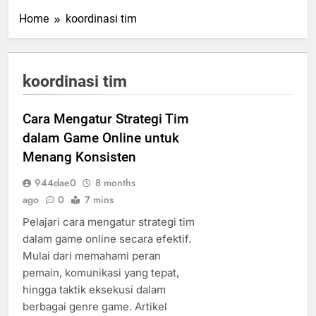
Home
koordinasi tim
koordinasi tim
Cara Mengatur Strategi Tim
dalam Game Online untuk
Menang Konsisten
944dae0
8 months
ago
0
7 mins
Pelajari cara mengatur strategi tim
dalam game online secara efektif.
Mulai dari memahami peran
pemain, komunikasi yang tepat,
hingga taktik eksekusi dalam
berbagai genre game. Artikel