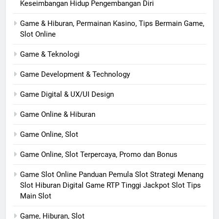
Keseimbangan Hidup Pengembangan Diri
Game & Hiburan, Permainan Kasino, Tips Bermain Game,
Slot Online
Game & Teknologi
Game Development & Technology
Game Digital & UX/UI Design
Game Online & Hiburan
Game Online, Slot
Game Online, Slot Terpercaya, Promo dan Bonus
Game Slot Online Panduan Pemula Slot Strategi Menang
Slot Hiburan Digital Game RTP Tinggi Jackpot Slot Tips
Main Slot
Game, Hiburan, Slot