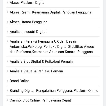
Akses Platform Digital
Akses Resmi, Keamanan Digital, Panduan Pengguna
Akses Utama Pengguna
Analisis Industri Digital
Analisis Interaksi Pengguna,UX dan Desain
Antarmuka,Psikologi Perilaku Digital,Stabilitas Akses
dan Performa,Keamanan Akun dan Kontrol Pengguna
Analisis Slot Digital & Psikologi Pemain
Analisis Visual & Perilaku Pemain
Brand Online
Branding Digital, Pengalaman Pengguna, Platform Online
Casino, Slot Online, Pembayaran Cepat