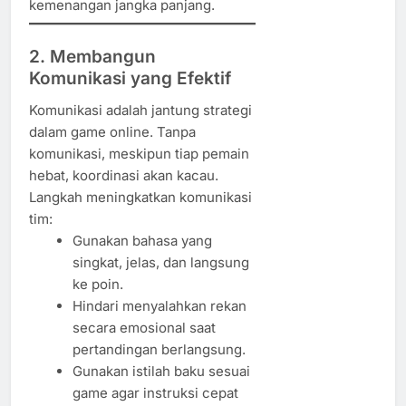
kemenangan jangka panjang.
2. Membangun
Komunikasi yang Efektif
Komunikasi adalah jantung strategi
dalam game online. Tanpa
komunikasi, meskipun tiap pemain
hebat, koordinasi akan kacau.
Langkah meningkatkan komunikasi
tim:
Gunakan bahasa yang
singkat, jelas, dan langsung
ke poin.
Hindari menyalahkan rekan
secara emosional saat
pertandingan berlangsung.
Gunakan istilah baku sesuai
game agar instruksi cepat