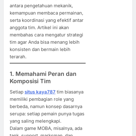
antara pengetahuan mekanik,
kemampuan membaca permainan,
serta koordinasi yang efektif antar
anggota tim. Artikel ini akan
membahas cara mengatur strategi
tim agar Anda bisa menang lebih
konsisten dan bermain lebih
terarah.
1. Memahami Peran dan
Komposisi Tim
Setiap
situs kaya787
tim biasanya
memiliki pembagian role yang
berbeda, namun konsep dasarnya
serupa: setiap pemain punya tugas
yang saling melengkapi.
Dalam game MOBA, misalnya, ada
tank, support, marksman, dan