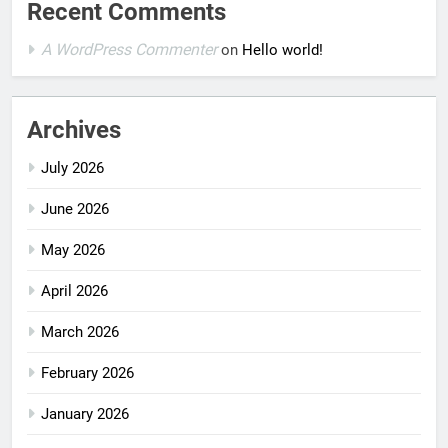
Recent Comments
A WordPress Commenter
on
Hello world!
Archives
July 2026
June 2026
May 2026
April 2026
March 2026
February 2026
January 2026