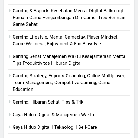
Gaming & Esports Kesehatan Mental Digital Psikologi
Pemain Game Pengembangan Diri Gamer Tips Bermain
Game Sehat
Gaming Lifestyle, Mental Gameplay, Player Mindset,
Game Wellness, Enjoyment & Fun Playstyle
Gaming Sehat Manajemen Waktu Kesejahteraan Mental
Tips Produktivitas Hiburan Digital
Gaming Strategy, Esports Coaching, Online Multiplayer,
Team Management, Competitive Gaming, Game
Education
Gaming, Hiburan Sehat, Tips & Trik
Gaya Hidup Digital & Manajemen Waktu
Gaya Hidup Digital | Teknologi | Self-Care