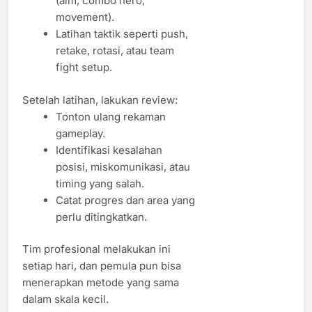
(aim, combo hero,
movement).
Latihan taktik seperti push,
retake, rotasi, atau team
fight setup.
Setelah latihan, lakukan review:
Tonton ulang rekaman
gameplay.
Identifikasi kesalahan
posisi, miskomunikasi, atau
timing yang salah.
Catat progres dan area yang
perlu ditingkatkan.
Tim profesional melakukan ini
setiap hari, dan pemula pun bisa
menerapkan metode yang sama
dalam skala kecil.