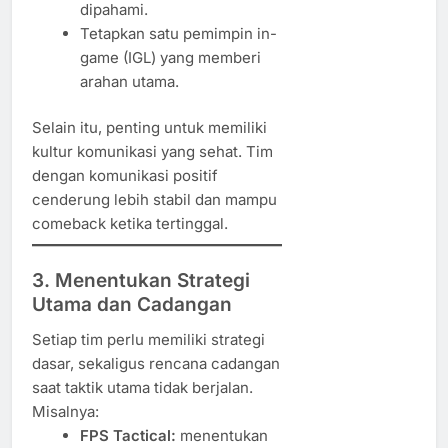
dipahami.
Tetapkan satu pemimpin in-
game (IGL) yang memberi
arahan utama.
Selain itu, penting untuk memiliki
kultur komunikasi yang sehat. Tim
dengan komunikasi positif
cenderung lebih stabil dan mampu
comeback ketika tertinggal.
3. Menentukan Strategi
Utama dan Cadangan
Setiap tim perlu memiliki strategi
dasar, sekaligus rencana cadangan
saat taktik utama tidak berjalan.
Misalnya:
FPS Tactical:
menentukan