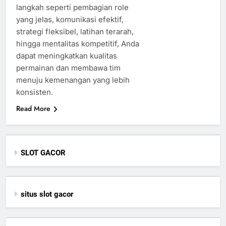
langkah seperti pembagian role
yang jelas, komunikasi efektif,
strategi fleksibel, latihan terarah,
hingga mentalitas kompetitif, Anda
dapat meningkatkan kualitas
permainan dan membawa tim
menuju kemenangan yang lebih
konsisten.
Read More
SLOT GACOR
situs slot gacor