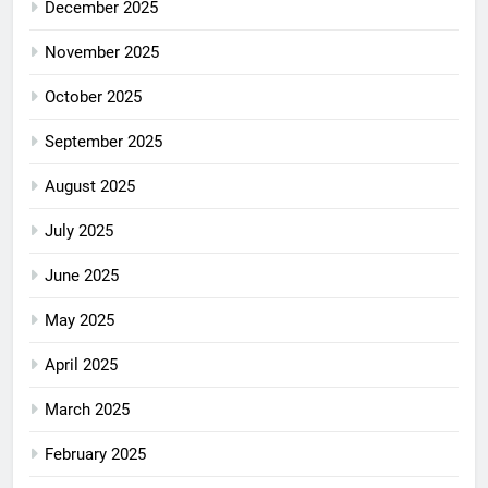
December 2025
November 2025
October 2025
September 2025
August 2025
July 2025
June 2025
May 2025
April 2025
March 2025
February 2025