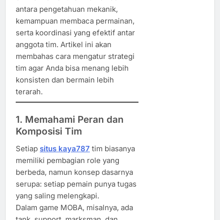
antara pengetahuan mekanik,
kemampuan membaca permainan,
serta koordinasi yang efektif antar
anggota tim. Artikel ini akan
membahas cara mengatur strategi
tim agar Anda bisa menang lebih
konsisten dan bermain lebih
terarah.
1. Memahami Peran dan
Komposisi Tim
Setiap
situs kaya787
tim biasanya
memiliki pembagian role yang
berbeda, namun konsep dasarnya
serupa: setiap pemain punya tugas
yang saling melengkapi.
Dalam game MOBA, misalnya, ada
tank, support, marksman, dan