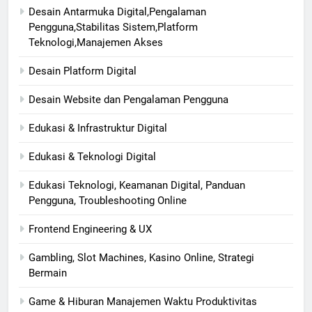
Desain Antarmuka Digital,Pengalaman
Pengguna,Stabilitas Sistem,Platform
Teknologi,Manajemen Akses
Desain Platform Digital
Desain Website dan Pengalaman Pengguna
Edukasi & Infrastruktur Digital
Edukasi & Teknologi Digital
Edukasi Teknologi, Keamanan Digital, Panduan
Pengguna, Troubleshooting Online
Frontend Engineering & UX
Gambling, Slot Machines, Kasino Online, Strategi
Bermain
Game & Hiburan Manajemen Waktu Produktivitas