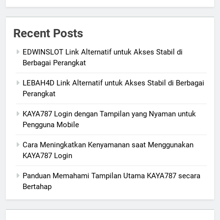
Recent Posts
EDWINSLOT Link Alternatif untuk Akses Stabil di
Berbagai Perangkat
LEBAH4D Link Alternatif untuk Akses Stabil di Berbagai
Perangkat
KAYA787 Login dengan Tampilan yang Nyaman untuk
Pengguna Mobile
Cara Meningkatkan Kenyamanan saat Menggunakan
KAYA787 Login
Panduan Memahami Tampilan Utama KAYA787 secara
Bertahap