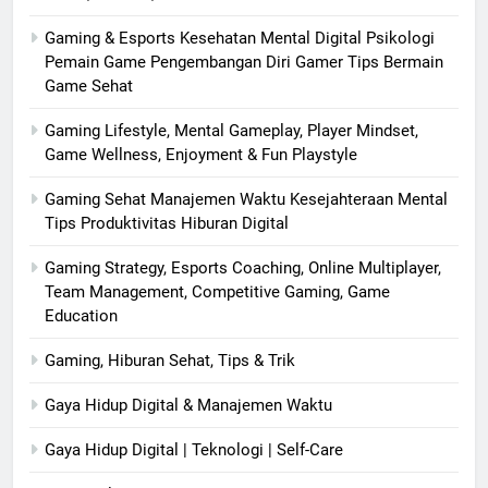
Gaming & Esports Kesehatan Mental Digital Psikologi
Pemain Game Pengembangan Diri Gamer Tips Bermain
Game Sehat
Gaming Lifestyle, Mental Gameplay, Player Mindset,
Game Wellness, Enjoyment & Fun Playstyle
Gaming Sehat Manajemen Waktu Kesejahteraan Mental
Tips Produktivitas Hiburan Digital
Gaming Strategy, Esports Coaching, Online Multiplayer,
Team Management, Competitive Gaming, Game
Education
Gaming, Hiburan Sehat, Tips & Trik
Gaya Hidup Digital & Manajemen Waktu
Gaya Hidup Digital | Teknologi | Self-Care