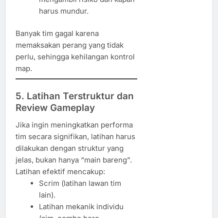
harus mundur.
Banyak tim gagal karena
memaksakan perang yang tidak
perlu, sehingga kehilangan kontrol
map.
5. Latihan Terstruktur dan
Review Gameplay
Jika ingin meningkatkan performa
tim secara signifikan, latihan harus
dilakukan dengan struktur yang
jelas, bukan hanya “main bareng”.
Latihan efektif mencakup:
Scrim (latihan lawan tim
lain).
Latihan mekanik individu