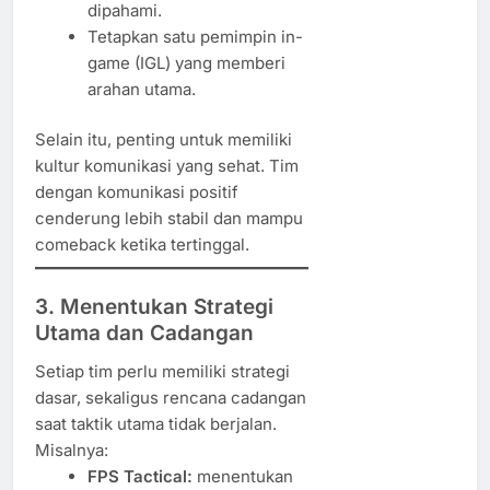
dipahami.
Tetapkan satu pemimpin in-
game (IGL) yang memberi
arahan utama.
Selain itu, penting untuk memiliki
kultur komunikasi yang sehat. Tim
dengan komunikasi positif
cenderung lebih stabil dan mampu
comeback ketika tertinggal.
3. Menentukan Strategi
Utama dan Cadangan
Setiap tim perlu memiliki strategi
dasar, sekaligus rencana cadangan
saat taktik utama tidak berjalan.
Misalnya:
FPS Tactical:
menentukan