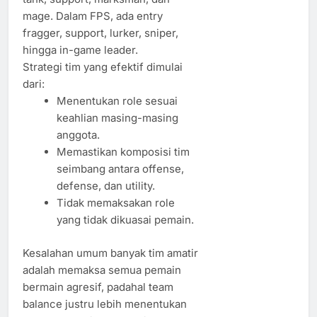
mage. Dalam FPS, ada entry
fragger, support, lurker, sniper,
hingga in-game leader.
Strategi tim yang efektif dimulai
dari:
Menentukan role sesuai
keahlian masing-masing
anggota.
Memastikan komposisi tim
seimbang antara offense,
defense, dan utility.
Tidak memaksakan role
yang tidak dikuasai pemain.
Kesalahan umum banyak tim amatir
adalah memaksa semua pemain
bermain agresif, padahal team
balance justru lebih menentukan