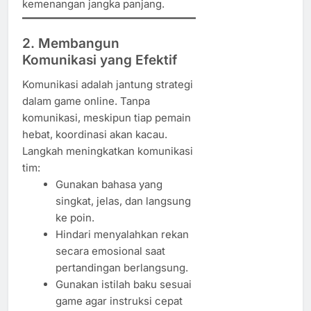
kemenangan jangka panjang.
2. Membangun
Komunikasi yang Efektif
Komunikasi adalah jantung strategi
dalam game online. Tanpa
komunikasi, meskipun tiap pemain
hebat, koordinasi akan kacau.
Langkah meningkatkan komunikasi
tim:
Gunakan bahasa yang
singkat, jelas, dan langsung
ke poin.
Hindari menyalahkan rekan
secara emosional saat
pertandingan berlangsung.
Gunakan istilah baku sesuai
game agar instruksi cepat