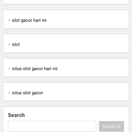
slot gacor hari ini
slot
situs slot gacor hari ini
situs slot gacor
Search
SEARCH