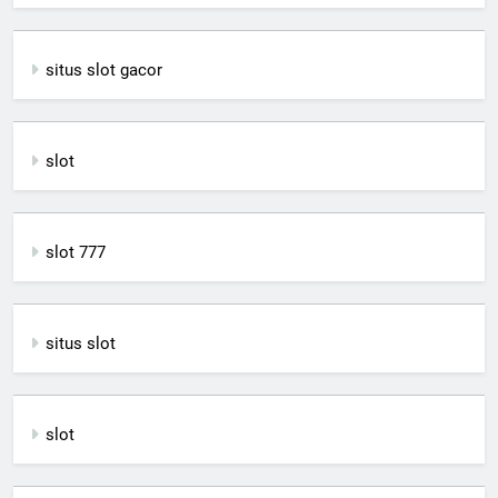
situs slot gacor
slot
slot 777
situs slot
slot